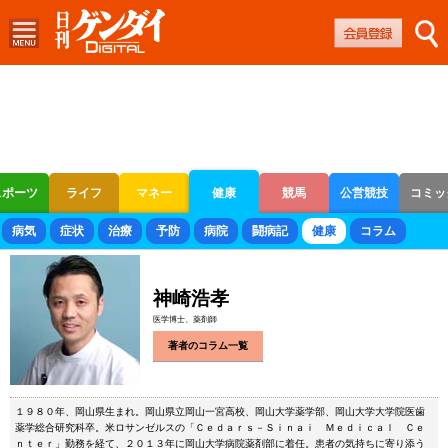
スポーツ
ライフ
マネー
健康
競馬
公営競技
コミッ
ボートレース
競輪
オートレース
病気
症状
治療
予防
病院
闘病記
健康
コラム
神崎浩孝
医学博士、薬剤師
著者のコラム一覧
１９８０年、岡山県生まれ。岡山県立岡山一宮高校、岡山大学薬学部、岡山大学大学院医歯
薬学総合研究科卒。米ロサンゼルスの「Ｃｅｄａｒｓ－Ｓｉｎａｉ Ｍｅｄｉｃａｌ Ｃｅ
ｎｔｅｒ」勤務を経て、２０１３年に岡山大学病院薬剤部に着任。患者の気持ちに寄り添う