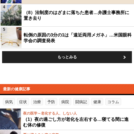
4
（8）法制度のはざまに落ちた患者…弁護士事務所に
置き去り
5
転倒の原因の3分の1は「遠近両用メガネ」…米国眼科
学会の調査発表
もっとみる
最新の健康記事
病気
症状
治療
予防
病院
闘病記
健康
コラム
夜の医学～老化する人、しない人
（1）夜の過ごし方が老化を左右する…寝てる間に進
む体の修復