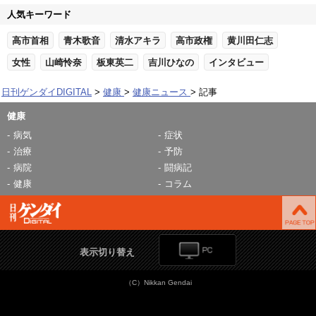
人気キーワード
高市首相
青木歌音
清水アキラ
高市政権
黄川田仁志
女性
山崎怜奈
板東英二
吉川ひなの
インタビュー
日刊ゲンダイDIGITAL
健康
健康ニュース
記事
健康
病気
症状
治療
予防
病院
闘病記
健康
コラム
表示切り替え
（C）Nikkan Gendai