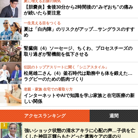
夏に増えるお腹の病気
【胆嚢炎】食後30分から2時間後の“みぞおち”の痛み
が続いたら要注意
一生見える目をつくる
夏は「白内障」のリスクがアップ…サングラスのすす
め
腎臓病（4）ソーセージ、ちくわ、プロセスチーズの
取り過ぎが腎機能を低下させる
伝説のトップアスリートに聞く「シニアスタイル」
松尾雄二さん（4）釜石時代は勤務中も体を鍛えた…
ラグビーのための筋肉づくり
老親・家族 在宅での看取り方
インターネットやAIで知識を学ぶ家族と在宅医療の新
しい関係
アクセスランキング
週間
1
強いショック状態の清水アキラに心配の声…子供を亡
くした神田正輝らもたどった遺族ケアの道のり