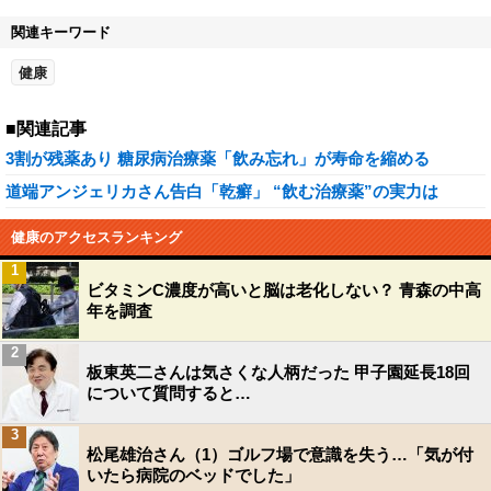
関連キーワード
健康
■関連記事
3割が残薬あり 糖尿病治療薬「飲み忘れ」が寿命を縮める
道端アンジェリカさん告白「乾癬」 “飲む治療薬”の実力は
健康のアクセスランキング
1
ビタミンC濃度が高いと脳は老化しない？ 青森の中高
年を調査
2
板東英二さんは気さくな人柄だった 甲子園延長18回
について質問すると…
3
松尾雄治さん（1）ゴルフ場で意識を失う…「気が付
いたら病院のベッドでした」