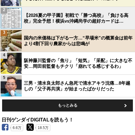
2
【2026夏の甲子園】初戦で「勝つ高校」「負ける高
校」完全予想！横浜vs沖縄尚学の超好カードは…
3
国内の米価格は下がる一方…“早場米”の概算金は前年
より4割下回り農家からは悲鳴が
4
阪神藤川監督の「焦り」「短気」「采配」に大きな不
安…岡田前監督もチクリ「崩れてる感じするわ」
5
三男・清水良太郎さん急死で清水アキラ沈痛…8年越
しの「父子再共演」が始まったばかりだった
もっとみる
日刊ゲンダイDIGITALを読もう！
6.6万
18.5万