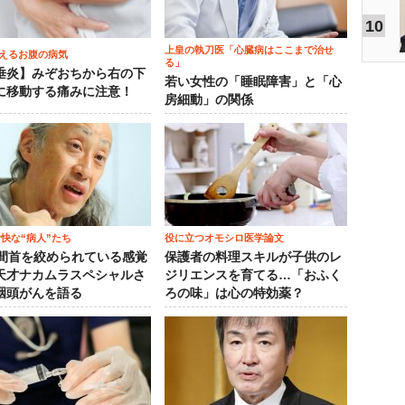
10
上皇の執刀医「心臓病はここまで治せ
えるお腹の病気
る」
垂炎】みぞおちから右の下
若い女性の「睡眠障害」と「心
に移動する痛みに注意！
房細動」の関係
愉快な“病人”たち
役に立つオモシロ医学論文
時間首を絞められている感覚
保護者の料理スキルが子供のレ
天才ナカムラスペシャルさ
ジリエンスを育てる…「おふく
咽頭がんを語る
ろの味」は心の特効薬？