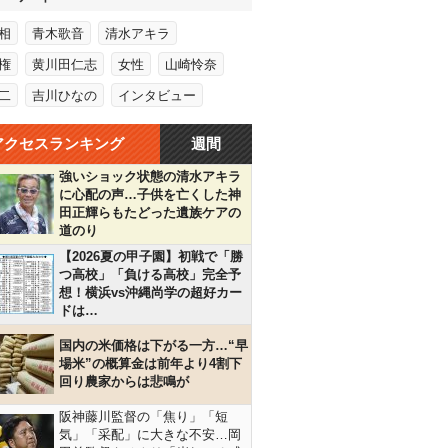
相
青木歌音
清水アキラ
権
黄川田仁志
女性
山崎怜奈
二
吉川ひなの
インタビュー
アクセスランキング
週間
強いショック状態の清水アキラ
に心配の声…子供を亡くした神
田正輝らもたどった遺族ケアの
道のり
【2026夏の甲子園】初戦で「勝
つ高校」「負ける高校」完全予
想！横浜vs沖縄尚学の超好カー
ドは…
国内の米価格は下がる一方…“早
場米”の概算金は前年より4割下
回り農家からは悲鳴が
阪神藤川監督の「焦り」「短
気」「采配」に大きな不安…岡