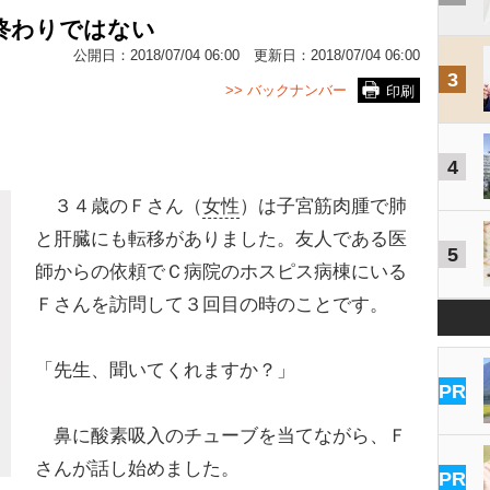
終わりではない
公開日：
2018/07/04 06:00
更新日：
2018/07/04 06:00
3
>> バックナンバー
印刷
4
３４歳のＦさん（
女性
）は子宮筋肉腫で肺
と肝臓にも転移がありました。友人である医
5
師からの依頼でＣ病院のホスピス病棟にいる
Ｆさんを訪問して３回目の時のことです。
「先生、聞いてくれますか？」
PR
鼻に酸素吸入のチューブを当てながら、Ｆ
さんが話し始めました。
PR