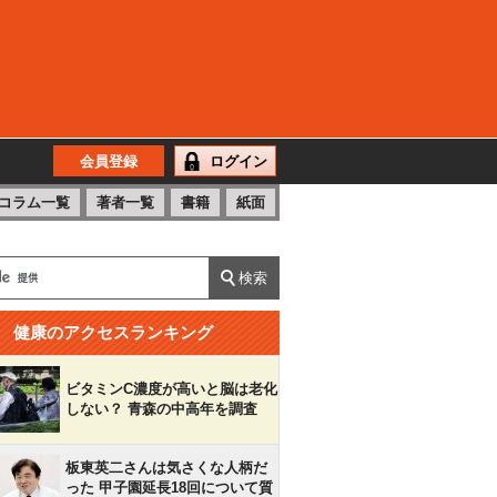
会員登録
ログイン
コラム一覧
著者一覧
書籍
紙面
健康のアクセスランキング
ビタミンC濃度が高いと脳は老化
しない？ 青森の中高年を調査
板東英二さんは気さくな人柄だ
った 甲子園延長18回について質