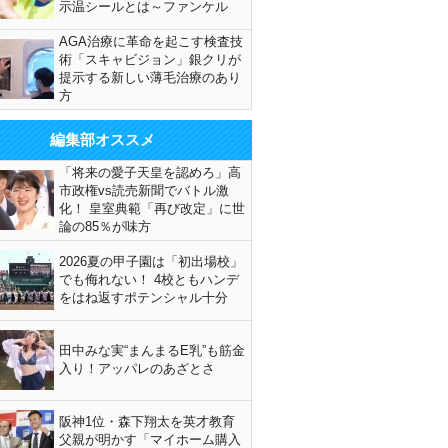
示温シールとは～ファンケル
AGA治療に革命を起こす検査技
術「スキャビジョン」銀クリが
提示する新しい薄毛治療のあり
方
編集部オススメ
「将来の愛子天皇を認めろ」高
市政権vs読売新聞でバトル激
化！ 皇室典範「再び改定」に世
論の85％が味方
2026夏の甲子園は「初出場校」
でも侮れない！ 4校ともハンデ
をはね返すポテンシャル十分
田中みな実“まんまるE乳”も筋金
入り！アッパレのあざとさ
阪神1位・森下翔太を英才教育
父親が明かす「マイホーム購入