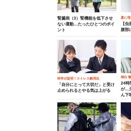
夏に増
腎臓病（3）腎機能を低下させ
【虫
ない運動…たったひとつのポイ
腹部
ント
独白 
科学が証明！ストレス解消法
24
「自分にとって大切だ」と受け
が…
止められるとやる気は上がる
ん下