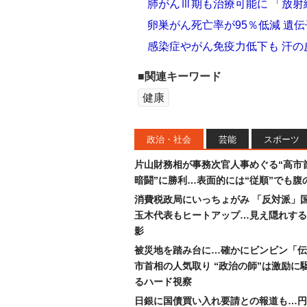
肺がんⅢ期も治療可能に 「放
卵巣がん死亡率が95％低減 遺
感染症やがん免疫力低下も 汗
■関連キーワード
健康
政治・社会
芸能
スポーツ
片山財務相が事務次官人事めぐる“高市
暗闘”に勝利…表面的には“従順”でも腹
消費税政局にいっちょがみ 「反対派」
玉木代表もヒートアップ…見え隠れする
影
被災地を踏み台に…確かにビンビン「伝
市首相の人気取り “政治の師”は激励に
るハード視察
日銀に国債買い入れ要請との報道も…円