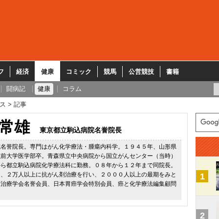
フ
経済
健康
コミック
競馬
公営競技
書籍
闘病記
健康
コラム
ス
記事
常雄
東京都立駒込病院名誉院長
院名誉院長。専門はがん化学療法・腫瘍内科学。１９４５年、山形県
弘前大学医学部卒。青森県立中央病院から国立がんセンター（当時）
から都立駒込病院化学療法科に勤務。０８年から１２年まで同院長。
て、２万人以上に抗がん剤治療を行い、２０００人以上の最期をみと
1
癌治療学会名誉会員、日本胃癌学会特別会員、癌と化学療法編集顧問
2