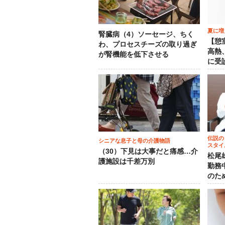
夏に増
腎臓病（4）ソーセージ、ちく
【憩
わ、プロセスチーズの取り過ぎ
高熱
が腎機能を低下させる
に受
伝説の
シニアな息子と母の介護物語
スタイ
（30）下見は大事だと痛感…介
松尾
護施設は千差万別
勤務
のた