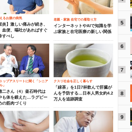
えるお腹の病気
老親・家族 在宅での看取り方
5
室炎】激しい痛みが続き、
インターネットやAIで知識を学
、血便、嘔吐があればすぐ
ぶ家族と在宅医療の新しい関係
診すべし
6
7
トップアスリートに聞く「シニア
クスリ社会を正しく暮らす
ル」
「緑茶」を1日7杯飲んで肝臓が
雄二さん（4）釜石時代は
8
んを予防する…日本人男女約4.2
中も体を鍛えた…ラグビー
万人を追跡調査
めの筋肉づくり
9