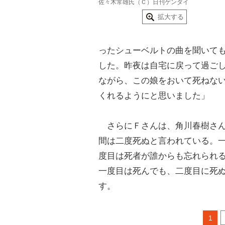
佐々木常雄氏（Ｃ）日刊ゲンダイ
拡大する
ったシューベルトの曲を聞いて
した。昨夜は自宅に戻って過ご
ながら、この娘をおいて死ねな
くれるようにと思いました」
さらにＦさんは、角川春樹さん
間は二度死ぬと言われている。
度目は死者が誰からも忘れられ
一度目は死んでも、二度目に死
す。
1