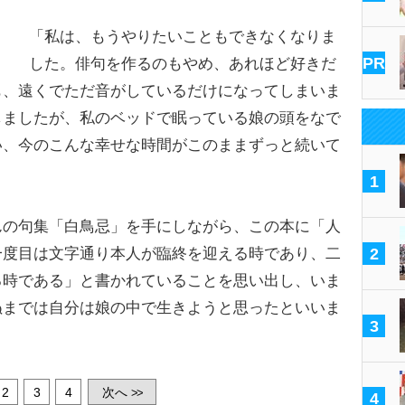
「私は、もうやりたいこともできなくなりま
PR
した。俳句を作るのもやめ、あれほど好きだ
も、遠くでただ音がしているだけになってしまいま
しましたが、私のベッドで眠っている娘の頭をなで
い、今のこんな幸せな時間がこのままずっと続いて
1
の句集「白鳥忌」を手にしながら、この本に「人
一度目は文字通り本人が臨終を迎える時であり、二
2
る時である」と書かれていることを思い出し、いま
ぬまでは自分は娘の中で生きようと思ったといいま
3
2
3
4
次へ
>>
4