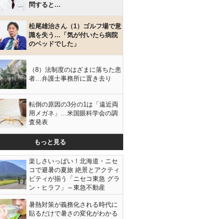
問すると…
松尾雄治さん（1）ゴルフ場で意
識を失う…「気が付いたら病院
のベッドでした」
（8）法制度のはざまに落ちた患
者…弁護士事務所に置き去り
転倒の原因の3分の1は「遠近両
用メガネ」…米国眼科学会の調
査発表
もっと見る
楽しさいっぱい！北海道・ニセ
コで避暑の夏旅 絶景とアクティ
ビティが揃う「ニセコ東急 グラ
ン・ヒラフ」～東急不動産
暑熱対策が義務化される時代に
貼るだけで暑さの変化がわかる