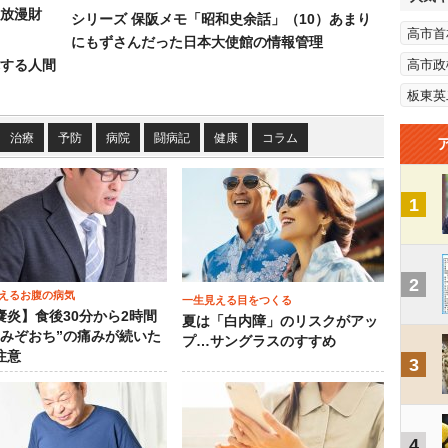
放漫財
シリーズ 保阪メモ「昭和史余話」（10）あまり
高市首
にもずさんだった日本大使館の情報管理
する人間
高市政
板東英
治療
予防
病院
闘病記
健康
コラム
1
2
えるお腹の病気
一生見える目をつくる
嚢炎】食後30分から2時間
夏は「白内障」のリスクがアッ
“みぞおち”の痛みが続いた
プ…サングラスのすすめ
注意
3
4