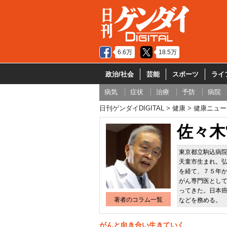
6.6万
18.5万
政治/社会
芸能
スポーツ
ライ
病気
症状
治療
予防
病院
日刊ゲンダイDIGITAL
健康
健康ニュー
佐々木
東京都立駒込病
天童市生まれ。
を経て、７５年
がん専門医とし
ってきた。日本
著者のコラム一覧
などを務める。
がんと向き合い生きていく