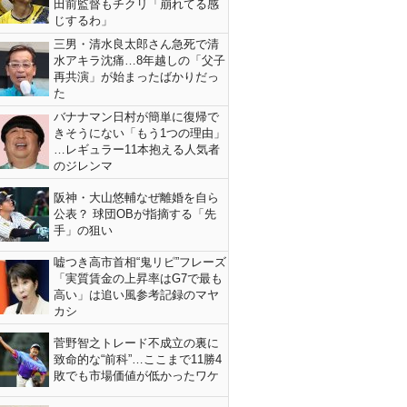
田前監督もチクリ「崩れてる感
じするわ」
三男・清水良太郎さん急死で清
水アキラ沈痛…8年越しの「父子
再共演」が始まったばかりだっ
た
バナナマン日村が簡単に復帰で
きそうにない「もう1つの理由」
…レギュラー11本抱える人気者
のジレンマ
阪神・大山悠輔なぜ離婚を自ら
公表？ 球団OBが指摘する「先
手」の狙い
嘘つき高市首相“鬼リピ”フレーズ
「実質賃金の上昇率はG7で最も
高い」は追い風参考記録のマヤ
カシ
菅野智之トレード不成立の裏に
致命的な“前科”…ここまで11勝4
敗でも市場価値が低かったワケ