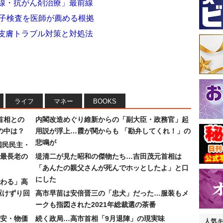
射線・抗がん剤治療」最前線
伝子検査を医師が薦める根拠
の皮膚トラブル対策と対処法
ライフ
マネー
BOOKS
首相との
内閣改造めぐり維新からの「副大臣・政務官」起
の中は？
用説が浮上…霞が関からも 「勘弁してくれ！」の
悲鳴が
国民民主・
最長老の
堤清二が見た昭和の傑物たち…吉田茂元首相は
「あんたの親父さんが死んでホッとしたよ」と口
にした
わる」高
駆けずり回
高市早苗は安倍晋三の「忠犬」だった…服装もメ
ークも指図された2021年総裁選の茶番
安・物価
続く政局…高市首相「9月退陣」の現実味
人気