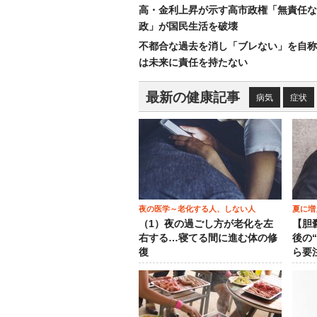
高・金利上昇が示す高市政権「無責任な
政」が国民生活を破壊
不都合な過去を消し「ブレない」を自称
は未来に責任を持たない
最新の健康記事
病気
症状
夜の医学～老化する人、しない人
夏に増
（1）夜の過ごし方が老化を左
【胆
右する…寝てる間に進む体の修
後の
復
ら要