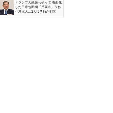
トランプ大統領もそっぽ 表面化
した日米包囲網「反高市」うね
り急拡大…2大後ろ盾が剥落