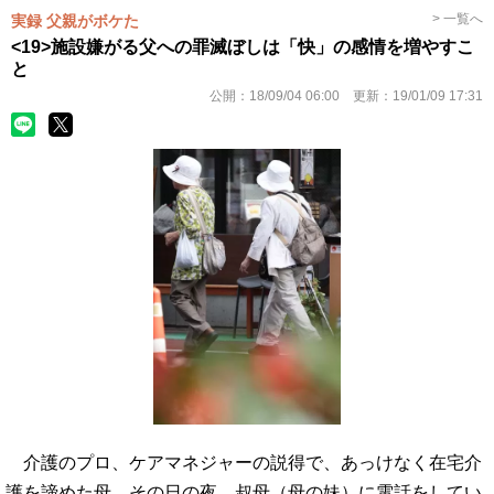
> 一覧へ
実録 父親がボケた
<19>施設嫌がる父への罪滅ぼしは「快」の感情を増やすこ
と
公開：
18/09/04 06:00
更新：
19/01/09 17:31
介護のプロ、ケアマネジャーの説得で、あっけなく在宅介
護を諦めた母。その日の夜、叔母（母の妹）に電話をしてい