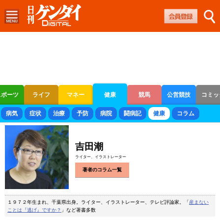
スポーツ
ライフ
マネー
健康
競馬
公営競技
コミッ
ボートレース
競輪
オートレース
病気
症状
治療
予防
病院
闘病記
健康
コラム
吉田潮
ライター、イラストレーター
著者のコラム一覧
１９７２年生まれ、千葉県出身。ライター、イラストレーター、テレビ評論家。「
産まない
ことは『逃げ』ですか？
」など著書多数