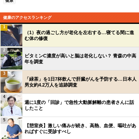
健康
健康のアクセスランキング
1
（1）夜の過ごし方が老化を左右する…寝てる間に進
む体の修復
2
ビタミンC濃度が高いと脳は老化しない？ 青森の中高
年を調査
3
「緑茶」を1日7杯飲んで肝臓がんを予防する…日本人
男女約4.2万人を追跡調査
4
週に1度の「回診」で急性大動脈解離の患者さんに話
したこと
5
【憩室炎】激しい痛みが続き、高熱、血便、嘔吐があ
ればすぐに受診すべし