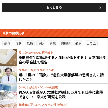
もっとみる
最新の健康記事
病気
症状
治療
予防
病院
闘病記
健康
コラム
役に立つオモシロ医学論文
高断熱住宅に転居すると血圧が低下する？ 日本血圧学
会の学会誌で報告
医療のミカタ 医療のフシギ
週に1度の「回診」で急性大動脈解離の患者さんに話
したこと
Dr.中川 がんサバイバーの知恵
胃がん&食道がんの2割は術後18カ月でも仕事に復帰
できない…京大が研究を公表
高齢者の正しいクスリとの付き合い方