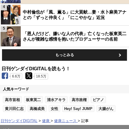
4
中村倫也が「風、薫る」に大貢献…妻・水卜麻美アナ
との「ずっと仲良く」「にこやかな」近況
5
「恩人だけど、嫌いな人の代表」亡くなった板東英二
さんが複雑な感情を抱いたプロデューサーの名前
もっとみる
日刊ゲンダイDIGITALを読もう！
6.6万
18.5万
人気キーワード
高市首相
板東英二
清水アキラ
高市政権
ピアノ
黄川田仁志
高橋成美
女性
Hey! Say! JUMP
大腸がん
日刊ゲンダイDIGITAL
健康
健康ニュース
記事