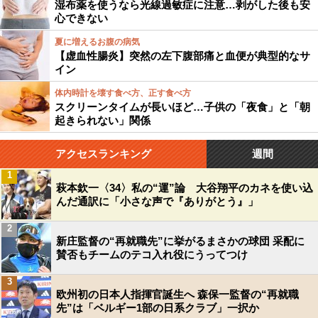
湿布薬を使うなら光線過敏症に注意…剥がした後も安
心できない
夏に増えるお腹の病気
【虚血性腸炎】突然の左下腹部痛と血便が典型的なサ
イン
体内時計を壊す食べ方、正す食べ方
スクリーンタイムが長いほど…子供の「夜食」と「朝
起きられない」関係
アクセスランキング
週間
1
萩本欽一〈34〉私の“運”論 大谷翔平のカネを使い込
んだ通訳に「小さな声で『ありがとう』」
2
新庄監督の“再就職先”に挙がるまさかの球団 采配に
賛否もチームのテコ入れ役にうってつけ
3
欧州初の日本人指揮官誕生へ 森保一監督の“再就職
先”は「ベルギー1部の日系クラブ」一択か