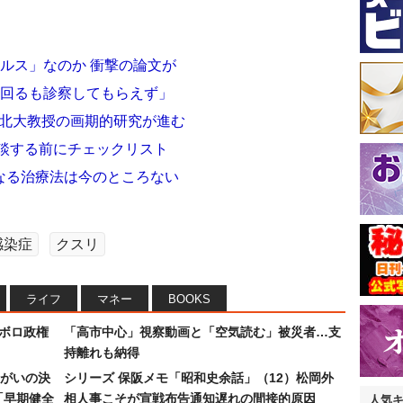
ルス」なのか 衝撃の論文が
つ回るも診察してもらえず」
 北大教授の画期的研究が進む
相談する前にチェックリスト
なる治療法は今のところない
感染症
クスリ
ライフ
マネー
BOOKS
なボロ政権
「高市中心」視察動画と「空気読む」被災者…支
持離れも納得
まがいの決
シリーズ 保阪メモ「昭和史余話」（12）松岡外
「早期健全
相人事こそが宣戦布告通知遅れの間接的原因
人気