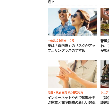
症？
一生見える目をつくる
腎臓
夏は「白内障」のリスクがアッ
わ、
プ…サングラスのすすめ
が腎
老親・家族 在宅での看取り方
シニア
インターネットやAIで知識を学
（3
ぶ家族と在宅医療の新しい関係
護施