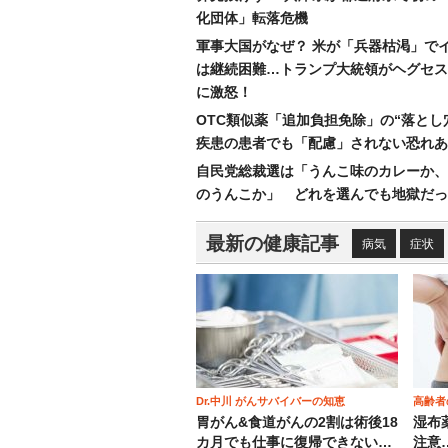
化団体」転落危機
軍事大国がなぜ？ 米が「兵器枯渇」で
は継続困難…トランプ大統領がヘグセス
に激怒！
OTC類似薬「追加負担免除」の“落とし
疾患の患者でも「配慮」されない恐れあ
自民党総裁選は「うんこ味のカレーか、
のうんこか」 どれを選んでも地獄だっ
最新の健康記事
病気
症状
Dr.中川 がんサバイバーの知恵
高齢者
胃がん&食道がんの2割は術後18
湿布
カ月でも仕事に復帰できない…
注意