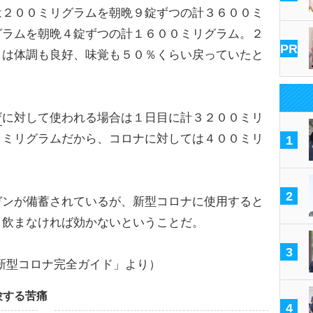
２００ミリグラムを朝晩９錠ずつの計３６００ミ
グラムを朝晩４錠ずつの計１６００ミリグラム。２
PR
目は体調も良好、味覚も５０％くらい戻っていたと
ザ
に対して使われる場合は１日目に計３２００ミリ
０ミリグラムだから、コロナに対しては４００ミリ
1
。
2
ンが備蓄されているが、新型コロナに使用すると
く飲まなければ効かないということだ。
3
「新型コロナ完全ガイド」より）
験する苦痛
4