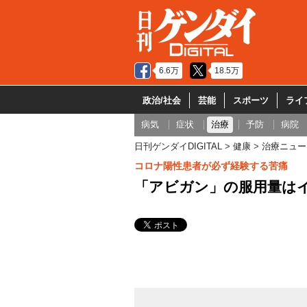
6.6万
18.5万
政治/社会
芸能
スポーツ
ライ
病気
症状
治療
予防
病院
日刊ゲンダイDIGITAL
健康
治療ニュー
コロナ陽性患者が必ず経験する苦痛
「アビガン」の服用量は