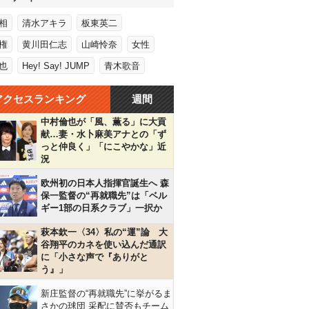
相
清水アキラ
板東英二
権
黄川田仁志
山崎怜奈
女性
也
Hey! Say! JUMP
青木歌音
アクセスランキング
週間
中村倫也が「風、薫る」に大貢
献…妻・水卜麻美アナとの「ず
っと仲良く」「にこやかな」近
況
欧州初の日本人指揮官誕生へ 森
保一監督の“再就職先”は「ベル
ギー1部の日系クラブ」一択か
萩本欽一〈34〉私の“運”論 大
谷翔平のカネを使い込んだ通訳
に「小さな声で『ありがと
う』」
新庄監督の“再就職先”に挙がるま
さかの球団 采配に賛否もチーム