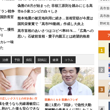
偽善の8月が始まった 非核三原則を踏みにじる高
高市首
イラン戦争
市&小泉コンビの白々しさ
高市政
国防長官
熊本地震の被災地利用に続き…首相官邸が今度は
野村克
国民栄誉賞で「高市PR動画」作成し大炎上
穴”…慢性
高市首相のあいさつはコピペ率85％…「広島への
り
思い」石破前首相・愛子内親王とは絶望的格差
カレー味
た
1
治療
予防
病院
闘病記
健康
コラム
2
3
の正しいクスリとの付き合い方
医療のミカタ 医療のフシギ
薬を使うなら光線過敏症に
週に1度の「回診」で急性大動
…剥がした後も安心できな
4
脈解離の患者さんに話したこと