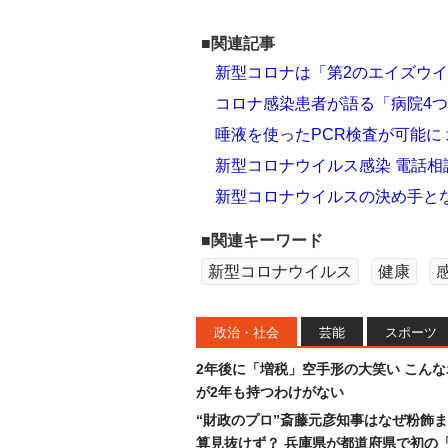
■関連記事
新型コロナは「第2のエイズウイ
コロナ感染患者が語る「病院4
唾液を使ったPCR検査が可能に
新型コロナウイルス感染 電話
新型コロナウイルスの決め手と
■関連キーワード
新型コロナウイルス
健康
政治・社会
芸能
スポーツ
2年後に「増税」空手形の大笑い こん
が2年も持つわけがない
“財政のプロ”斎藤元彦知事はなぜ粉飾
算見抜けず？ 兵庫県が都道府県で初の