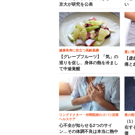
京大が研究を公表
い
健康長寿に役立つ高齢薬膳
夏に増
【グレープフルーツ】「気」の
【虚
巡りを促し、身体の熱を冷まし
痛と
て中途覚醒
リングドクター・仲間医師のズバリ回答
夜の医
ヘルスケア
（1
心不全が知らせる2つのサイ
右す
ン…その体調不良は本当に熱中
復