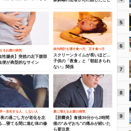
5
6
体内時計を壊す食べ方、正す食べ方
えるお腹の病気
スクリーンタイムが長いほど…
血性腸炎】突然の左下腹部
子供の「夜食」と「朝起きられ
血便が典型的なサイン
ない」関係
7
8
学～老化する人、しない人
夏に増えるお腹の病気
9
）夜の過ごし方が老化を左
【胆嚢炎】食後30分から2時間
る…寝てる間に進む体の修
後の“みぞおち”の痛みが続いた
ら要注意