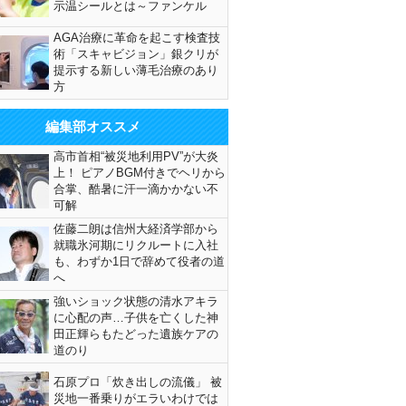
示温シールとは～ファンケル
AGA治療に革命を起こす検査技
術「スキャビジョン」銀クリが
提示する新しい薄毛治療のあり
方
編集部オススメ
高市首相“被災地利用PV”が大炎
上！ ピアノBGM付きでヘリから
合掌、酷暑に汗一滴かかない不
可解
佐藤二朗は信州大経済学部から
就職氷河期にリクルートに入社
も、わずか1日で辞めて役者の道
へ
強いショック状態の清水アキラ
に心配の声…子供を亡くした神
田正輝らもたどった遺族ケアの
道のり
石原プロ「炊き出しの流儀」 被
災地一番乗りがエラいわけでは