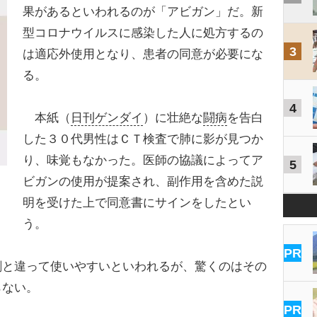
果があるといわれるのが「アビガン」だ。新
型コロナウイルスに感染した人に処方するの
3
は適応外使用となり、患者の同意が必要にな
る。
4
本紙（
日刊ゲンダイ
）に壮絶な
闘病
を告白
した３０代男性はＣＴ検査で肺に影が見つか
り、味覚もなかった。医師の協議によってア
5
ビガンの使用が提案され、副作用を含めた説
明を受けた上で同意書にサインをしたとい
う。
PR
と違って使いやすいといわれるが、驚くのはその
らない。
PR