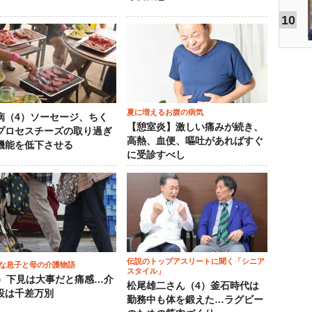
10
夏に増えるお腹の病気
病（4）ソーセージ、ちく
【憩室炎】激しい痛みが続き、
プロセスチーズの取り過ぎ
高熱、血便、嘔吐があればすぐ
機能を低下させる
に受診すべし
伝説のトップアスリートに聞く「シニア
な息子と母の介護物語
スタイル」
0）下見は大事だと痛感…介
松尾雄二さん（4）釜石時代は
設は千差万別
勤務中も体を鍛えた…ラグビー