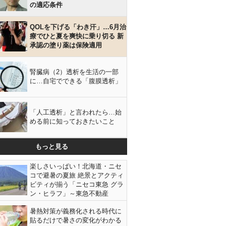
の適応条件
QOLを下げる「わき汗」…6月治
療でひと夏を爽快に乗り切る 新
承認の塗り薬は保険適用
腎臓病（2）透析を生活の一部
に…自宅でできる「腹膜透析」
「人工透析」と言われたら…始
める前に知っておきたいこと
もっと見る
楽しさいっぱい！北海道・ニセ
コで避暑の夏旅 絶景とアクティ
ビティが揃う「ニセコ東急 グラ
ン・ヒラフ」～東急不動産
暑熱対策が義務化される時代に
貼るだけで暑さの変化がわかる