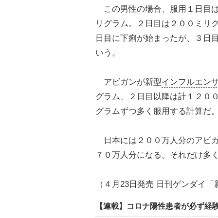
この男性の場合、服用１日目は
リグラム。２日目は２００ミリ
日目に下痢が始まったが、３日
いう。
アビガンが新型
インフルエン
グラム、２日目以降は計１２０
グラムずつ多く服用する計算だ
日本には２００万人分のアビガ
７０万人分になる。それだけ多
（４月23日発売 日刊ゲンダイ
【連載】コロナ陽性患者が必ず経