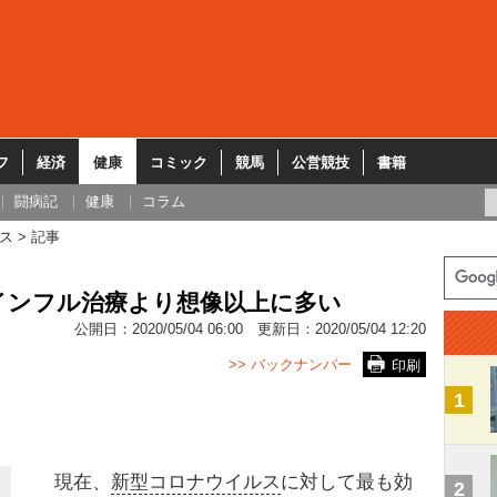
フ
経済
健康
コミック
競馬
公営競技
書籍
闘病記
健康
コラム
ス
記事
インフル治療より想像以上に多い
公開日：
2020/05/04 06:00
更新日：
2020/05/04 12:20
>> バックナンバー
印刷
1
現在、
新型コロナウイルス
に対して最も効
2