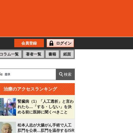
会員登録
ログイン
コラム一覧
著者一覧
書籍
紙面
治療のアクセスランキング
腎臓病（1）「人工透析」と言わ
れたら…「する・しない」を決
める前に医師に聞くべきこと
松本人志が大腸がん手術で人工
肛門を公表…肛門を温存するISR