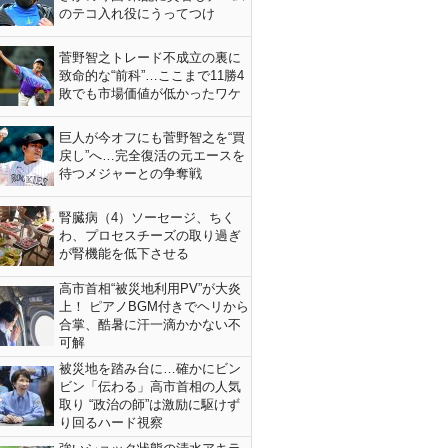
のテコ入れ役にうってつけ
菅野智之トレード不成立の裏に
致命的な“前科”…ここまで11勝4
敗でも市場価値が低かったワケ
巨人が今オフにも菅野智之を“買
戻し”へ…完全復活の元エースを
待つメジャーとの争奪戦
腎臓病（4）ソーセージ、ちく
わ、プロセスチーズの取り過ぎ
が腎機能を低下させる
高市首相“被災地利用PV”が大炎
上！ ピアノBGM付きでヘリから
合掌、酷暑に汗一滴かかない不
可解
被災地を踏み台に…確かにビン
ビン「伝わる」高市首相の人気
取り “政治の師”は激励に駆けず
り回るハード視察