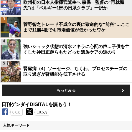
欧州初の日本人指揮官誕生へ 森保一監督の“再就職
先”は「ベルギー1部の日系クラブ」一択か
3
菅野智之トレード不成立の裏に致命的な“前科”…ここ
まで11勝4敗でも市場価値が低かったワケ
4
強いショック状態の清水アキラに心配の声…子供を亡
くした神田正輝らもたどった遺族ケアの道のり
5
腎臓病（4）ソーセージ、ちくわ、プロセスチーズの
取り過ぎが腎機能を低下させる
もっとみる
日刊ゲンダイDIGITALを読もう！
6.6万
18.5万
人気キーワード