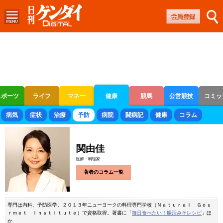
スポーツ
ライフ
マネー
健康
競馬
公営競技
コミッ
ボートレース
競輪
オートレース
病気
症状
治療
予防
病院
闘病記
健康
コラム
関由佳
医師・料理家
著者のコラム一覧
専門は内科、予防医学。２０１３年ニューヨークの料理専門学校（Ｎａｔｕｒａｌ Ｇｏｕ
ｒｍｅｔ Ｉｎｓｔｉｔｕｔｅ）で資格取得。著書に「
毎日食べたい！腸活みそレシピ
」ほ
か