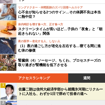
リングドクター・仲間医師のズバリ回答ヘルスケア
心不全が知らせる2つのサイン…その体調不良は本当
に熱中症？
体内時計を壊す食べ方、正す食べ方
スクリーンタイムが長いほど…子供の「夜食」と「朝
起きられない」関係
夜の医学～老化する人、しない人
（1）夜の過ごし方が老化を左右する…寝てる間に進
む体の修復
腎臓病（4）ソーセージ、ちくわ、プロセスチーズの
取り過ぎが腎機能を低下させる
アクセスランキング
週間
1
佐藤二朗は信州大経済学部から就職氷河期にリクルー
トに入社も、わずか1日で辞めて役者の道へ
2