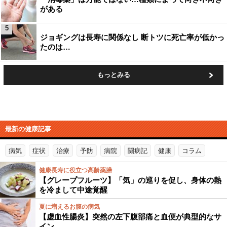
がある
5
ジョギングは長寿に関係なし 断トツに死亡率が低かっ
たのは…
もっとみる
最新の健康記事
病気
症状
治療
予防
病院
闘病記
健康
コラム
健康長寿に役立つ高齢薬膳
【グレープフルーツ】「気」の巡りを促し、身体の熱
を冷まして中途覚醒
夏に増えるお腹の病気
【虚血性腸炎】突然の左下腹部痛と血便が典型的なサ
イン