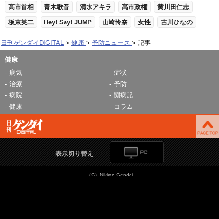
高市首相
青木歌音
清水アキラ
高市政権
黄川田仁志
板東英二
Hey! Say! JUMP
山崎怜奈
女性
吉川ひなの
日刊ゲンダイDIGITAL
健康
予防ニュース
記事
健康
病気
症状
治療
予防
病院
闘病記
健康
コラム
表示切り替え
（C）Nikkan Gendai