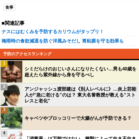
食事
■関連記事
ナスにはむくみを予防するカリウムがタップリ！
梅雨時の食欲減退を防ぐ洋風みそだし 胃粘膜を守る効果も
予防のアクセスランキング
1
シミだらけのおじいさんになりたくない…男も40歳を
超えたら紫外線から身を守るべし
2
アンジャッシュ渡部建は《別人レベルに》…炎上芸能
人が“急に老ける”のは？ 東大名誉教授が教える“スト
レスと老化”
3
キャベツやブロッコリーで大腸がんが予防できる？
4
「消毒薬」は万能ではない…種類によって向き不向き