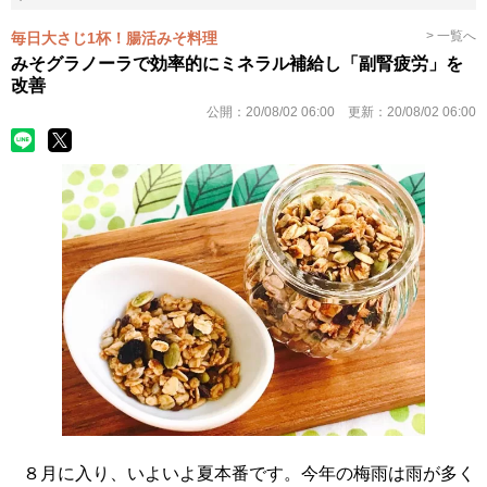
> 一覧へ
毎日大さじ1杯！腸活みそ料理
みそグラノーラで効率的にミネラル補給し「副腎疲労」を
改善
公開：
20/08/02 06:00
更新：
20/08/02 06:00
８月に入り、いよいよ夏本番です。今年の梅雨は雨が多く