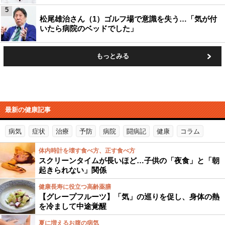
5
松尾雄治さん（1）ゴルフ場で意識を失う…「気が付
いたら病院のベッドでした」
もっとみる
最新の健康記事
病気
症状
治療
予防
病院
闘病記
健康
コラム
体内時計を壊す食べ方、正す食べ方
スクリーンタイムが長いほど…子供の「夜食」と「朝
起きられない」関係
健康長寿に役立つ高齢薬膳
【グレープフルーツ】「気」の巡りを促し、身体の熱
を冷まして中途覚醒
夏に増えるお腹の病気