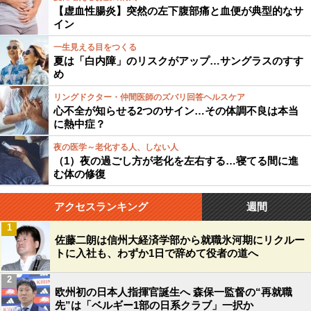
【虚血性腸炎】突然の左下腹部痛と血便が典型的なサ
イン
一生見える目をつくる
夏は「白内障」のリスクがアップ…サングラスのすす
め
リングドクター・仲間医師のズバリ回答ヘルスケア
心不全が知らせる2つのサイン…その体調不良は本当
に熱中症？
夜の医学～老化する人、しない人
（1）夜の過ごし方が老化を左右する…寝てる間に進
む体の修復
アクセスランキング
週間
1
佐藤二朗は信州大経済学部から就職氷河期にリクルー
トに入社も、わずか1日で辞めて役者の道へ
2
欧州初の日本人指揮官誕生へ 森保一監督の“再就職
先”は「ベルギー1部の日系クラブ」一択か