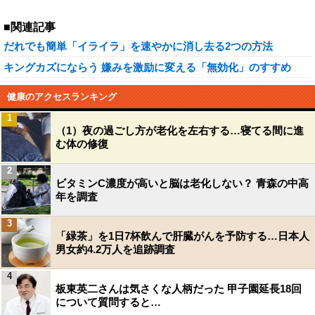
■関連記事
だれでも簡単「イライラ」を速やかに消し去る2つの方法
キングカズにならう 嫌みを激励に変える「無効化」のすすめ
健康のアクセスランキング
1
（1）夜の過ごし方が老化を左右する…寝てる間に進
む体の修復
2
ビタミンC濃度が高いと脳は老化しない？ 青森の中高
年を調査
3
「緑茶」を1日7杯飲んで肝臓がんを予防する…日本人
男女約4.2万人を追跡調査
4
板東英二さんは気さくな人柄だった 甲子園延長18回
について質問すると…