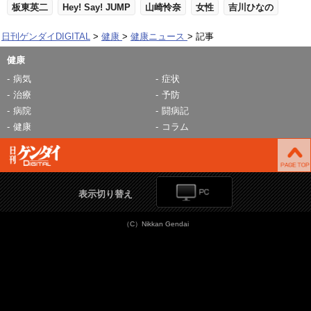
板東英二
Hey! Say! JUMP
山崎怜奈
女性
吉川ひなの
日刊ゲンダイDIGITAL
健康
健康ニュース
記事
健康
病気
症状
治療
予防
病院
闘病記
健康
コラム
表示切り替え
（C）Nikkan Gendai