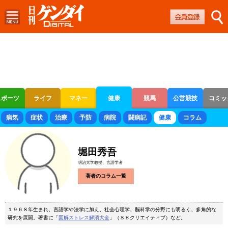
スポーツ
ライフ
マネー
健康
競馬
公営競技
コミッ
ボートレース
競輪
オートレース
病気
症状
治療
予防
病院
闘病記
健康
コラム
堀田秀吾
明治大学教授、言語学者
著者のコラム一覧
１９６８年生まれ。言語学や法学に加え、社会心理学、脳科学の分野にも明るく、多角的な
研究を展開。著書に「
図解ストレス解消大全
」（ＳＢクリエイティブ）など。