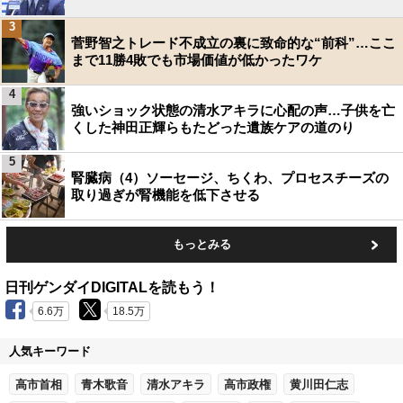
3
菅野智之トレード不成立の裏に致命的な“前科”…ここ
まで11勝4敗でも市場価値が低かったワケ
4
強いショック状態の清水アキラに心配の声…子供を亡
くした神田正輝らもたどった遺族ケアの道のり
5
腎臓病（4）ソーセージ、ちくわ、プロセスチーズの
取り過ぎが腎機能を低下させる
もっとみる
日刊ゲンダイDIGITALを読もう！
6.6万
18.5万
人気キーワード
高市首相
青木歌音
清水アキラ
高市政権
黄川田仁志