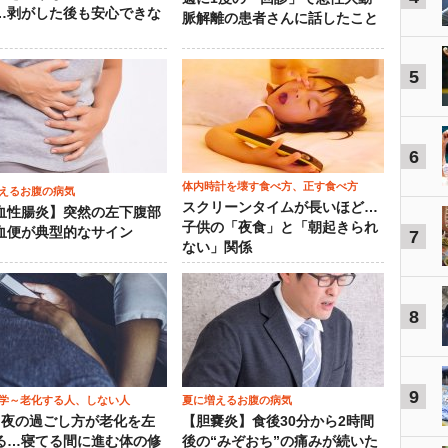
…剥がした後も安心できな
脈解離の患者さんに話したこと
5
6
体内時計を壊す食べ方、正す食べ方
えるお腹の病気
スクリーンタイムが長いほど…
血性腸炎】突然の左下腹部
子供の「夜食」と「朝起きられ
血便が典型的なサイン
7
ない」関係
8
9
学～老化する人、しない人
夏に増えるお腹の病気
）夜の過ごし方が老化を左
【胆嚢炎】食後30分から2時間
る…寝てる間に進む体の修
後の“みぞおち”の痛みが続いた