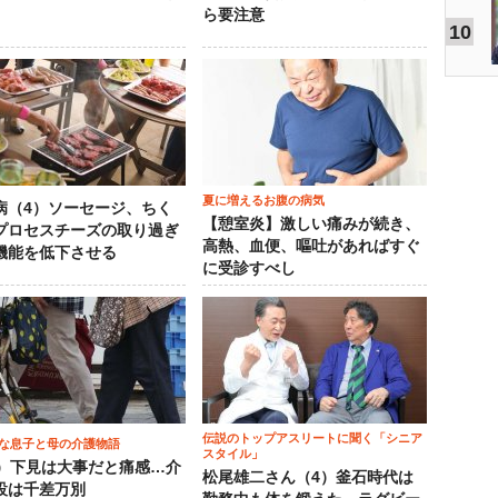
ら要注意
10
夏に増えるお腹の病気
病（4）ソーセージ、ちく
【憩室炎】激しい痛みが続き、
プロセスチーズの取り過ぎ
高熱、血便、嘔吐があればすぐ
機能を低下させる
に受診すべし
伝説のトップアスリートに聞く「シニア
な息子と母の介護物語
スタイル」
0）下見は大事だと痛感…介
松尾雄二さん（4）釜石時代は
設は千差万別