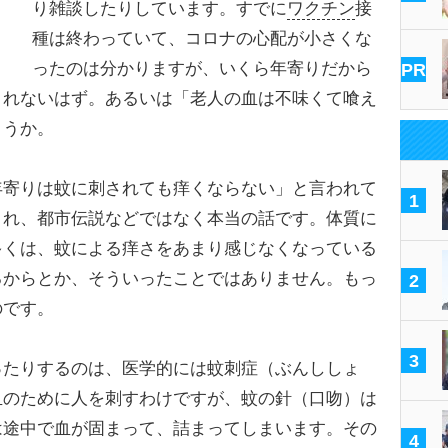
り雑談したりしています。すでに
ワクチン
接
種は終わっていて、コロナの心配が小さくな
ったのは分かりますが、いくら年寄りだから
PR
くれないはず。あるいは「老人の血は不味くて喰え
ょうか。
寄りは蚊に刺されても痒くならない」と言われて
1
これ、都市伝説などではなく本当の話です。体質に
多くは、蚊による痒さをあまり感じなくなっている
るからとか、そういったことではありません。もっ
2
のです。
3
たりするのは、医学的には蚊刺症（ぶんししょ
血のために人を刺すわけですが、蚊の針（口吻）は
は途中で血が固まって、詰まってしまいます。その
4