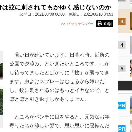
者は蚊に刺されてもかゆく感じないのか
公開日：
2021/08/08 06:00
更新日：
2021/08/10 04:53
3
>> バックナンバー
印刷
4
暑い日が続いています。日暮れ時、近所の
公園で夕涼み、といきたいところです。しか
5
し待ってましたとばかりに「蚊」が襲ってき
ます。虫よけスプレーはむせるから嫌いだ
し、蚊に刺されるのはもっとイヤなので、と
ぼとぼと引き返すしかありません。
PR
ところがベンチに目をやると、元気なお年
寄りたちが涼しい顔で、思い思いに寝転んだ
PR