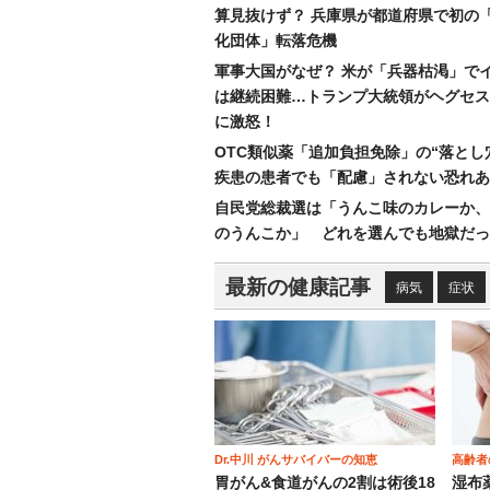
算見抜けず？ 兵庫県が都道府県で初の
化団体」転落危機
軍事大国がなぜ？ 米が「兵器枯渇」で
は継続困難…トランプ大統領がヘグセス
に激怒！
OTC類似薬「追加負担免除」の“落とし
疾患の患者でも「配慮」されない恐れあ
自民党総裁選は「うんこ味のカレーか、
のうんこか」 どれを選んでも地獄だっ
最新の健康記事
病気
症状
Dr.中川 がんサバイバーの知恵
高齢者
胃がん&食道がんの2割は術後18
湿布