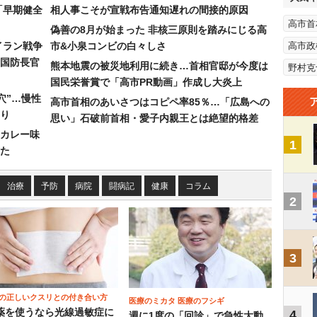
「早期健全
相人事こそが宣戦布告通知遅れの間接的原因
高市首
偽善の8月が始まった 非核三原則を踏みにじる高
イラン戦争
市&小泉コンビの白々しさ
高市政
国防長官
熊本地震の被災地利用に続き…首相官邸が今度は
野村克
国民栄誉賞で「高市PR動画」作成し大炎上
穴”…慢性
高市首相のあいさつはコピペ率85％…「広島への
り
思い」石破前首相・愛子内親王とは絶望的格差
カレー味
1
た
治療
予防
病院
闘病記
健康
コラム
2
3
の正しいクスリとの付き合い方
医療のミカタ 医療のフシギ
薬を使うなら光線過敏症に
4
週に1度の「回診」で急性大動