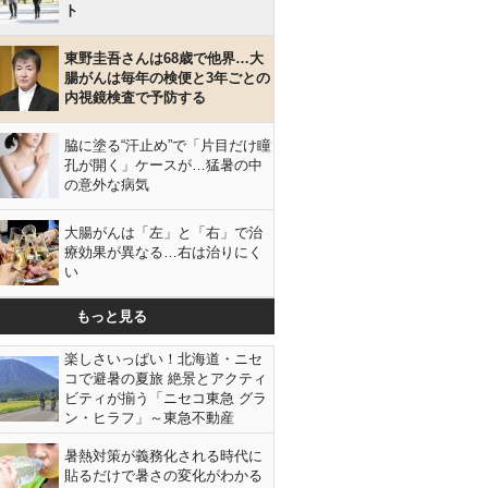
ト
東野圭吾さんは68歳で他界…大
腸がんは毎年の検便と3年ごとの
内視鏡検査で予防する
脇に塗る“汗止め”で「片目だけ瞳
孔が開く」ケースが…猛暑の中
の意外な病気
大腸がんは「左」と「右」で治
療効果が異なる…右は治りにく
い
もっと見る
楽しさいっぱい！北海道・ニセ
コで避暑の夏旅 絶景とアクティ
ビティが揃う「ニセコ東急 グラ
ン・ヒラフ」～東急不動産
暑熱対策が義務化される時代に
貼るだけで暑さの変化がわかる