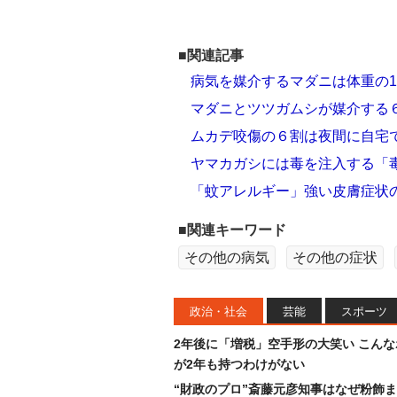
■関連記事
病気を媒介するマダニは体重の1
マダニとツツガムシが媒介する
ムカデ咬傷の６割は夜間に自宅
ヤマカガシには毒を注入する「
「蚊アレルギー」強い皮膚症状
■関連キーワード
その他の病気
その他の症状
政治・社会
芸能
スポーツ
2年後に「増税」空手形の大笑い こん
が2年も持つわけがない
“財政のプロ”斎藤元彦知事はなぜ粉飾