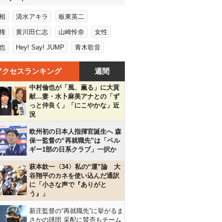
相
清水アキラ
板東英二
権
黄川田仁志
山崎怜奈
女性
也
Hey! Say! JUMP
青木歌音
アクセスランキング
週間
中村倫也が「風、薫る」に大貢
献…妻・水卜麻美アナとの「ず
っと仲良く」「にこやかな」近
況
欧州初の日本人指揮官誕生へ 森
保一監督の“再就職先”は「ベル
ギー1部の日系クラブ」一択か
萩本欽一〈34〉私の“運”論 大
谷翔平のカネを使い込んだ通訳
に「小さな声で『ありがと
う』」
新庄監督の“再就職先”に挙がるま
さかの球団 采配に賛否もチーム