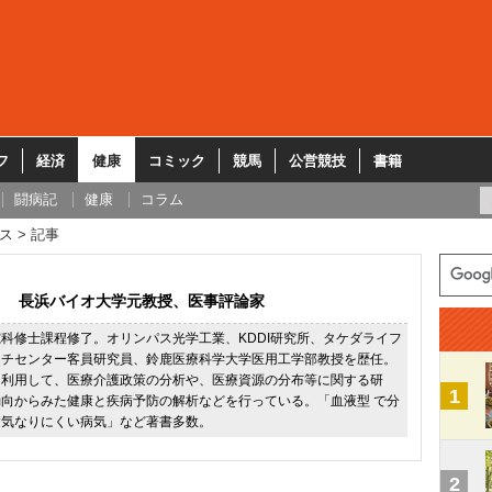
フ
経済
健康
コミック
競馬
公営競技
書籍
闘病記
健康
コラム
ス
記事
長浜バイオ大学元教授、医事評論家
科修士課程修了。オリンパス光学工業、KDDI研究所、タケダライフ
ーチセンター客員研究員、鈴鹿医療科学大学医用工学部教授を歴任。
を利用して、医療介護政策の分析や、医療資源の分布等に関する研
1
向からみた健康と疾病予防の解析などを行っている。「血液型 で分
病気なりにくい病気」など著書多数。
2