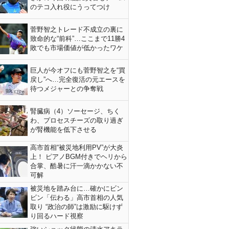
のテコ入れ役にうってつけ
菅野智之トレード不成立の裏に
致命的な“前科”…ここまで11勝4
敗でも市場価値が低かったワケ
巨人が今オフにも菅野智之を“買
戻し”へ…完全復活の元エースを
待つメジャーとの争奪戦
腎臓病（4）ソーセージ、ちく
わ、プロセスチーズの取り過ぎ
が腎機能を低下させる
高市首相“被災地利用PV”が大炎
上！ ピアノBGM付きでヘリから
合掌、酷暑に汗一滴かかない不
可解
被災地を踏み台に…確かにビン
ビン「伝わる」高市首相の人気
取り “政治の師”は激励に駆けず
り回るハード視察