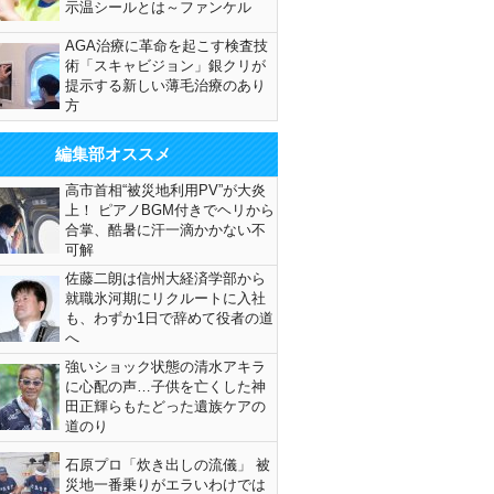
示温シールとは～ファンケル
AGA治療に革命を起こす検査技
術「スキャビジョン」銀クリが
提示する新しい薄毛治療のあり
方
編集部オススメ
高市首相“被災地利用PV”が大炎
上！ ピアノBGM付きでヘリから
合掌、酷暑に汗一滴かかない不
可解
佐藤二朗は信州大経済学部から
就職氷河期にリクルートに入社
も、わずか1日で辞めて役者の道
へ
強いショック状態の清水アキラ
に心配の声…子供を亡くした神
田正輝らもたどった遺族ケアの
道のり
石原プロ「炊き出しの流儀」 被
災地一番乗りがエラいわけでは