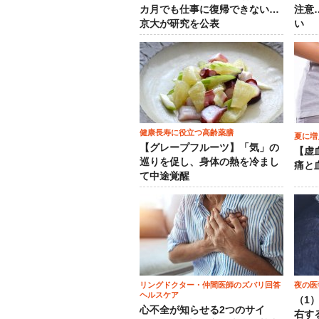
カ月でも仕事に復帰できない…
注意
京大が研究を公表
い
健康長寿に役立つ高齢薬膳
夏に増
【グレープフルーツ】「気」の
【虚
巡りを促し、身体の熱を冷まし
痛と
て中途覚醒
リングドクター・仲間医師のズバリ回答
夜の医
ヘルスケア
（1
心不全が知らせる2つのサイ
右す