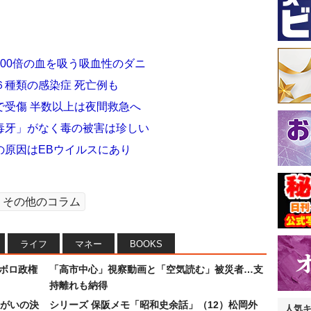
00倍の血を吸う吸血性のダニ
６種類の感染症 死亡例も
で受傷 半数以上は夜間救急へ
毒牙」がなく毒の被害は珍しい
の原因はEBウイルスにあり
その他のコラム
ライフ
マネー
BOOKS
なボロ政権
「高市中心」視察動画と「空気読む」被災者…支
持離れも納得
まがいの決
シリーズ 保阪メモ「昭和史余話」（12）松岡外
人気