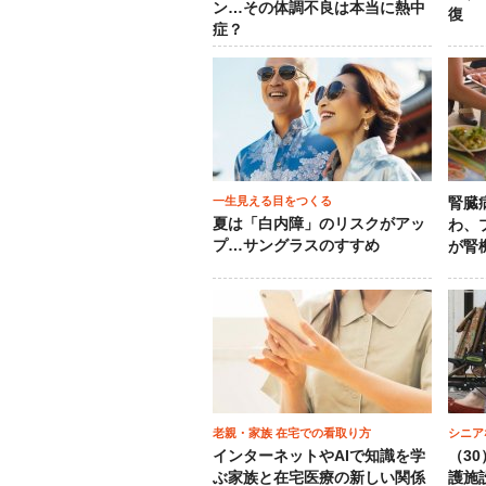
ン…その体調不良は本当に熱中
復
症？
一生見える目をつくる
腎臓
夏は「白内障」のリスクがアッ
わ、
プ…サングラスのすすめ
が腎
老親・家族 在宅での看取り方
シニア
インターネットやAIで知識を学
（3
ぶ家族と在宅医療の新しい関係
護施