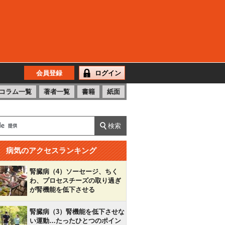
会員登録
ログイン
コラム一覧
著者一覧
書籍
紙面
病気のアクセスランキング
腎臓病（4）ソーセージ、ちく
わ、プロセスチーズの取り過ぎ
が腎機能を低下させる
腎臓病（3）腎機能を低下させな
い運動…たったひとつのポイン