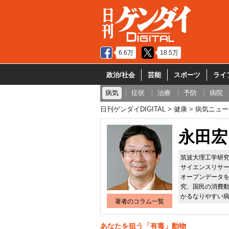
6.6万
18.5万
政治/社会
芸能
スポーツ
ライ
病気
症状
治療
予防
病院
日刊ゲンダイDIGITAL
健康
病気ニュー
永田宏
筑波大理工学研究
サイエンスリサ
オープンデータ
究、国民の消費動
かるなりやすい
著者のコラム一覧
あなたを狙う「有毒」動物