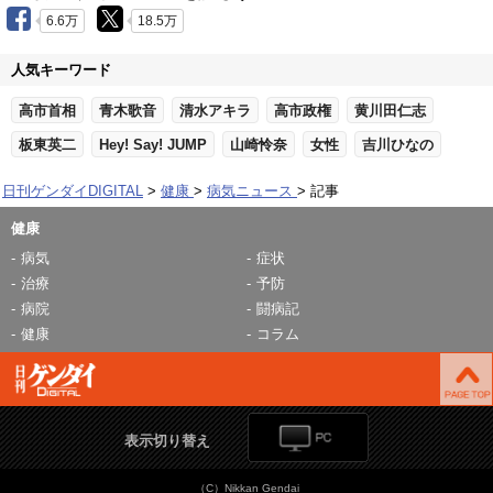
6.6万
18.5万
人気キーワード
高市首相
青木歌音
清水アキラ
高市政権
黄川田仁志
板東英二
Hey! Say! JUMP
山崎怜奈
女性
吉川ひなの
日刊ゲンダイDIGITAL
健康
病気ニュース
記事
健康
病気
症状
治療
予防
病院
闘病記
健康
コラム
表示切り替え
（C）Nikkan Gendai