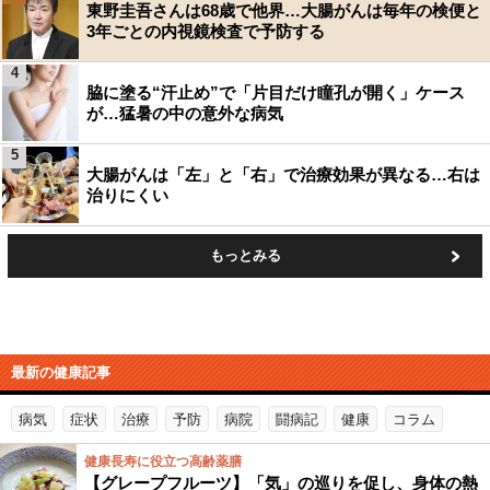
東野圭吾さんは68歳で他界…大腸がんは毎年の検便と
3年ごとの内視鏡検査で予防する
4
脇に塗る“汗止め”で「片目だけ瞳孔が開く」ケース
が…猛暑の中の意外な病気
5
大腸がんは「左」と「右」で治療効果が異なる…右は
治りにくい
もっとみる
最新の健康記事
病気
症状
治療
予防
病院
闘病記
健康
コラム
健康長寿に役立つ高齢薬膳
【グレープフルーツ】「気」の巡りを促し、身体の熱