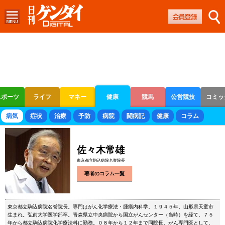
スポーツ
ライフ
マネー
健康
競馬
公営競技
コミッ
ボートレース
競輪
オートレース
病気
症状
治療
予防
病院
闘病記
健康
コラム
佐々木常雄
東京都立駒込病院名誉院長
著者のコラム一覧
東京都立駒込病院名誉院長。専門はがん化学療法・腫瘍内科学。１９４５年、山形県天童市
生まれ。弘前大学医学部卒。青森県立中央病院から国立がんセンター（当時）を経て、７５
年から都立駒込病院化学療法科に勤務。０８年から１２年まで同院長。がん専門医として、