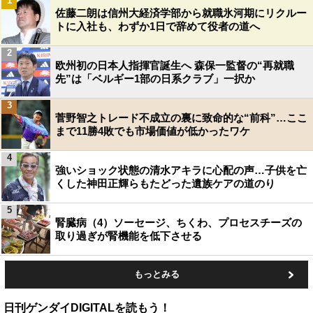
1
佐藤二朗は信州大経済学部から就職氷河期にリクルー
トに入社も、わずか1日で辞めて役者の道へ
2
欧州初の日本人指揮官誕生へ 森保一監督の“再就職
先”は「ベルギー1部の日系クラブ」一択か
3
菅野智之トレード不成立の裏に致命的な“前科”…ここ
まで11勝4敗でも市場価値が低かったワケ
4
強いショック状態の清水アキラに心配の声…子供を亡
くした神田正輝らもたどった遺族ケアの道のり
5
腎臓病（4）ソーセージ、ちくわ、プロセスチーズの
取り過ぎが腎機能を低下させる
もっとみる
日刊ゲンダイDIGITALを読もう！