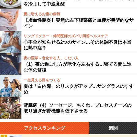
を冷まして中途覚醒
夏に増えるお腹の病気
【虚血性腸炎】突然の左下腹部痛と血便が典型的なサ
イン
リングドクター・仲間医師のズバリ回答ヘルスケア
心不全が知らせる2つのサイン…その体調不良は本当
に熱中症？
夜の医学～老化する人、しない人
（1）夜の過ごし方が老化を左右する…寝てる間に進
む体の修復
一生見える目をつくる
夏は「白内障」のリスクがアップ…サングラスのすす
め
腎臓病（4）ソーセージ、ちくわ、プロセスチーズの
取り過ぎが腎機能を低下させる
アクセスランキング
週間