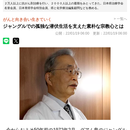
２万人以上に抗がん剤治療を行い、２０００人以上の最期をみとってきた。日本癌治療学会
名誉会員、日本胃癌学会特別会員、癌と化学療法編集顧問などを務める。
> 一覧へ
がんと向き合い生きていく
ジャングルでの孤独な潜伏生活を支えた素朴な宗教心とは
公開：
22/01/19 06:00
更新：
22/01/19 06:00
今からおよそ50年前の1972年2月、グアム島のジャングル