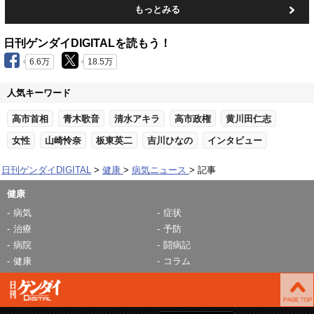
もっとみる
日刊ゲンダイDIGITALを読もう！
6.6万
18.5万
人気キーワード
高市首相
青木歌音
清水アキラ
高市政権
黄川田仁志
女性
山崎怜奈
板東英二
吉川ひなの
インタビュー
日刊ゲンダイDIGITAL
健康
病気ニュース
記事
健康
病気
症状
治療
予防
病院
闘病記
健康
コラム