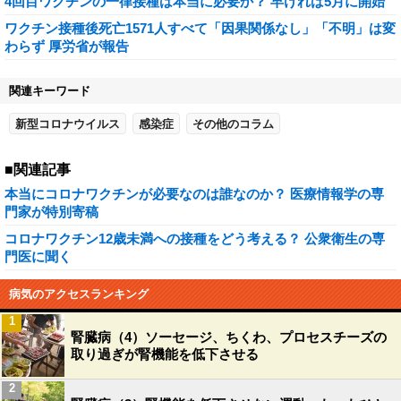
4回目ワクチンの一律接種は本当に必要か？ 早ければ5月に開始
ワクチン接種後死亡1571人すべて「因果関係なし」「不明」は変
わらず 厚労省が報告
関連キーワード
新型コロナウイルス
感染症
その他のコラム
■関連記事
本当にコロナワクチンが必要なのは誰なのか？ 医療情報学の専
門家が特別寄稿
コロナワクチン12歳未満への接種をどう考える？ 公衆衛生の専
門医に聞く
病気のアクセスランキング
1
腎臓病（4）ソーセージ、ちくわ、プロセスチーズの
取り過ぎが腎機能を低下させる
2