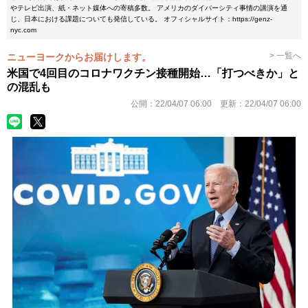
やテレビ出演、紙・ネット媒体への寄稿多数。 アメリカのダイバーシティ事情の講演を通
じ、日本における課題についても発信している。 オフィシャルサイト：https://genz-
nyc.com
> 一覧へ
ニューヨークからお届けします。
米国で4回目のコロナワクチン接種開始…「打つべきか」と
の混乱も
公開：
22/04/07 06:00
更新：
22/04/07 06:00