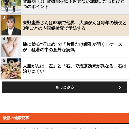
腎臓病（3）腎機能を低下させない運動…たったひと
つのポイント
3
東野圭吾さんは68歳で他界…大腸がんは毎年の検便と
3年ごとの内視鏡検査で予防する
4
脇に塗る“汗止め”で「片目だけ瞳孔が開く」ケース
が…猛暑の中の意外な病気
5
大腸がんは「左」と「右」で治療効果が異なる…右は
治りにくい
もっとみる
最新の健康記事