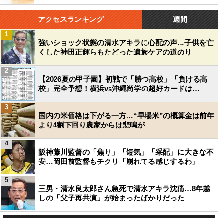
アクセスランキング
週間
1
強いショック状態の清水アキラに心配の声…子供を亡
くした神田正輝らもたどった遺族ケアの道のり
2
【2026夏の甲子園】初戦で「勝つ高校」「負ける高
校」完全予想！横浜vs沖縄尚学の超好カードは…
3
国内の米価格は下がる一方…“早場米”の概算金は前年
より4割下回り農家からは悲鳴が
4
阪神藤川監督の「焦り」「短気」「采配」に大きな不
安…岡田前監督もチクリ「崩れてる感じするわ」
5
三男・清水良太郎さん急死で清水アキラ沈痛…8年越
しの「父子再共演」が始まったばかりだった