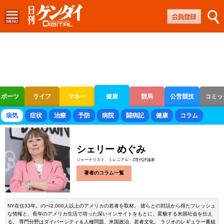
スポーツ
ライフ
マネー
健康
競馬
公営競技
コミッ
ボートレース
競輪
オートレース
病気
症状
治療
予防
病院
闘病記
健康
コラム
シェリー めぐみ
ジャーナリスト、ミレニアル・Z世代評論家
著者のコラム一覧
NY在住33年。のべ2,000人以上のアメリカの若者を取材。 彼らとの対話から得たフレッシュ
な情報と、長年のアメリカ生活で培った深いインサイトをもとに、変貌する米国社会を伝え
る。 専門分野はダイバーシティ＆人種問題、米国政治、若者文化。 ラジオのレギュラー番組