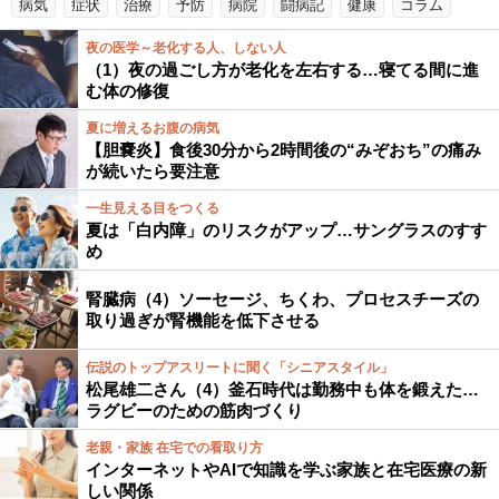
病気
症状
治療
予防
病院
闘病記
健康
コラム
夜の医学～老化する人、しない人
（1）夜の過ごし方が老化を左右する…寝てる間に進
む体の修復
夏に増えるお腹の病気
【胆嚢炎】食後30分から2時間後の“みぞおち”の痛み
が続いたら要注意
一生見える目をつくる
夏は「白内障」のリスクがアップ…サングラスのすす
め
腎臓病（4）ソーセージ、ちくわ、プロセスチーズの
取り過ぎが腎機能を低下させる
伝説のトップアスリートに聞く「シニアスタイル」
松尾雄二さん（4）釜石時代は勤務中も体を鍛えた…
ラグビーのための筋肉づくり
老親・家族 在宅での看取り方
インターネットやAIで知識を学ぶ家族と在宅医療の新
しい関係