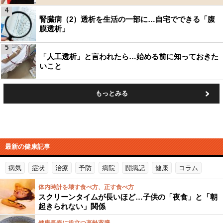
4
腎臓病（2）透析を生活の一部に…自宅でできる「腹
膜透析」
5
「人工透析」と言われたら…始める前に知っておきた
いこと
もっとみる
最新の健康記事
病気
症状
治療
予防
病院
闘病記
健康
コラム
体内時計を壊す食べ方、正す食べ方
スクリーンタイムが長いほど…子供の「夜食」と「朝
起きられない」関係