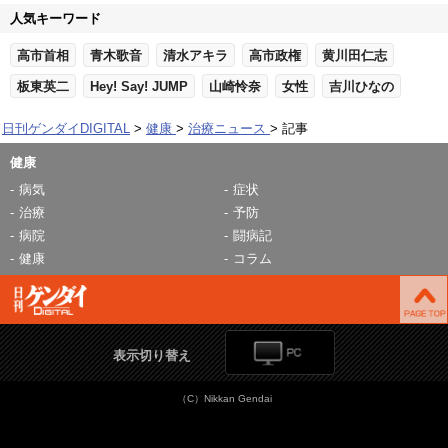
人気キーワード
高市首相
青木歌音
清水アキラ
高市政権
黄川田仁志
板東英二
Hey! Say! JUMP
山崎怜奈
女性
吉川ひなの
日刊ゲンダイDIGITAL
健康
治療ニュース
記事
健康
病気
症状
治療
予防
病院
闘病記
健康
コラム
表示切り替え
（C）Nikkan Gendai