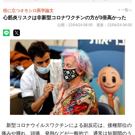
> 一覧へ
役に立つオモシロ医学論文
心筋炎リスクは非新型コロナワクチンの方が3倍高かった
公開：
22/04/24 06:00
更新：
22/04/24 06:00
新型コロナウイルスワクチンによる副反応は、接種部位の
痛みや腫れ、頭痛、発熱などが一般的で、通常は短期間のう