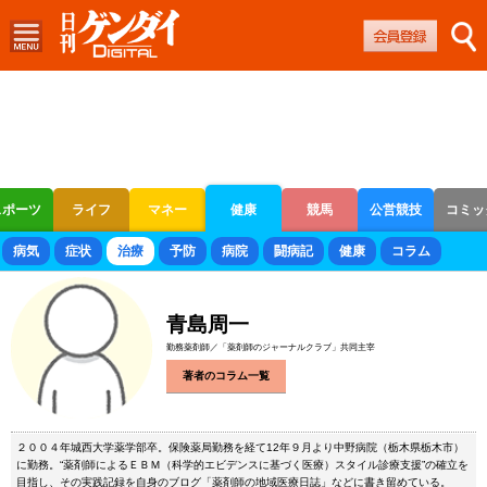
スポーツ
ライフ
マネー
健康
競馬
公営競技
コミッ
ボートレース
競輪
オートレース
病気
症状
治療
予防
病院
闘病記
健康
コラム
青島周一
勤務薬剤師／「薬剤師のジャーナルクラブ」共同主宰
著者のコラム一覧
２００４年城西大学薬学部卒。保険薬局勤務を経て12年９月より中野病院（栃木県栃木市）
に勤務。“薬剤師によるＥＢＭ（科学的エビデンスに基づく医療）スタイル診療支援”の確立を
目指し、その実践記録を自身のブログ「薬剤師の地域医療日誌」などに書き留めている。