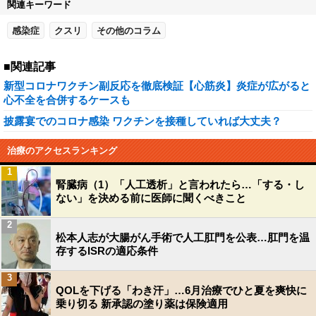
関連キーワード
感染症
クスリ
その他のコラム
■関連記事
新型コロナワクチン副反応を徹底検証【心筋炎】炎症が広がると
心不全を合併するケースも
披露宴でのコロナ感染 ワクチンを接種していれば大丈夫？
治療のアクセスランキング
1
腎臓病（1）「人工透析」と言われたら…「する・し
ない」を決める前に医師に聞くべきこと
2
松本人志が大腸がん手術で人工肛門を公表…肛門を温
存するISRの適応条件
3
QOLを下げる「わき汗」…6月治療でひと夏を爽快に
乗り切る 新承認の塗り薬は保険適用