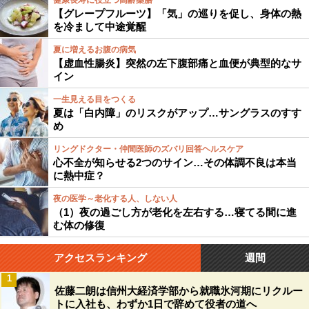
健康長寿に役立つ高齢薬膳
【グレープフルーツ】「気」の巡りを促し、身体の熱
を冷まして中途覚醒
夏に増えるお腹の病気
【虚血性腸炎】突然の左下腹部痛と血便が典型的なサ
イン
一生見える目をつくる
夏は「白内障」のリスクがアップ…サングラスのすす
め
リングドクター・仲間医師のズバリ回答ヘルスケア
心不全が知らせる2つのサイン…その体調不良は本当
に熱中症？
夜の医学～老化する人、しない人
（1）夜の過ごし方が老化を左右する…寝てる間に進
む体の修復
アクセスランキング
週間
1
佐藤二朗は信州大経済学部から就職氷河期にリクルー
トに入社も、わずか1日で辞めて役者の道へ