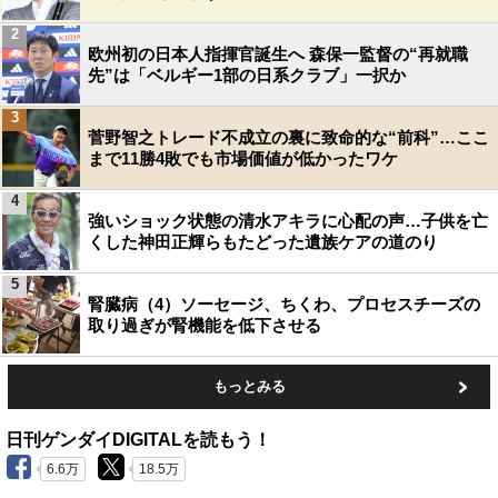
2
欧州初の日本人指揮官誕生へ 森保一監督の“再就職
先”は「ベルギー1部の日系クラブ」一択か
3
菅野智之トレード不成立の裏に致命的な“前科”…ここ
まで11勝4敗でも市場価値が低かったワケ
4
強いショック状態の清水アキラに心配の声…子供を亡
くした神田正輝らもたどった遺族ケアの道のり
5
腎臓病（4）ソーセージ、ちくわ、プロセスチーズの
取り過ぎが腎機能を低下させる
もっとみる
日刊ゲンダイDIGITALを読もう！
6.6万
18.5万