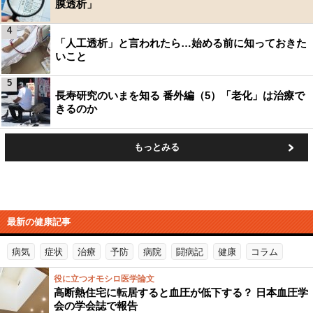
膜透析」
4
「人工透析」と言われたら…始める前に知っておきた
いこと
5
長寿研究のいまを知る 番外編（5）「老化」は治療で
きるのか
もっとみる
最新の健康記事
病気
症状
治療
予防
病院
闘病記
健康
コラム
役に立つオモシロ医学論文
高断熱住宅に転居すると血圧が低下する？ 日本血圧学
会の学会誌で報告