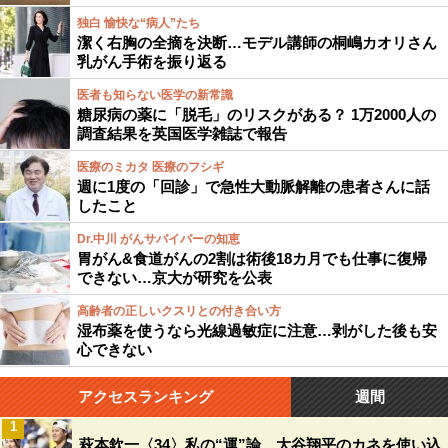
独白 愉快な“病人”たち
潔く右胸の全摘を決断…モデル講師の桐嶋カオリさん
乳がん手術を振り返る
医者も知らない医学の新常識
糖尿病の薬に「脱毛」のリスクがある？ 1万2000人の
調査結果を英国医学雑誌で報告
医療のミカタ 医療のフシギ
週に1度の「回診」で急性大動脈解離の患者さんに話
したこと
Dr.中川 がんサバイバーの知恵
胃がん&食道がんの2割は術後18カ月でも仕事に復帰
できない…京大が研究を公表
高齢者の正しいクスリとの付き合い方
湿布薬を使うなら光線過敏症に注意…剥がした後も安
心できない
アクセスランキング
週間
1
萩本欽一〈34〉私の“運”論 大谷翔平のカネを使い込