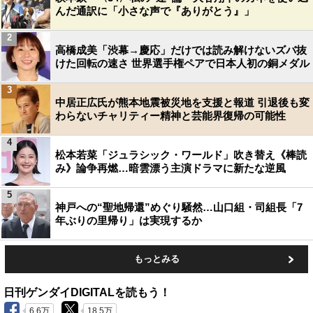
んだ通訳に「小さな声で『ありがとう』」
2
高橋成美「渋幕→慶応」だけでは読み解けないズバ抜
けた回転の速さ 世界選手権ペアで日本人初の銅メダル
3
中居正広氏が熊本地震被災地を支援と報道 引退後も変
わらないチャリティー精神と芸能界復帰の可能性
4
松本若菜「ジュラシック・ワールド」吹き替え《棒読
み》論争再燃…暗雲漂う主演ドラマに新たな逆風
5
神戸への“聖地帰還”めぐり騒然…山口組・司組長「7
年ぶりの里帰り」は実現するか
もっとみる
日刊ゲンダイDIGITALを読もう！
6.6万
18.5万