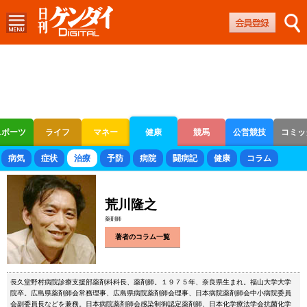
スポーツ
ライフ
マネー
健康
競馬
公営競技
コミッ
ボートレース
競輪
オートレース
病気
症状
治療
予防
病院
闘病記
健康
コラム
荒川隆之
薬剤師
著者のコラム一覧
長久堂野村病院診療支援部薬剤科科長、薬剤師。１９７５年、奈良県生まれ。福山大学大学
院卒。広島県薬剤師会常務理事、広島県病院薬剤師会理事、日本病院薬剤師会中小病院委員
会副委員長などを兼務。日本病院薬剤師会感染制御認定薬剤師、日本化学療法学会抗菌化学