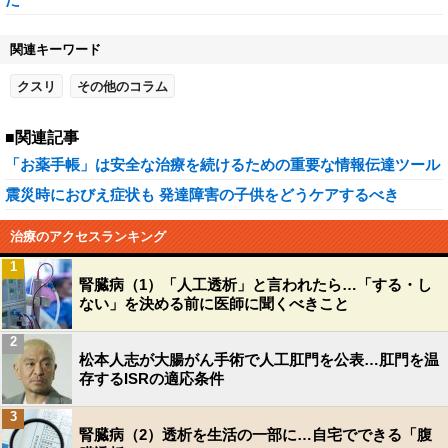
関連キーワード
クスリ
その他のコラム
■関連記事
「お薬手帳」は安全な治療を続けるための重要な情報伝達ツール
震災時におびえ症状も 発達障害の子供をどうケアするべき
治療のアクセスランキング
1
腎臓病（1）「人工透析」と言われたら…「する・し
ない」を決める前に医師に聞くべきこと
2
松本人志が大腸がん手術で人工肛門を公表…肛門を温
存するISRの適応条件
3
腎臓病（2）透析を生活の一部に…自宅でできる「腹