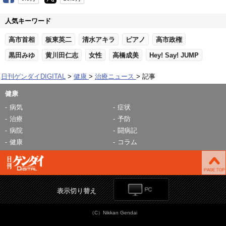
人気キーワード
高市首相
板東英二
清水アキラ
ピアノ
高市政権
黒田みゆ
黄川田仁志
女性
高橋成美
Hey! Say! JUMP
日刊ゲンダイDIGITAL
健康
治療ニュース
記事
健康
病気
症状
治療
予防
病院
闘病記
健康
コラム
表示切り替え
（C）Nikkan Gendai