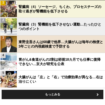
1
腎臓病（4）ソーセージ、ちくわ、プロセスチーズの
取り過ぎが腎機能を低下させる
2
腎臓病（3）腎機能を低下させない運動…たったひと
つのポイント
3
東野圭吾さんは68歳で他界…大腸がんは毎年の検便と
3年ごとの内視鏡検査で予防する
4
胃がん&食道がんの2割は術後18カ月でも仕事に復帰
できない…京大が研究を公表
5
大腸がんは「左」と「右」で治療効果が異なる…右は
治りにくい
もっとみる