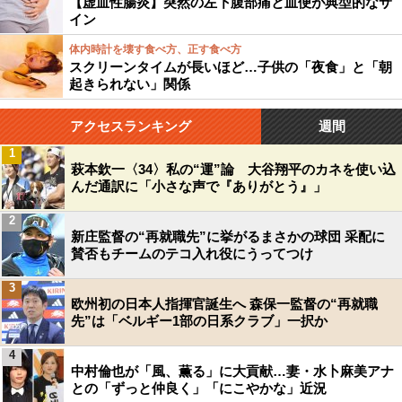
【虚血性腸炎】突然の左下腹部痛と血便が典型的なサ
イン
体内時計を壊す食べ方、正す食べ方
スクリーンタイムが長いほど…子供の「夜食」と「朝
起きられない」関係
アクセスランキング
週間
1
萩本欽一〈34〉私の“運”論 大谷翔平のカネを使い込
んだ通訳に「小さな声で『ありがとう』」
2
新庄監督の“再就職先”に挙がるまさかの球団 采配に
賛否もチームのテコ入れ役にうってつけ
3
欧州初の日本人指揮官誕生へ 森保一監督の“再就職
先”は「ベルギー1部の日系クラブ」一択か
4
中村倫也が「風、薫る」に大貢献…妻・水卜麻美アナ
との「ずっと仲良く」「にこやかな」近況