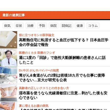
最新の健康記事
病気
症状
治療
予防
病院
闘病記
健康
コラム
役に立つオモシロ医学論文
高断熱住宅に転居すると血圧が低下する？ 日本血圧学
会の学会誌で報告
医療のミカタ 医療のフシギ
週に1度の「回診」で急性大動脈解離の患者さんに話
したこと
Dr.中川 がんサバイバーの知恵
胃がん&食道がんの2割は術後18カ月でも仕事に復帰
できない…京大が研究を公表
高齢者の正しいクスリとの付き合い方
湿布薬を使うなら光線過敏症に注意…剥がした後も安
心できない
夏に増えるお腹の病気