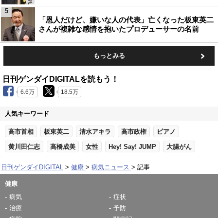
5
「恩人だけど、嫌いな人の代表」亡くなった板東英二
さんが複雑な感情を抱いたプロデューサーの名前
もっとみる
日刊ゲンダイDIGITALを読もう！
6.6万
18.5万
人気キーワード
高市首相
板東英二
清水アキラ
高市政権
ピアノ
黄川田仁志
高橋成美
女性
Hey! Say! JUMP
大腸がん
日刊ゲンダイDIGITAL
健康
病気ニュース
記事
健康
病気
症状
治療
予防