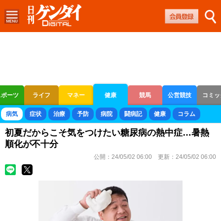
スポーツ
ライフ
マネー
健康
競馬
公営競技
コミッ
ボートレース
競輪
オートレース
病気
症状
治療
予防
病院
闘病記
健康
コラム
初夏だからこそ気をつけたい糖尿病の熱中症…暑熱
順化が不十分
公開：
24/05/02 06:00
更新：
24/05/02 06:00