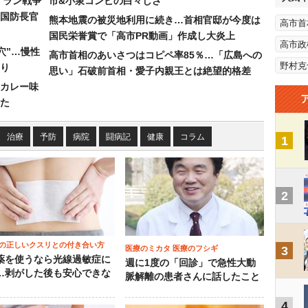
イラン戦争
市&小泉コンビの白々しさ
国防長官
熊本地震の被災地利用に続き…首相官邸が今度は
高市首
国民栄誉賞で「高市PR動画」作成し大炎上
高市政
穴”…慢性
高市首相のあいさつはコピペ率85％…「広島への
野村克
り
思い」石破前首相・愛子内親王とは絶望的格差
カレー味
た
治療
予防
病院
闘病記
健康
コラム
1
2
の正しいクスリとの付き合い方
医療のミカタ 医療のフシギ
3
薬を使うなら光線過敏症に
週に1度の「回診」で急性大動
…剥がした後も安心できな
脈解離の患者さんに話したこと
4