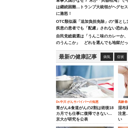
軍事大国がなぜ？ 米が「兵器枯渇」で
は継続困難…トランプ大統領がヘグセス
に激怒！
OTC類似薬「追加負担免除」の“落とし
疾患の患者でも「配慮」されない恐れあ
自民党総裁選は「うんこ味のカレーか、
のうんこか」 どれを選んでも地獄だっ
最新の健康記事
病気
症状
Dr.中川 がんサバイバーの知恵
高齢者
胃がん&食道がんの2割は術後18
湿布
カ月でも仕事に復帰できない…
注意
京大が研究を公表
い