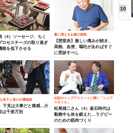
10
夏に増えるお腹の病気
病（4）ソーセージ、ちく
【憩室炎】激しい痛みが続き、
プロセスチーズの取り過ぎ
高熱、血便、嘔吐があればすぐ
機能を低下させる
に受診すべし
伝説のトップアスリートに聞く「シニア
な息子と母の介護物語
スタイル」
0）下見は大事だと痛感…介
松尾雄二さん（4）釜石時代は
設は千差万別
勤務中も体を鍛えた…ラグビー
のための筋肉づくり