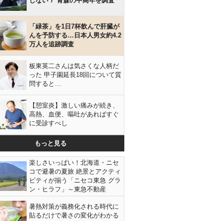
しない？ 青森の中高年を調査
「緑茶」を1日7杯飲んで肝臓が
んを予防する…日本人男女約4.2
万人を追跡調査
板東英二さんは気さくな人柄だ
った 甲子園延長18回について質
問すると…
【憩室炎】激しい痛みが続き、
高熱、血便、嘔吐があればすぐ
に受診すべし
もっと見る
楽しさいっぱい！北海道・ニセ
コで避暑の夏旅 絶景とアクティ
ビティが揃う「ニセコ東急 グラ
ン・ヒラフ」～東急不動産
暑熱対策が義務化される時代に
貼るだけで暑さの変化がわかる