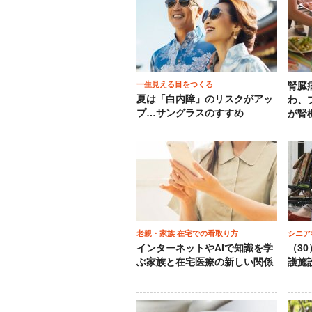
一生見える目をつくる
腎臓
夏は「白内障」のリスクがアッ
わ、
プ…サングラスのすすめ
が腎
老親・家族 在宅での看取り方
シニア
インターネットやAIで知識を学
（3
ぶ家族と在宅医療の新しい関係
護施