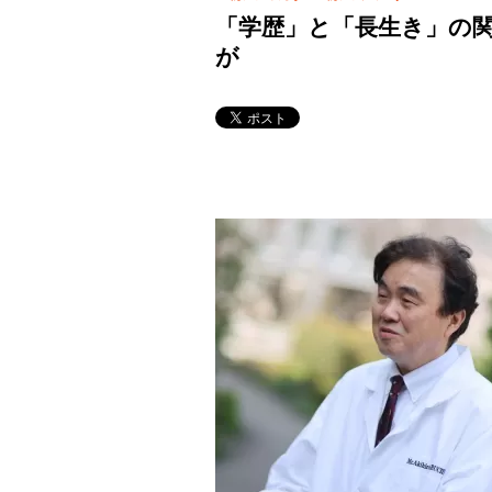
「学歴」と「長生き」の関
が