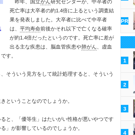
昨年、国立
がん
研究センターが、中卒者の
死亡率は大卒者の約1.4倍に上るという調査結
果を発表しました。大卒者に比べて中卒者
PR
は、
平均寿命
前後かそれ以下で亡くなる確率
気
が約1.4倍だったというのです。死亡率に差が
出る主な疾患は、脳血管疾患や
肺がん
、虚血
うです。
1
、そういう見方をして統計処理すると、そういう
2
きということなのでしょうか。
3
ると、「優等生」はたいがい性格が悪いやつです
かる」が影響しているのでしょうか。
4