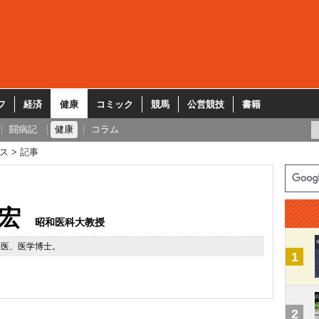
フ
経済
健康
コミック
競馬
公営競技
書籍
闘病記
健康
コラム
ス
記事
宏
昭和医科大教授
門医、医学博士。
1
2