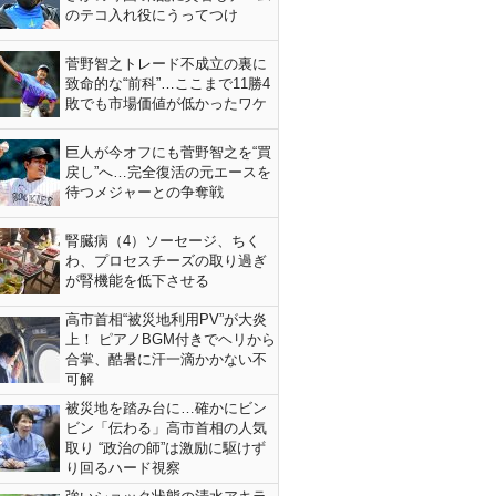
のテコ入れ役にうってつけ
菅野智之トレード不成立の裏に
致命的な“前科”…ここまで11勝4
敗でも市場価値が低かったワケ
巨人が今オフにも菅野智之を“買
戻し”へ…完全復活の元エースを
待つメジャーとの争奪戦
腎臓病（4）ソーセージ、ちく
わ、プロセスチーズの取り過ぎ
が腎機能を低下させる
高市首相“被災地利用PV”が大炎
上！ ピアノBGM付きでヘリから
合掌、酷暑に汗一滴かかない不
可解
被災地を踏み台に…確かにビン
ビン「伝わる」高市首相の人気
取り “政治の師”は激励に駆けず
り回るハード視察