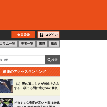
会員登録
ログイン
コラム一覧
著者一覧
書籍
紙面
健康のアクセスランキング
（1）夜の過ごし方が老化を左右
する…寝てる間に進む体の修復
ビタミンC濃度が高いと脳は老化