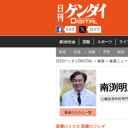
6.6万
18.5万
政治/社会
芸能
スポーツ
ライ
病気
症状
治療
予防
病院
日刊ゲンダイDIGITAL
健康
健康ニュー
南渕明
心臓血管外科専
著者のコラム一覧
医療のミカタ 医療のフシギ