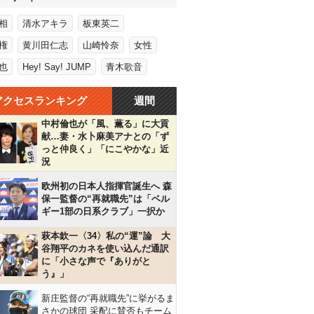
相
清水アキラ
板東英二
権
黄川田仁志
山崎怜奈
女性
也
Hey! Say! JUMP
青木歌音
アクセスランキング
週間
中村倫也が「風、薫る」に大貢
献…妻・水卜麻美アナとの「ず
っと仲良く」「にこやかな」近
況
欧州初の日本人指揮官誕生へ 森
保一監督の“再就職先”は「ベル
ギー1部の日系クラブ」一択か
萩本欽一〈34〉私の“運”論 大
谷翔平のカネを使い込んだ通訳
に「小さな声で『ありがと
う』」
新庄監督の“再就職先”に挙がるま
さかの球団 采配に賛否もチーム