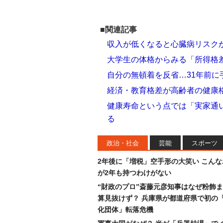
■関連記事
収入が低くなると心臓病リスク
大学生の体格からみる「所得格
自分の無頓着を反省…31年前に
経済・教育格差が高齢者の健康
健康寿命という点では「実家通
る
政治・社会
芸能
スポーツ
2年後に「増税」空手形の大笑い こん
が2年も持つわけがない
“財政のプロ”斎藤元彦知事はなぜ粉飾
算見抜けず？ 兵庫県が都道府県で初の
化団体」転落危機