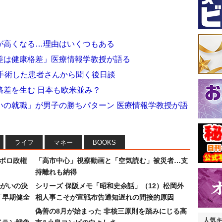
が高くなる…理由はいくつもある
差は健康格差」医療情報学教授が語る
手術した患者さんから聞く後日談
格差を生む 日本も欧米並み？
いの就職」が男子の勝ちパターン 医療情報学教授が語
ライフ
マネー
BOOKS
なボロ政権
「高市中心」視察動画と「空気読む」被災者…支
持離れも納得
まがいの決
シリーズ 保阪メモ「昭和史余話」（12）松岡外
「早期健全
相人事こそが宣戦布告通知遅れの間接的原因
偽善の8月が始まった 非核三原則を踏みにじる高
人気