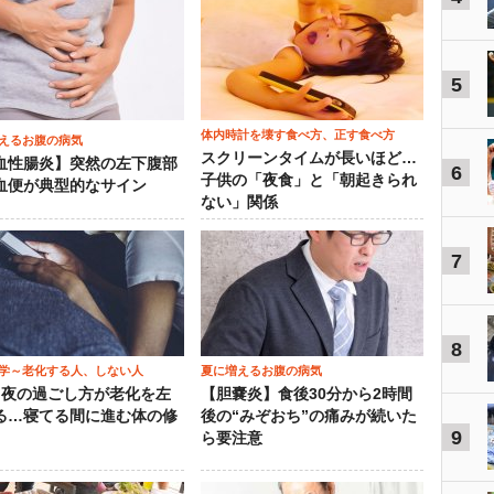
5
体内時計を壊す食べ方、正す食べ方
えるお腹の病気
スクリーンタイムが長いほど…
血性腸炎】突然の左下腹部
6
子供の「夜食」と「朝起きられ
血便が典型的なサイン
ない」関係
7
8
学～老化する人、しない人
夏に増えるお腹の病気
）夜の過ごし方が老化を左
【胆嚢炎】食後30分から2時間
る…寝てる間に進む体の修
後の“みぞおち”の痛みが続いた
9
ら要注意