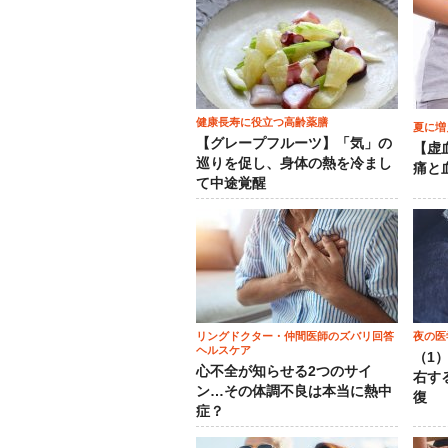
健康長寿に役立つ高齢薬膳
夏に増
【グレープフルーツ】「気」の
【虚
巡りを促し、身体の熱を冷まし
痛と
て中途覚醒
リングドクター・仲間医師のズバリ回答
夜の医
ヘルスケア
（1
心不全が知らせる2つのサイ
右す
ン…その体調不良は本当に熱中
復
症？