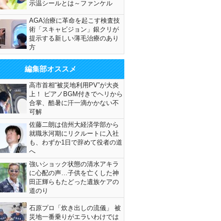
示温シールとは～ファンケル
AGA治療に革命を起こす検査技
術「スキャビジョン」銀クリが
提示する新しい薄毛治療のあり
方
編集部オススメ
高市首相“被災地利用PV”が大炎
上！ ピアノBGM付きでヘリから
合掌、酷暑に汗一滴かかない不
可解
佐藤二朗は信州大経済学部から
就職氷河期にリクルートに入社
も、わずか1日で辞めて役者の道
へ
強いショック状態の清水アキラ
に心配の声…子供を亡くした神
田正輝らもたどった遺族ケアの
道のり
石原プロ「炊き出しの流儀」 被
災地一番乗りがエラいわけでは