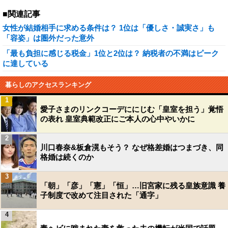
■関連記事
女性が結婚相手に求める条件は？ 1位は「優しさ・誠実さ」も
「容姿」は圏外だった意外
「最も負担に感じる税金」1位と2位は？ 納税者の不満はピーク
に達している
暮らしのアクセスランキング
1
愛子さまのリンクコーデににじむ「皇室を担う」覚悟
の表れ 皇室典範改正にご本人の心中やいかに
2
川口春奈&板倉滉もそう？ なぜ格差婚はつまづき、同
格婚は続くのか
3
「朝」「彦」「憲」「恒」…旧宮家に残る皇族意識 養
子制度で改めて注目された「通字」
4