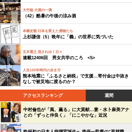
大竹聡 大酒の一滴
（42）酷暑の午後の涼み酒
本郷史観 日本を変えた傑物たち
上杉謙信（5）晩年に「義」の世界に気づいた
五木寛之 流されゆく日々
連載12406回 男女共学のころ <5>
人生100年時代の歩き方
熊本地震に「ふるさと納税」で支援…寄付金は中抜き
なしで被災地に渡るのか？
アクセスランキング
週間
1
中村倫也が「風、薫る」に大貢献…妻・水卜麻美アナ
との「ずっと仲良く」「にこやかな」近況
2
欧州初の日本人指揮官誕生へ 森保一監督の“再就職