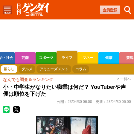
治・社会
芸能
スポーツ
ライフ
マネー
健康
競馬
ボートレース
競輪
オートレース
暮らし
グルメ
アミューズメント
コラム
> 一覧へ
なんでも調査＆ランキング
小・中学生がなりたい職業は何だ？ YouTuberや声
優は順位を下げた
公開：
23/04/30 06:00
更新：
23/04/30 06:00