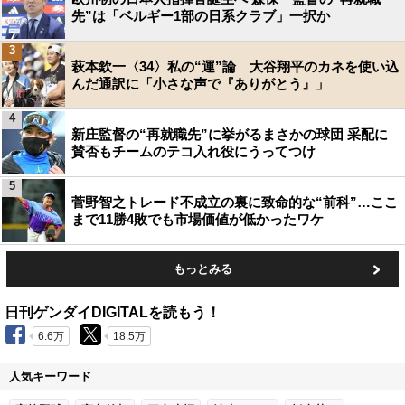
先”は「ベルギー1部の日系クラブ」一択か
3
萩本欽一〈34〉私の“運”論 大谷翔平のカネを使い込
んだ通訳に「小さな声で『ありがとう』」
4
新庄監督の“再就職先”に挙がるまさかの球団 采配に
賛否もチームのテコ入れ役にうってつけ
5
菅野智之トレード不成立の裏に致命的な“前科”…ここ
まで11勝4敗でも市場価値が低かったワケ
もっとみる
日刊ゲンダイDIGITALを読もう！
6.6万
18.5万
人気キーワード