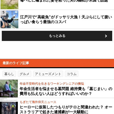
毒ヘビに噛まれた妻を救った夫の機転が米国で話題
5
江戸川で“高級魚”がドッサリ大漁！天ぷらにして腹い
っぱい食らう最強のコスパ
もっとみる
最新のライフ記事
暮らし
グルメ
アミューズメント
コラム
年金不安時代を生きるワーキングシニアの懊悩
年金生活者を悩ませる墓問題 維持費も「墓じまい」の
費用も払えない人はどうすればいいのか？
もぎたて海外仰天ニュース
ヒーローに仮装したつもりがテロと間違われた？ オー
ストラリアで起きた逮捕劇が一大騒動に