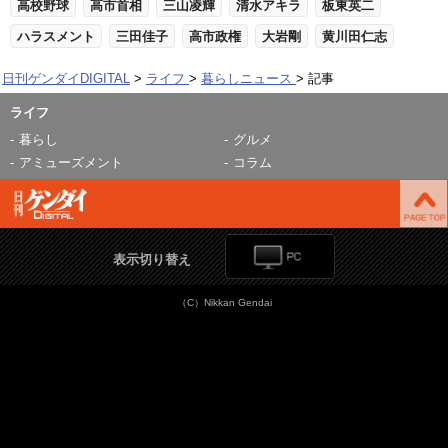
高校野球
高市首相
三山凌輝
清水アキラ
板東英二
ハラスメント
三田佳子
高市政権
大岩剛
黄川田仁志
日刊ゲンダイDIGITAL
ライフ
暮らしニュース
記事
ライフ
暮らし
グルメ
アミューズメント
コラム
表示切り替え
（C）Nikkan Gendai