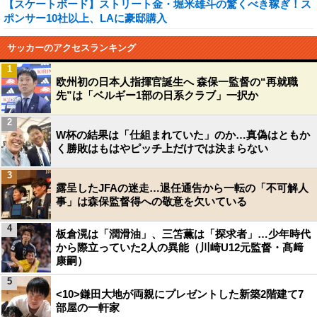
【スケートボード】ストリート金・堀米雄斗の驚くべき稼ぎ！ス
ポンサー10社以上、LAに豪邸購入
サッカーのアクセスランキング
1
欧州初の日本人指揮官誕生へ 森保一監督の“再就職
先”は「ベルギー1部の日系クラブ」一択か
2
W杯の結果は「仕組まれていた」のか…真偽はともか
く勝敗はもはやピッチ上だけでは決まらない
3
露呈したJFAの迷走…退任通告から一転の「不可解人
事」は森保監督得への敬意を欠いている
4
板倉滉は「潤滑油」、三笘薫は「探求者」…少年時代
から際立っていた2人の異能（川崎U12元監督・髙﨑
康嗣）
5
<10>鎌田大地が両親にプレゼントした新築2階建て7
部屋の一軒家