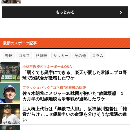
もっとみる
最新のスポーツ記事
野球
ゴルフ
格闘技
サッカー
その他
コラム
小林至教授のマネーボールQ&A
「弱くても黒字にできる」楽天が覆した常識…プロ野
球で冠試合が激増したワケ
フラッシュバック “ゴネ得”米挑戦の軌跡
佐々木朗希にメジャー30球団が抱いた“故障疑惑” １
カ月半の戦線離脱も争奪戦が過熱したワケ
巨人橋上代行は「無欲で大胆」、阪神藤川監督は「雑
音だらけ」…セ優勝争いの命運を分けそうな境遇の違
い