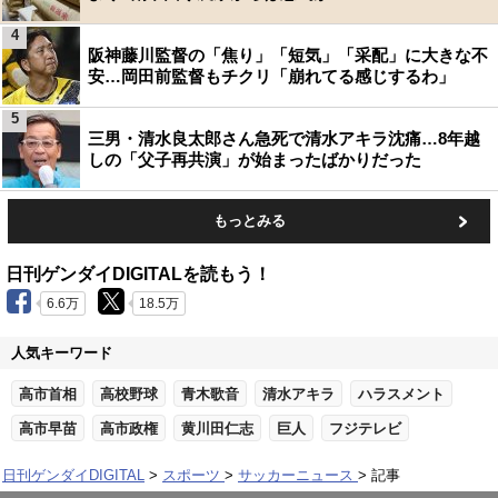
4
阪神藤川監督の「焦り」「短気」「采配」に大きな不
安…岡田前監督もチクリ「崩れてる感じするわ」
5
三男・清水良太郎さん急死で清水アキラ沈痛…8年越
しの「父子再共演」が始まったばかりだった
もっとみる
日刊ゲンダイDIGITALを読もう！
6.6万
18.5万
人気キーワード
高市首相
高校野球
青木歌音
清水アキラ
ハラスメント
高市早苗
高市政権
黄川田仁志
巨人
フジテレビ
日刊ゲンダイDIGITAL
スポーツ
サッカーニュース
記事