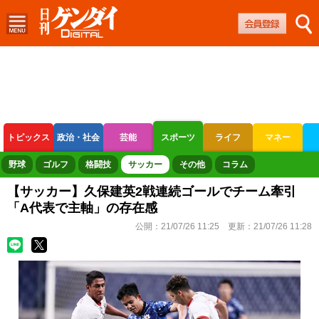
トピックス
政治・社会
芸能
スポーツ
ライフ
マネー
ボートレース
競輪
オートレース
野球
ゴルフ
格闘技
サッカー
その他
コラム
【サッカー】久保建英2戦連続ゴールでチーム牽引
「A代表で主軸」の存在感
公開：
21/07/26 11:25
更新：
21/07/26 11:28