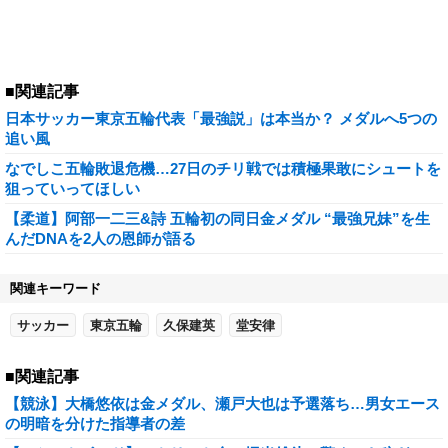
■関連記事
日本サッカー東京五輪代表「最強説」は本当か？ メダルへ5つの
追い風
なでしこ五輪敗退危機…27日のチリ戦では積極果敢にシュートを
狙っていってほしい
【柔道】阿部一二三&詩 五輪初の同日金メダル “最強兄妹”を生
んだDNAを2人の恩師が語る
関連キーワード
サッカー
東京五輪
久保建英
堂安律
■関連記事
【競泳】大橋悠依は金メダル、瀬戸大也は予選落ち…男女エース
の明暗を分けた指導者の差