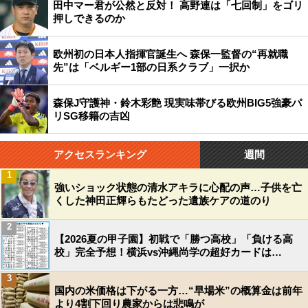
田中マー君が公然と反対！ 高野連は「七回制」をゴリ
押しできるのか
欧州初の日本人指揮官誕生へ 森保一監督の“再就職
先”は「ベルギー1部の日系クラブ」一択か
森保J守護神・鈴木彩艶 現実味帯びる欧州BIG5強豪パ
リSG移籍の吉凶
アクセスランキング
週間
1
強いショック状態の清水アキラに心配の声…子供を亡
くした神田正輝らもたどった遺族ケアの道のり
2
【2026夏の甲子園】初戦で「勝つ高校」「負ける高
校」完全予想！横浜vs沖縄尚学の超好カードは…
3
国内の米価格は下がる一方…“早場米”の概算金は前年
より4割下回り農家からは悲鳴が