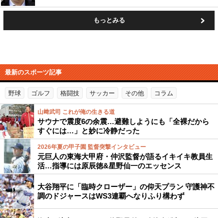
もっとみる
最新のスポーツ記事
野球
ゴルフ
格闘技
サッカー
その他
コラム
山﨑武司 これが俺の生きる道
サウナで震度6の余震…避難しようにも「全裸だから
すぐには…」と妙に冷静だった
2026年夏の甲子園 監督突撃インタビュー
元巨人の東海大甲府・仲沢監督が語るイキイキ教員生
活…指導には原辰徳&星野仙一のエッセンス
大谷翔平に「臨時クローザー」の仰天プラン 守護神不
調のドジャースはWS3連覇へなりふり構わず