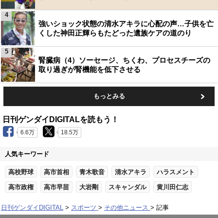
4
強いショック状態の清水アキラに心配の声…子供を亡
くした神田正輝らもたどった遺族ケアの道のり
5
腎臓病（4）ソーセージ、ちくわ、プロセスチーズの
取り過ぎが腎機能を低下させる
もっとみる
日刊ゲンダイDIGITALを読もう！
6.6万
18.5万
人気キーワード
高校野球
高市首相
青木歌音
清水アキラ
ハラスメント
高市政権
高市早苗
大岩剛
スキャンダル
黄川田仁志
日刊ゲンダイDIGITAL
スポーツ
その他ニュース
記事