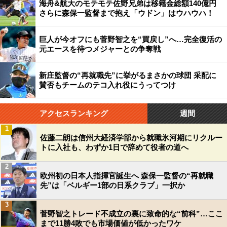
海舟&航大のモテモテ佐野兄弟は移籍金総額140億円
さらに森保一監督まで抱え「ウドン」はウハウハ！
巨人が今オフにも菅野智之を“買戻し”へ…完全復活の
元エースを待つメジャーとの争奪戦
新庄監督の“再就職先”に挙がるまさかの球団 采配に
賛否もチームのテコ入れ役にうってつけ
アクセスランキング
週間
1
佐藤二朗は信州大経済学部から就職氷河期にリクルー
トに入社も、わずか1日で辞めて役者の道へ
2
欧州初の日本人指揮官誕生へ 森保一監督の“再就職
先”は「ベルギー1部の日系クラブ」一択か
3
菅野智之トレード不成立の裏に致命的な“前科”…ここ
まで11勝4敗でも市場価値が低かったワケ