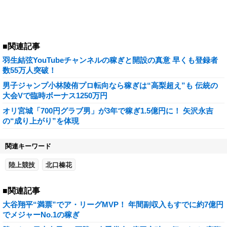
■関連記事
羽生結弦YouTubeチャンネルの稼ぎと開設の真意 早くも登録者
数55万人突破！
男子ジャンプ小林陵侑プロ転向なら稼ぎは“高梨超え”も 伝統の
大会Vで臨時ボーナス1250万円
オリ宮城「700円グラブ男」が3年で稼ぎ1.5億円に！ 矢沢永吉
の“成り上がり”を体現
関連キーワード
陸上競技
北口榛花
■関連記事
大谷翔平“満票”でア・リーグMVP！ 年間副収入もすでに約7億円
でメジャーNo.1の稼ぎ