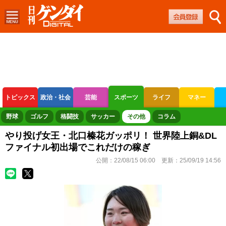
トピックス
政治・社会
芸能
スポーツ
ライフ
マネー
ボートレース
競輪
オートレース
野球
ゴルフ
格闘技
サッカー
その他
コラム
やり投げ女王・北口榛花ガッポリ！ 世界陸上銅&DL
ファイナル初出場でこれだけの稼ぎ
公開：
22/08/15 06:00
更新：
25/09/19 14:56