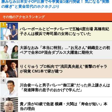
勝みなみ日本女子OP圧勝で今季賞金1億円突破！ 気になる“実際
の稼ぎ”と黄金世代のホクホクぶり
その他のアクセスランキング
1
バレーボールとビーチバレーで五輪4度出場 高橋有紀
子さんは横浜で寿司屋の女将になっていた
2
大坂なおみ「本当に特別」…“お兄さん”錦織圭との初
ペアで全米OP混合ダブルス大躍進に期待大
3
りくりゅう プロ転向で“浅田真央超え”衝撃のギャラ
が発覚 CM1本で家が建つ
4
川合俊一らと男子バレー“御三家”だった井上謙さんは
「発達障害の息子のおかげで学んだ」
5
貴ノ浪が43歳で急逝 横綱・大関は「寿命が短い」本
当の理由