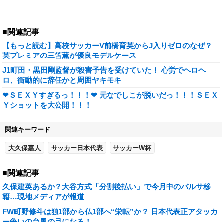
■関連記事
【もっと読む】高校サッカーV前橋育英からJ入りゼロのなぜ？
英プレミアの三笘薫が優良モデルケース
J1町田・黒田剛監督が殺害予告を受けていた！ 心労でヘロヘ
ロ、衝動的に辞任かと周囲ヤキモキ
❤ＳＥＸＹすぎるっ！！！❤ 元なでしこが脱いだっ！！！ＳＥＸ
Ｙショットを大公開！！！
関連キーワード
大久保嘉人
サッカー日本代表
サッカーW杯
■関連記事
久保建英あるか？大谷方式「分割後払い」で今月中のバルサ移
籍…現地メディアが報道
FW町野修斗は独1部から仏1部へ“栄転”か？ 日本代表正アタッカ
ー争いの台風の目になる！