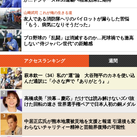
山﨑武司 これが俺の生きる道
友人である消防隊ヘリのパイロットが漏らした苦悩
「もう、病気になりそうだった」
プロ野球の「乱闘」は消滅するのか…死球禍でも激高
しない“侍ジャパン世代”の距離感
アクセスランキング
週間
1
萩本欽一〈34〉私の“運”論 大谷翔平のカネを使い込
んだ通訳に「小さな声で『ありがとう』」
2
高橋成美「渋幕→慶応」だけでは読み解けないズバ抜
けた回転の速さ 世界選手権ペアで日本人初の銅メダル
3
中居正広氏が熊本地震被災地を支援と報道 引退後も変
わらないチャリティー精神と芸能界復帰の可能性