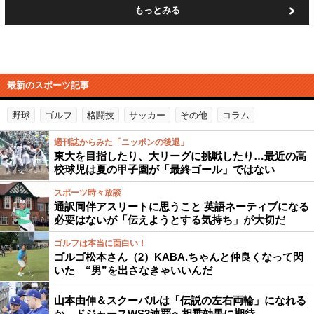
もっとみる
最新のスポーツ記事
野球
ゴルフ
格闘技
サッカー
その他
コラム
週刊誌からみた「ニッポンの後退」
東大を目指したり、大リーグに挑戦したり…最近の高
校球児は夏の甲子園が「最終ゴール」ではない
スポーツ時々放談
通訳同伴アスリートに思うこと 英語ネーティブになる
必要はないが「伝えようとする気持ち」が大切だ
ゴルフは本当に面白い！
ゴルゴ松本さん（2）KABA.ちゃんと仲良くなって閃
いた “男”を出さなきゃいいんだ
山本由伸＆スクーバルは「伝説の左右両輪」になれる
か…ドジャースWS3連覇へ相乗効果に期待