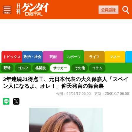
トピックス
政治・社会
芸能
スポーツ
ライフ
マネー
ボートレース
競輪
オートレース
野球
ゴルフ
格闘技
サッカー
その他
コラム
3年連続J1得点王、元日本代表の大久保嘉人「スペイ
ン人になるよ、オレ！」仰天発言の舞台裏
公開：
25/01/17 06:00
更新：
25/01/17 06:00