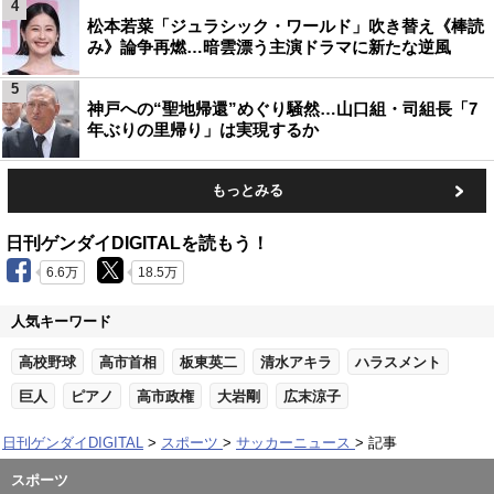
4
松本若菜「ジュラシック・ワールド」吹き替え《棒読
み》論争再燃…暗雲漂う主演ドラマに新たな逆風
5
神戸への“聖地帰還”めぐり騒然…山口組・司組長「7
年ぶりの里帰り」は実現するか
もっとみる
日刊ゲンダイDIGITALを読もう！
6.6万
18.5万
人気キーワード
高校野球
高市首相
板東英二
清水アキラ
ハラスメント
巨人
ピアノ
高市政権
大岩剛
広末涼子
日刊ゲンダイDIGITAL
スポーツ
サッカーニュース
記事
スポーツ