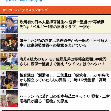
サッカーのアクセスランキング
1
欧州初の日本人指揮官誕生へ 森保一監督の“再就職
先”は「ベルギー1部の日系クラブ」一択か
2
露呈したJFAの迷走…退任通告から一転の「不可解人
事」は森保監督得への敬意を欠いている
3
海舟&航大のモテモテ佐野兄弟は移籍金総額140億円
さらに森保一監督まで抱え「ウドン」はウハウハ！
4
板倉滉は「潤滑油」、三笘薫は「探求者」…少年時代
から際立っていた2人の異能（川崎U12元監督・髙﨑
康嗣）
5
ハーランドは若き日の釜本邦茂にそっくり 盟友・二村
昭雄氏が語る「怪物」の原点