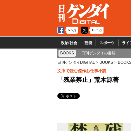
6.6万
18.5万
政治/社会
芸能
スポーツ
ライ
BOOKS
日刊ゲンダイの書籍
日刊ゲンダイDIGITAL
BOOKS
BOOK
文庫で読む傑作お仕事小説
「残業禁止」荒木源著