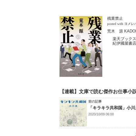
残業禁止
posted with
ヨメレ
荒木 源 KADOK
楽天ブック
紀伊國屋書
【連載】文庫で読む傑作お仕事小
前の記事
「キラキラ共和国」小川
2020/10/09 06:00