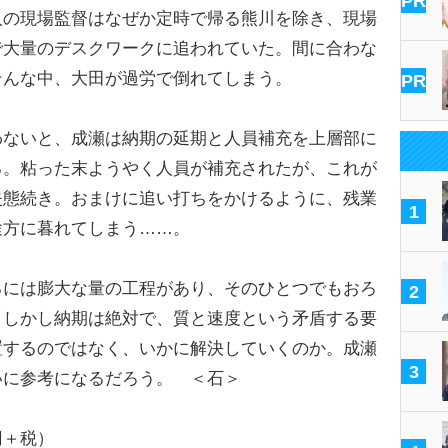
PR
の現場監督はなぜか定時で帰る熊川を除き、現場
で大量のデスクワークに追われていた。間に合わな
そんな中、大田が過労で倒れてしまう。
PR
ないと、成瀬は納期の延期と人員補充を上層部に
る。粘った末ようやく人員が補充されたが、これが
失態続き。おまけに追い打ちをかけるように、残業
1
途方に暮れてしまう……。
るには膨大な量の工程があり、そのひとつでもおろ
2
。しかし納期は絶対で、質と速度という矛盾する要
置するのではなく、いかに解決していくのか。成瀬
3
いに参考になるだろう。 ＜石＞
＋税）