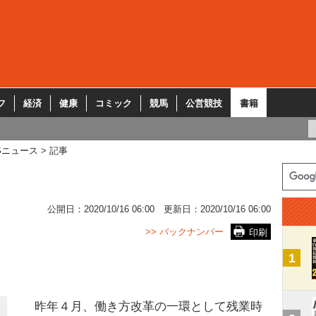
フ
経済
健康
コミック
競馬
公営競技
書籍
Sニュース
記事
公開日：
2020/10/16 06:00
更新日：
2020/10/16 06:00
>> バックナンバー
印刷
1
昨年４月、働き方改革の一環として残業時