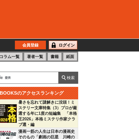
会員登録
ログイン
コラム一覧
著者一覧
書籍
紙面
BOOKSのアクセスランキング
暑さを忘れて謎解きに没頭！ミ
ステリー文庫特集（3）プロが厳
選する年に1度の短編集 「本格
王2026」本格ミステリ作家クラ
ブ選・編
漫画一筋の人生は日本の漫画史
そのもの「劇画の巨星 川崎の