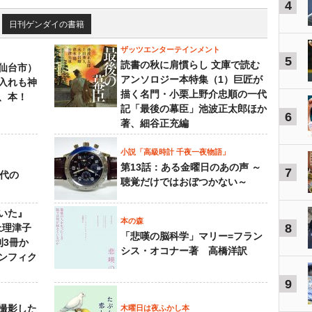
4
日刊ゲンダイの書籍
ザッツエンターテインメント
5
読書の秋に肩慣らし 文庫で読む
仙台市）
アンソロジー本特集（1）巨匠が
入れも神
描く名門・小栗上野介忠順の一代
、本！
記「最後の幕臣」池波正太郎ほか
6
著、細谷正充編
小説「高級時計 千夜一夜物語」
第13話：ある金曜日のあの声 ～
7
先代の
聴覚だけではおぼつかない～
いた』
本の森
8
上理津子
「悲嘆の脳科学」マリー=フラン
刊3冊か
シス・オコナー著 高橋洋訳
ンフィク
9
撮影した
木曜日は夜ふかし本