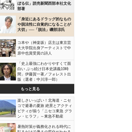
ぼる伝」読売新聞西部本社文化
部著
「身近にあるドラッグ的なもの
や脱法性に自覚的になることが
大切」──「脱法」磯部涼氏
コ本や（神楽坂）店主は東京芸
大大学院出身アーティストで中
原中也賞受賞の詩人
「史上最強にわかりやすくて面
白い ぶっ続け日本史講義10時
間」伊藤賀一著／フォレスト出
版（選者：中川淳一郎）
もっと見る
楽しさいっぱい！北海道・ニセ
コで避暑の夏旅 絶景とアクティ
ビティが揃う「ニセコ東急 グラ
ン・ヒラフ」～東急不動産
暑熱対策が義務化される時代に
貼るだけで暑さの変化がわかる