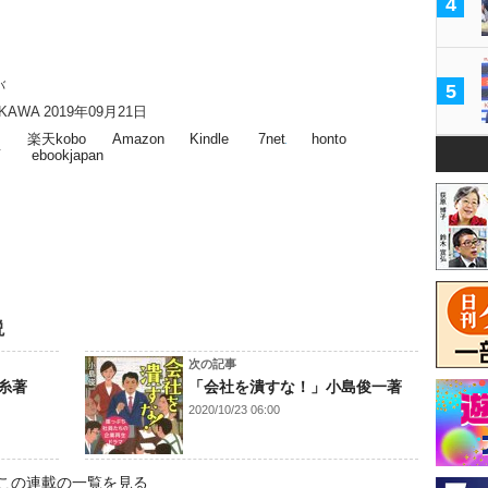
4
バ
5
AWA 2019年09月21日
ス
楽天kobo
Amazon
Kindle
7net
honto
店
ebookjapan
説
次の記事
糸著
「会社を潰すな！」小島俊一著
2020/10/23 06:00
この連載の一覧を見る