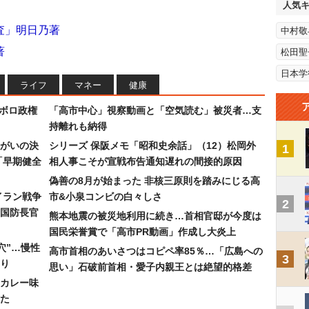
人気
査」明日乃著
中村敬
著
松田聖
日本学
ライフ
マネー
健康
なボロ政権
「高市中心」視察動画と「空気読む」被災者…支
持離れも納得
まがいの決
シリーズ 保阪メモ「昭和史余話」（12）松岡外
1
「早期健全
相人事こそが宣戦布告通知遅れの間接的原因
偽善の8月が始まった 非核三原則を踏みにじる高
イラン戦争
市&小泉コンビの白々しさ
2
国防長官
熊本地震の被災地利用に続き…首相官邸が今度は
国民栄誉賞で「高市PR動画」作成し大炎上
穴”…慢性
高市首相のあいさつはコピペ率85％…「広島への
3
り
思い」石破前首相・愛子内親王とは絶望的格差
カレー味
た