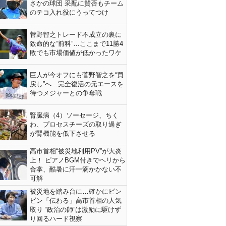
さかの球団 采配に賛否もチーム
のテコ入れ役にうってつけ
菅野智之トレード不成立の裏に
致命的な“前科”…ここまで11勝4
敗でも市場価値が低かったワケ
巨人が今オフにも菅野智之を“買
戻し”へ…完全復活の元エースを
待つメジャーとの争奪戦
腎臓病（4）ソーセージ、ちく
わ、プロセスチーズの取り過ぎ
が腎機能を低下させる
高市首相“被災地利用PV”が大炎
上！ ピアノBGM付きでヘリから
合掌、酷暑に汗一滴かかない不
可解
被災地を踏み台に…確かにビン
ビン「伝わる」高市首相の人気
取り “政治の師”は激励に駆けず
り回るハード視察