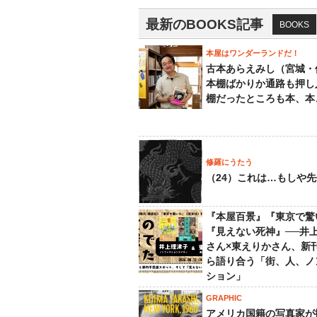
最新のBOOKS記事
BOOKS
本屋はワンダーランドだ！
古本あらえみし（宮城・
本棚ばかりか通路も押し
棚だったところも本、本
修羅にうたう
（24）これは…もしや
『本屋百景』『東京で驚
『見えない死神』──井
さん×東えりかさん、新
ら語り合う「街、人、ノ
ション」
GRAPHIC
アメリカ国籍の写真家が