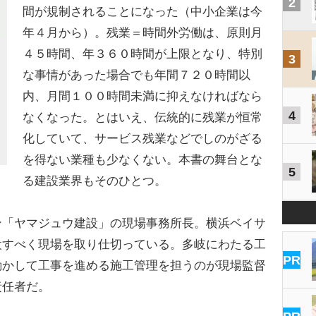
2
間が規制されることになった（中小企業は今
年４月から）。残業＝時間外労働は、原則月
４５時間、年３６０時間が上限となり、特別
3
な事情があった場合でも年間７２０時間以
内、月間１００時間未満に抑えなければなら
4
なくなった。とはいえ、伝統的に残業が恒常
化していて、サービス残業などでしのがざる
を得ない業種も少なくない。本書の舞台とな
5
る建設業界もそのひとつ。
ン「ヤマジュウ建設」の現場事務所長。横浜ベイサ
設すべく現場を取り仕切っている。多岐にわたる工
PR
動かして工事を進める施工管理を担うのが現場監督
責任者だ。