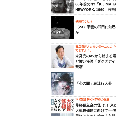
66年前のNY「KIJIMA TA
NEWYORK, 1960」杵
修羅にうたう
（23）甲斐の武田に知
か
書店員芸人カモシダせぶんの「
てますよ！」
未発売のAVから始まる
ど怖い怪談「ダクダデイ
䖸著
「心の闇」綾辻行人著
本で読み解くNEWSの深層
修繕積立金の怪（3）来
大規模修繕に向けて──