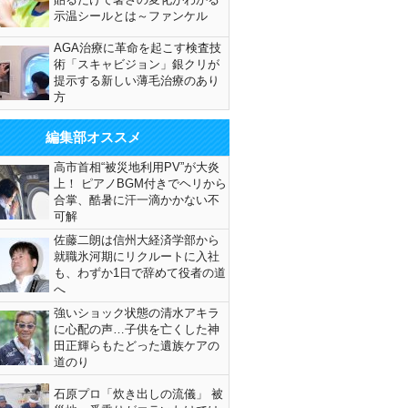
示温シールとは～ファンケル
AGA治療に革命を起こす検査技
術「スキャビジョン」銀クリが
提示する新しい薄毛治療のあり
方
編集部オススメ
高市首相“被災地利用PV”が大炎
上！ ピアノBGM付きでヘリから
合掌、酷暑に汗一滴かかない不
可解
佐藤二朗は信州大経済学部から
就職氷河期にリクルートに入社
も、わずか1日で辞めて役者の道
へ
強いショック状態の清水アキラ
に心配の声…子供を亡くした神
田正輝らもたどった遺族ケアの
道のり
石原プロ「炊き出しの流儀」 被