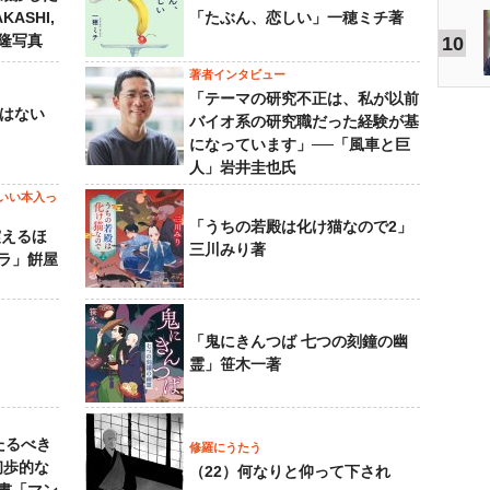
KASHI,
「たぶん、恋しい」一穂ミチ著
島隆写真
10
著者インタビュー
「テーマの研究不正は、私が以前
己はない
バイオ系の研究職だった経験が基
になっています」──「風車と巨
人」岩井圭也氏
いい本入っ
「うちの若殿は化け猫なので2」
震えるほ
三川みり著
ラ」餠屋
「鬼にきんつば 七つの刻鐘の幽
霊」笹木一著
たるべき
修羅にうたう
初歩的な
（22）何なりと仰って下され