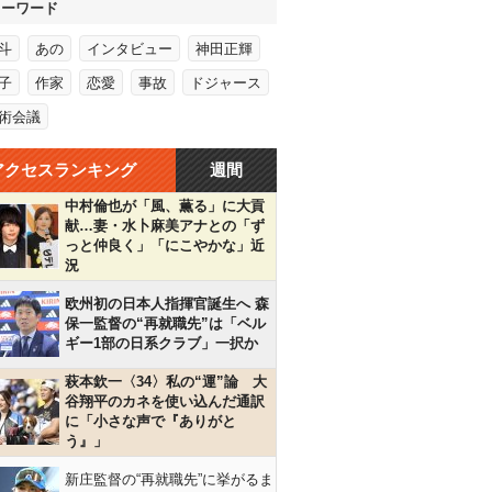
キーワード
斗
あの
インタビュー
神田正輝
子
作家
恋愛
事故
ドジャース
術会議
アクセスランキング
週間
中村倫也が「風、薫る」に大貢
献…妻・水卜麻美アナとの「ず
っと仲良く」「にこやかな」近
況
欧州初の日本人指揮官誕生へ 森
保一監督の“再就職先”は「ベル
ギー1部の日系クラブ」一択か
萩本欽一〈34〉私の“運”論 大
谷翔平のカネを使い込んだ通訳
に「小さな声で『ありがと
う』」
新庄監督の“再就職先”に挙がるま