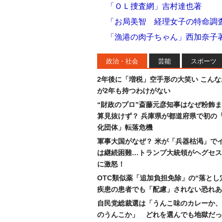
「ＯＬ捜査網」吉村達也著
「お局美智 経理女子の特命調
「漁港の肉子ちゃん」西加奈子
政治・社会
芸能
スポーツ
2年後に「増税」空手形の大笑い こん
が2年も持つわけがない
“財政のプロ”斎藤元彦知事はなぜ粉飾
算見抜けず？ 兵庫県が都道府県で初の
化団体」転落危機
軍事大国がなぜ？ 米が「兵器枯渇」で
は継続困難…トランプ大統領がヘグセス
に激怒！
OTC類似薬「追加負担免除」の“落とし
疾患の患者でも「配慮」されない恐れあ
自民党総裁選は「うんこ味のカレーか、
のうんこか」 どれを選んでも地獄だっ