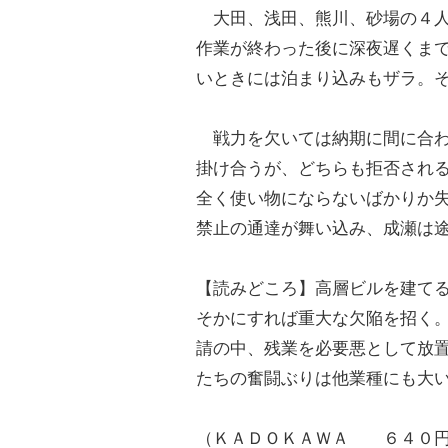
大田、浅田、熊川、砂場の４人
作業が終わった後に深夜遅くま
いときには泊まり込みもザラ。
戦力を欠いては納期に間に合わ
掛け合うが、どちらも拒否され
全く使い物にならないばかりか
禁止の通達が舞い込み、成瀬は
【読みどころ】高層ビルを建て
そかにすれば重大な欠陥を招く
請の中、残業を必要悪として放
たちの奮闘ぶりは他業種にも大
（ＫＡＤＯＫＡＷＡ ６４０円