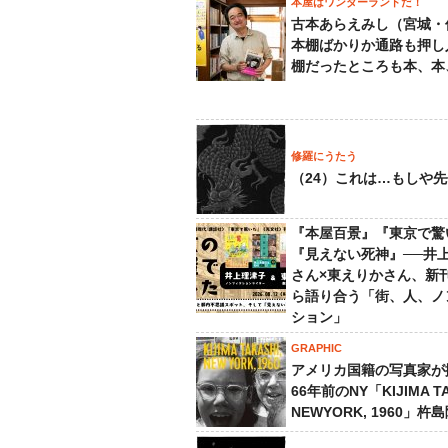
本屋はワンダーランドだ！
古本あらえみし（宮城・
本棚ばかりか通路も押し
棚だったところも本、本
修羅にうたう
（24）これは…もしや
『本屋百景』『東京で驚
『見えない死神』──井
さん×東えりかさん、新
ら語り合う「街、人、ノ
ション」
GRAPHIC
アメリカ国籍の写真家が
66年前のNY「KIJIMA TA
NEWYORK, 1960」杵