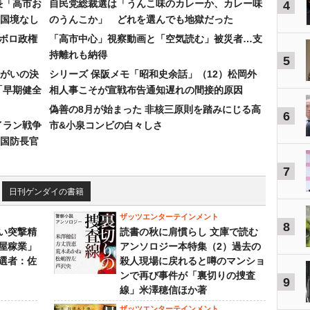
長「高市お
自民党総裁選は「うんこ味のカレーか、カレー味
4
国境なし
のうんこか」 どれを選んでも地獄だった
なボロ政権
「高市中心」視察動画と「空気読む」被災者…支
持離れも納得
5
まがいの決
シリーズ 保阪メモ「昭和史余話」（12）松岡外
「早期健全
相人事こそが宣戦布告通知遅れの間接的原因
偽善の8月が始まった 非核三原則を踏みにじる高
6
イラン戦争
市&小泉コンビの白々しさ
国防長官
7
日刊ゲンダイの書籍
ザッツエンターテインメント
8
い突撃精
読書の秋に肩慣らし 文庫で読む
屋稼業」
アンソロジー本特集（2）過去の
選者：佐
殺人現場に戻れると噂のマンショ
ンで再び事件が「裏切りの捜査
9
線」米澤穂信ほか著
ザッツエンターテインメント