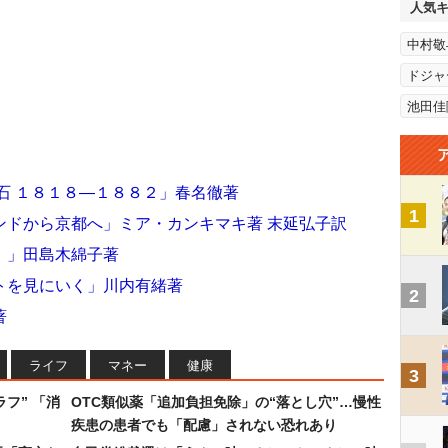
人気
中村敬
ドジャ
池田佳
石 １８１８―１８８２」春名徹著
1
ンドから京都へ」ミア・カンキマキ著 末延弘子訳
。」田島木綿子著
トを見にいく」川内有緒著
2
著
ライフ
マネー
健康
3
フ” 「消
OTC類似薬「追加負担免除」の“落とし穴”…慢性
疾患の患者でも「配慮」されない恐れあり