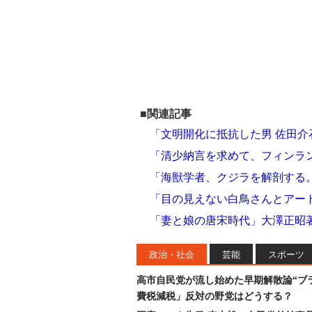
■関連記事
「文明開化に抵抗した男 佐田介
「清少納言を求めて、フィンラ
「海獣学者、クジラを解剖する
「目の見えない白鳥さんとアー
「妻と娘の唐宋時代」大澤正昭
政治・社会
芸能
スポーツ
高市自民党が流し始めた早期解散論“ブラ
費税減税」反対の野党はどうする？