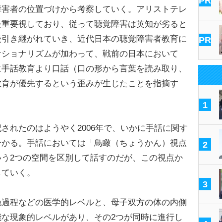
PR
害者の位置づけから考察していく。アリストテレ
最重要視しており、従って聴覚障害は英知が劣ると
後引き継がれていき、近代日本の聴覚障害者教育に
PR
ナショナリズムが加わって、戦前の日本において
に手話教育より口話（口の形から言葉を読み取り、
教育が優先するという歪みが生じたことを指摘す
1
れたのはようやく2006年で、いかに手話に関す
分かる。手話においては「鳥瞰（ちょうかん）視点
2
う2つの空間を区別して話すのだが、この視点か
していく。
3
過程などの医学的レベルと、母子双方の体の内側
な現象的レベルがあり、その2つが同時に進行し