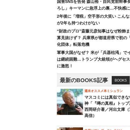
国害SNSを告発 森山裕・自民党前幹事
ろし」キーマンに急浮上の裏…不快感に
2年後に「増税」空手形の大笑い こん
が2年も持つわけがない
“財政のプロ”斎藤元彦知事はなぜ粉飾
算見抜けず？ 兵庫県が都道府県で初の
化団体」転落危機
軍事大国がなぜ？ 米が「兵器枯渇」で
は継続困難…トランプ大統領がヘグセス
に激怒！
最新のBOOKS記事
BOOKS
週末オススメ本ミシュラン
マスコミには真似できな
神「『噂の真相』トップ
西岡研介著／河出文庫（
高信）