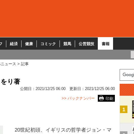
フ
経済
健康
コミック
競馬
公営競技
書籍
Sニュース
記事
さをり著
公開日：
2021/12/25 06:00
更新日：
2021/12/25 06:00
>> バックナンバー
印刷
1
20世紀初頭、イギリスの哲学者ジョン・マ