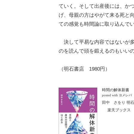
ていく。そして出産後には、か
げ、母親の方はやがて来る死と
ての感覚も時間論に取り込んで
決して平易な内容ではないが多
のを読んで頭を鍛えるのもいい
（明石書店 1980円）
時間の解体新書
posted with
ヨメレバ
田中 さをり 明石書
楽天ブックス