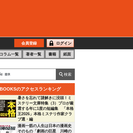
会員登録
ログイン
コラム一覧
著者一覧
書籍
紙面
BOOKSのアクセスランキング
暑さを忘れて謎解きに没頭！ミ
ステリー文庫特集（3）プロが厳
選する年に1度の短編集 「本格
王2026」本格ミステリ作家クラ
ブ選・編
漫画一筋の人生は日本の漫画史
そのもの「劇画の巨星 川崎の