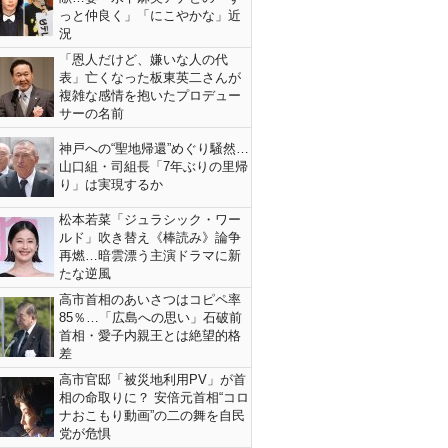
っと仲良く」「にこやかな」近
況
「恩人だけど、嫌いな人の代
表」亡くなった板東英二さんが
複雑な感情を抱いたプロデュー
サーの名前
神戸への“聖地帰還”めぐり騒然…
山口組・司組長「7年ぶりの里帰
り」は実現するか
松本若菜「ジュラシック・ワー
ルド」吹き替え《棒読み》論争
再燃…暗雲漂う主演ドラマに新
たな逆風
高市首相のあいさつはコピペ率
85％…「広島への思い」石破前
首相・愛子内親王とは絶望的格
差
高市官邸「被災地利用PV」が首
相の命取りに？ 安倍元首相“コロ
ナおこもり動画”の二の舞を自民
党が危惧