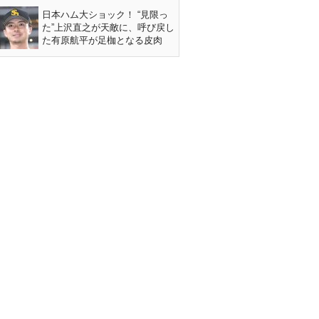
日本ハム大ショック！ “見限っ
た”上沢直之が天敵に、呼び戻し
た有原航平が足枷となる皮肉