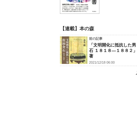
【連載】本の森
前の記事
「文明開化に抵抗した男
石 １８１８―１８８２
著
2021/12/18 06:00