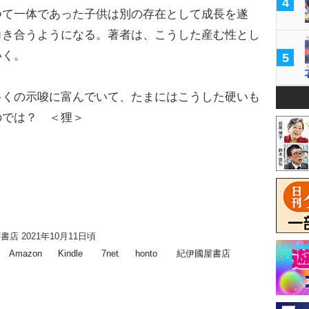
4
つて一体であった子供は別の存在として成長を遂
向き合うようになる。著者は、こうした産む性とし
いく。
5
くの示唆に富んでいて、たまにはこうした硬いも
のでは？ ＜狸＞
店 2021年10月11日頃
Amazon
Kindle
7net
honto
紀伊國屋書店