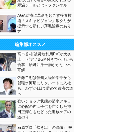
示温シールとは～ファンケル
AGA治療に革命を起こす検査技
術「スキャビジョン」銀クリが
提示する新しい薄毛治療のあり
方
編集部オススメ
高市首相“被災地利用PV”が大炎
上！ ピアノBGM付きでヘリから
合掌、酷暑に汗一滴かかない不
可解
佐藤二朗は信州大経済学部から
就職氷河期にリクルートに入社
も、わずか1日で辞めて役者の道
へ
強いショック状態の清水アキラ
に心配の声…子供を亡くした神
田正輝らもたどった遺族ケアの
道のり
石原プロ「炊き出しの流儀」 被