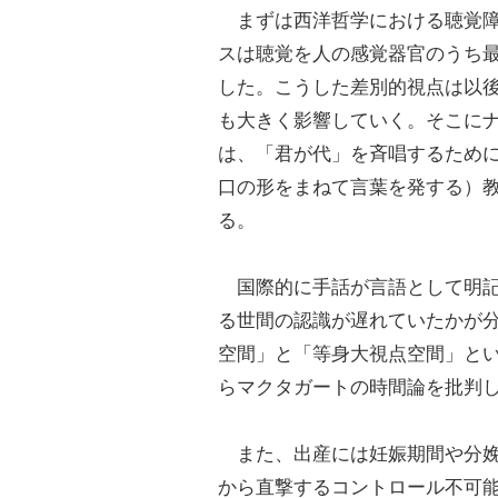
まずは西洋哲学における聴覚障
スは聴覚を人の感覚器官のうち
した。こうした差別的視点は以
も大きく影響していく。そこに
は、「君が代」を斉唱するため
口の形をまねて言葉を発する）
る。
国際的に手話が言語として明記さ
る世間の認識が遅れていたかが
空間」と「等身大視点空間」とい
らマクタガートの時間論を批判
また、出産には妊娠期間や分娩
から直撃するコントロール不可能