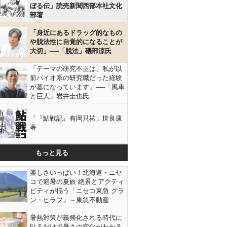
ぼる伝」読売新聞西部本社文化
部著
「身近にあるドラッグ的なもの
や脱法性に自覚的になることが
大切」──「脱法」磯部涼氏
「テーマの研究不正は、私が以
前バイオ系の研究職だった経験
が基になっています」──「風車
と巨人」岩井圭也氏
「『鮎戦記』有岡只祐」世良康
著
もっと見る
楽しさいっぱい！北海道・ニセ
コで避暑の夏旅 絶景とアクティ
ビティが揃う「ニセコ東急 グラ
ン・ヒラフ」～東急不動産
暑熱対策が義務化される時代に
貼るだけで暑さの変化がわかる