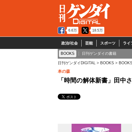
6.6万
18.5万
政治/社会
芸能
スポーツ
ライ
BOOKS
日刊ゲンダイの書籍
日刊ゲンダイDIGITAL
BOOKS
BOOK
本の森
「時間の解体新書」田中