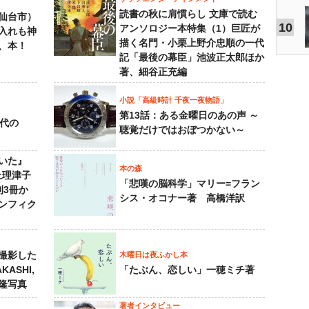
読書の秋に肩慣らし 文庫で読む
仙台市）
10
アンソロジー本特集（1）巨匠が
入れも神
描く名門・小栗上野介忠順の一代
、本！
記「最後の幕臣」池波正太郎ほか
著、細谷正充編
小説「高級時計 千夜一夜物語」
第13話：ある金曜日のあの声 ～
先代の
聴覚だけではおぼつかない～
いた』
本の森
上理津子
「悲嘆の脳科学」マリー=フラン
刊3冊か
シス・オコナー著 高橋洋訳
ンフィク
撮影した
木曜日は夜ふかし本
KASHI,
「たぶん、恋しい」一穂ミチ著
島隆写真
著者インタビュー