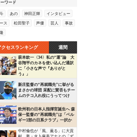
キーワード
斗
あの
神田正輝
インタビュー
ース
松田聖子
声優
芸人
事故
隆
アクセスランキング
週間
萩本欽一〈34〉私の“運”論 大
谷翔平のカネを使い込んだ通訳
に「小さな声で『ありがと
う』」
新庄監督の“再就職先”に挙がる
まさかの球団 采配に賛否もチー
ムのテコ入れ役にうってつけ
欧州初の日本人指揮官誕生へ 森
保一監督の“再就職先”は「ベル
ギー1部の日系クラブ」一択か
中村倫也が「風、薫る」に大貢
献…妻・水卜麻美アナとの「ず