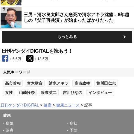
5
三男・清水良太郎さん急死で清水アキラ沈痛…8年越
しの「父子再共演」が始まったばかりだった
もっとみる
日刊ゲンダイDIGITALを読もう！
6.6万
18.5万
人気キーワード
高市首相
青木歌音
清水アキラ
高市政権
黄川田仁志
女性
山崎怜奈
板東英二
吉川ひなの
インタビュー
日刊ゲンダイDIGITAL
健康
健康ニュース
記事
健康
病気
症状
治療
予防