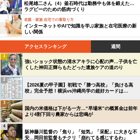
松尾雄二さん（4）釜石時代は勤務中も体を鍛えた…
ラグビーのための筋肉づくり
老親・家族 在宅での看取り方
インターネットやAIで知識を学ぶ家族と在宅医療の新
しい関係
アクセスランキング
週間
1
強いショック状態の清水アキラに心配の声…子供を亡
くした神田正輝らもたどった遺族ケアの道のり
2
【2026夏の甲子園】初戦で「勝つ高校」「負ける高
校」完全予想！横浜vs沖縄尚学の超好カードは…
3
国内の米価格は下がる一方…“早場米”の概算金は前年
より4割下回り農家からは悲鳴が
4
阪神藤川監督の「焦り」「短気」「采配」に大きな不
安…岡田前監督もチクリ「崩れてる感じするわ」