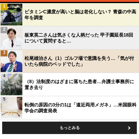
1
ビタミンC濃度が高いと脳は老化しない？ 青森の中高
年を調査
2
板東英二さんは気さくな人柄だった 甲子園延長18回
について質問すると…
3
松尾雄治さん（1）ゴルフ場で意識を失う…「気が付
いたら病院のベッドでした」
4
（8）法制度のはざまに落ちた患者…弁護士事務所に
置き去り
5
転倒の原因の3分の1は「遠近両用メガネ」…米国眼科
学会の調査発表
もっとみる