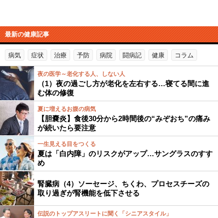
最新の健康記事
病気
症状
治療
予防
病院
闘病記
健康
コラム
夜の医学～老化する人、しない人
（1）夜の過ごし方が老化を左右する…寝てる間に進
む体の修復
夏に増えるお腹の病気
【胆嚢炎】食後30分から2時間後の“みぞおち”の痛み
が続いたら要注意
一生見える目をつくる
夏は「白内障」のリスクがアップ…サングラスのすす
め
腎臓病（4）ソーセージ、ちくわ、プロセスチーズの
取り過ぎが腎機能を低下させる
伝説のトップアスリートに聞く「シニアスタイル」