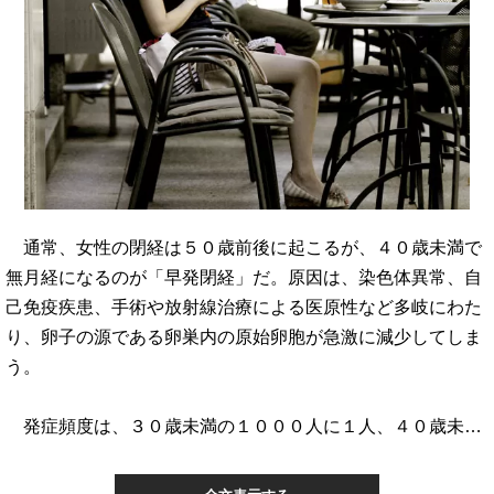
通常、女性の閉経は５０歳前後に起こるが、４０歳未満で
無月経になるのが「早発閉経」だ。原因は、染色体異常、自
己免疫疾患、手術や放射線治療による医原性など多岐にわた
り、卵子の源である卵巣内の原始卵胞が急激に減少してしま
う。
発症頻度は、３０歳未満の１０００人に１人、４０歳未…