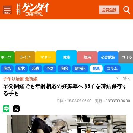
スポーツ
ライフ
マネー
健康
競馬
公営競技
コミッ
ボートレース
競輪
オートレース
病気
症状
治療
予防
病院
闘病記
健康
コラム
> 一覧へ
子作り治療 最前線
早発閉経でも年齢相応の妊娠率へ 卵子を凍結保存す
る手も
公開：
18/08/09 06:00
更新：
18/08/09 06:00