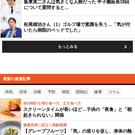
板東英二さんは気さくな人柄だった 甲子園延長18回
について質問すると…
5
松尾雄治さん（1）ゴルフ場で意識を失う…「気が付
いたら病院のベッドでした」
もっとみる
最新の健康記事
病気
症状
治療
予防
病院
闘病記
健康
コラム
体内時計を壊す食べ方、正す食べ方
スクリーンタイムが長いほど…子供の「夜食」と「朝
起きられない」関係
健康長寿に役立つ高齢薬膳
【グレープフルーツ】「気」の巡りを促し、身体の熱