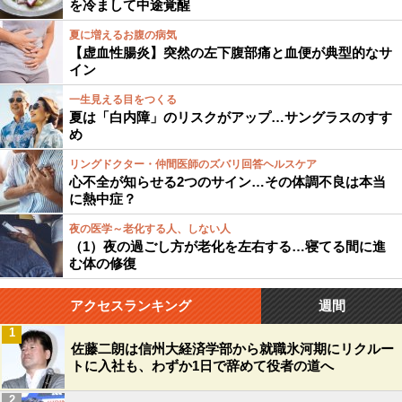
を冷まして中途覚醒
夏に増えるお腹の病気
【虚血性腸炎】突然の左下腹部痛と血便が典型的なサ
イン
一生見える目をつくる
夏は「白内障」のリスクがアップ…サングラスのすす
め
リングドクター・仲間医師のズバリ回答ヘルスケア
心不全が知らせる2つのサイン…その体調不良は本当
に熱中症？
夜の医学～老化する人、しない人
（1）夜の過ごし方が老化を左右する…寝てる間に進
む体の修復
アクセスランキング
週間
1
佐藤二朗は信州大経済学部から就職氷河期にリクルー
トに入社も、わずか1日で辞めて役者の道へ
2