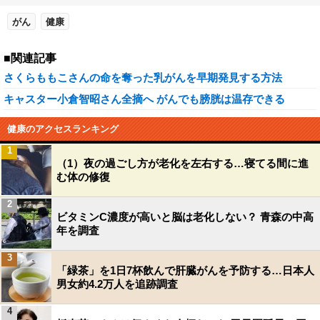
がん
健康
■関連記事
さくらももこさんの命を奪った乳がんを早期発見する方法
キャスター小倉智昭さん全摘へ がんでも膀胱は温存できる
健康のアクセスランキング
1
（1）夜の過ごし方が老化を左右する…寝てる間に進
む体の修復
2
ビタミンC濃度が高いと脳は老化しない？ 青森の中高
年を調査
3
「緑茶」を1日7杯飲んで肝臓がんを予防する…日本人
男女約4.2万人を追跡調査
4