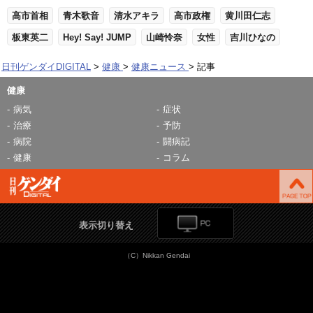
高市首相
青木歌音
清水アキラ
高市政権
黄川田仁志
板東英二
Hey! Say! JUMP
山崎怜奈
女性
吉川ひなの
日刊ゲンダイDIGITAL
健康
健康ニュース
記事
健康
病気
症状
治療
予防
病院
闘病記
健康
コラム
表示切り替え
（C）Nikkan Gendai