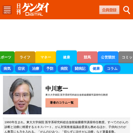
スポーツ
ライフ
マネー
健康
競馬
公営競技
コミッ
ボートレース
競輪
オートレース
病気
症状
治療
予防
病院
闘病記
健康
コラム
中川恵一
東大大学病院 医学系研究科総合放射線腫瘍学講座特任教授
著者のコラム一覧
1960年生まれ。東大大学病院 医学系研究科総合放射線腫瘍学講座特任教授。すべてのがんの
診断と治療に精通するエキスパート。がん対策推進協議会委員も務めるほか、子供向けのが
ん教育にも力を入れる。「がんのひみつ」「切らずに治すがん治療」など著書多数。