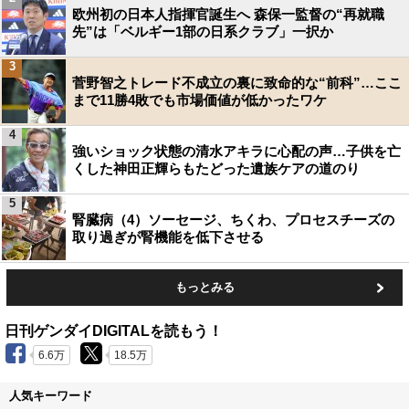
欧州初の日本人指揮官誕生へ 森保一監督の“再就職
先”は「ベルギー1部の日系クラブ」一択か
3
菅野智之トレード不成立の裏に致命的な“前科”…ここ
まで11勝4敗でも市場価値が低かったワケ
4
強いショック状態の清水アキラに心配の声…子供を亡
くした神田正輝らもたどった遺族ケアの道のり
5
腎臓病（4）ソーセージ、ちくわ、プロセスチーズの
取り過ぎが腎機能を低下させる
もっとみる
日刊ゲンダイDIGITALを読もう！
6.6万
18.5万
人気キーワード