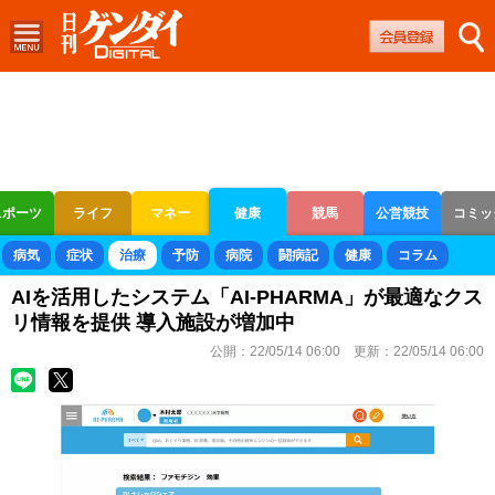
スポーツ
ライフ
マネー
健康
競馬
公営競技
コミッ
ボートレース
競輪
オートレース
病気
症状
治療
予防
病院
闘病記
健康
コラム
AIを活用したシステム「AI-PHARMA」が最適なクス
リ情報を提供 導入施設が増加中
公開：
22/05/14 06:00
更新：
22/05/14 06:00