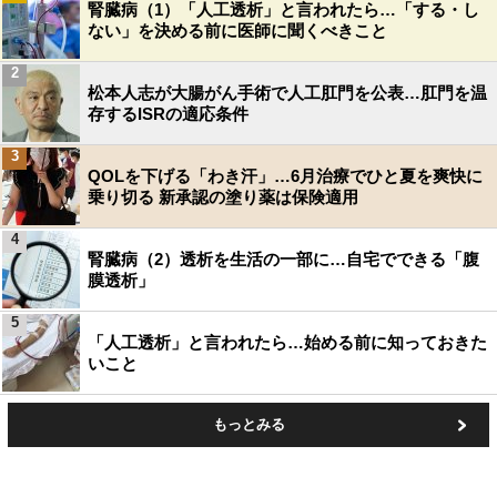
腎臓病（1）「人工透析」と言われたら…「する・し
ない」を決める前に医師に聞くべきこと
2
松本人志が大腸がん手術で人工肛門を公表…肛門を温
存するISRの適応条件
3
QOLを下げる「わき汗」…6月治療でひと夏を爽快に
乗り切る 新承認の塗り薬は保険適用
4
腎臓病（2）透析を生活の一部に…自宅でできる「腹
膜透析」
5
「人工透析」と言われたら…始める前に知っておきた
いこと
もっとみる