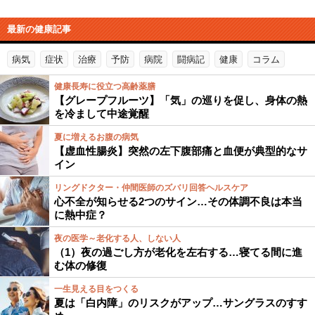
最新の健康記事
病気
症状
治療
予防
病院
闘病記
健康
コラム
健康長寿に役立つ高齢薬膳
【グレープフルーツ】「気」の巡りを促し、身体の熱
を冷まして中途覚醒
夏に増えるお腹の病気
【虚血性腸炎】突然の左下腹部痛と血便が典型的なサ
イン
リングドクター・仲間医師のズバリ回答ヘルスケア
心不全が知らせる2つのサイン…その体調不良は本当
に熱中症？
夜の医学～老化する人、しない人
（1）夜の過ごし方が老化を左右する…寝てる間に進
む体の修復
一生見える目をつくる
夏は「白内障」のリスクがアップ…サングラスのすす