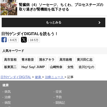
5
腎臓病（4）ソーセージ、ちくわ、プロセスチーズの
取り過ぎが腎機能を低下させる
もっとみる
日刊ゲンダイDIGITALを読もう！
6.6万
18.5万
人気キーワード
高市首相
青木歌音
清水アキラ
高市政権
黄川田仁志
板東英二
Hey! Say! JUMP
山崎怜奈
女性
吉川ひなの
日刊ゲンダイDIGITAL
健康
治療ニュース
記事
健康
病気
症状
治療
予防
病院
闘病記