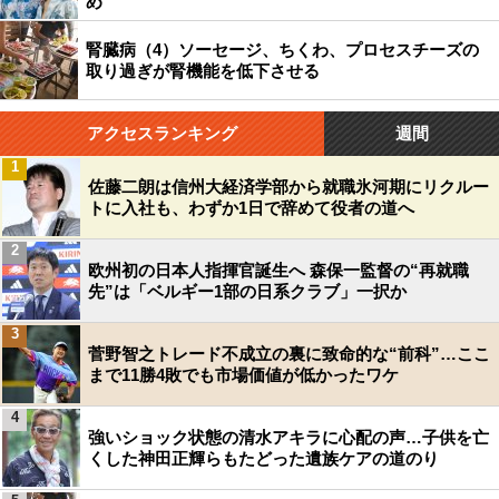
め
腎臓病（4）ソーセージ、ちくわ、プロセスチーズの
取り過ぎが腎機能を低下させる
アクセスランキング
週間
1
佐藤二朗は信州大経済学部から就職氷河期にリクルー
トに入社も、わずか1日で辞めて役者の道へ
2
欧州初の日本人指揮官誕生へ 森保一監督の“再就職
先”は「ベルギー1部の日系クラブ」一択か
3
菅野智之トレード不成立の裏に致命的な“前科”…ここ
まで11勝4敗でも市場価値が低かったワケ
4
強いショック状態の清水アキラに心配の声…子供を亡
くした神田正輝らもたどった遺族ケアの道のり