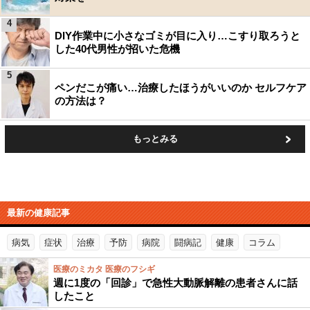
4
DIY作業中に小さなゴミが目に入り…こすり取ろうと
した40代男性が招いた危機
5
ペンだこが痛い…治療したほうがいいのか セルフケア
の方法は？
もっとみる
最新の健康記事
病気
症状
治療
予防
病院
闘病記
健康
コラム
医療のミカタ 医療のフシギ
週に1度の「回診」で急性大動脈解離の患者さんに話
したこと