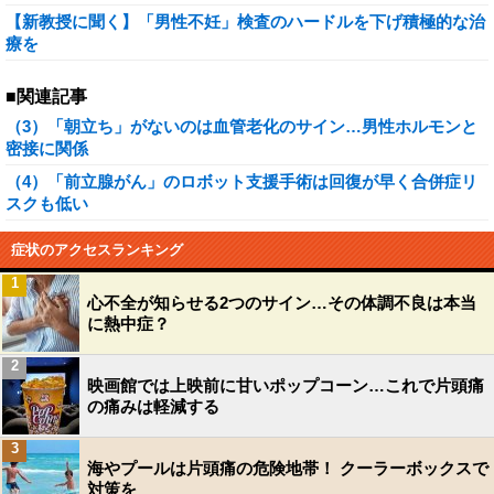
【新教授に聞く】「男性不妊」検査のハードルを下げ積極的な治
療を
■関連記事
（3）「朝立ち」がないのは血管老化のサイン…男性ホルモンと
密接に関係
（4）「前立腺がん」のロボット支援手術は回復が早く合併症リ
スクも低い
症状のアクセスランキング
1
心不全が知らせる2つのサイン…その体調不良は本当
に熱中症？
2
映画館では上映前に甘いポップコーン…これで片頭痛
の痛みは軽減する
3
海やプールは片頭痛の危険地帯！ クーラーボックスで
対策を