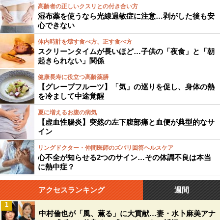
高齢者の正しいクスリとの付き合い方
湿布薬を使うなら光線過敏症に注意…剥がした後も安
心できない
体内時計を壊す食べ方、正す食べ方
スクリーンタイムが長いほど…子供の「夜食」と「朝
起きられない」関係
健康長寿に役立つ高齢薬膳
【グレープフルーツ】「気」の巡りを促し、身体の熱
を冷まして中途覚醒
夏に増えるお腹の病気
【虚血性腸炎】突然の左下腹部痛と血便が典型的なサ
イン
リングドクター・仲間医師のズバリ回答ヘルスケア
心不全が知らせる2つのサイン…その体調不良は本当
に熱中症？
アクセスランキング
週間
1
中村倫也が「風、薫る」に大貢献…妻・水卜麻美アナ