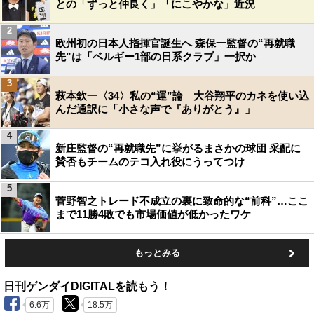
との「ずっと仲良く」「にこやかな」近況
2
欧州初の日本人指揮官誕生へ 森保一監督の“再就職
先”は「ベルギー1部の日系クラブ」一択か
3
萩本欽一〈34〉私の“運”論 大谷翔平のカネを使い込
んだ通訳に「小さな声で『ありがとう』」
4
新庄監督の“再就職先”に挙がるまさかの球団 采配に
賛否もチームのテコ入れ役にうってつけ
5
菅野智之トレード不成立の裏に致命的な“前科”…ここ
まで11勝4敗でも市場価値が低かったワケ
もっとみる
日刊ゲンダイDIGITALを読もう！
6.6万
18.5万