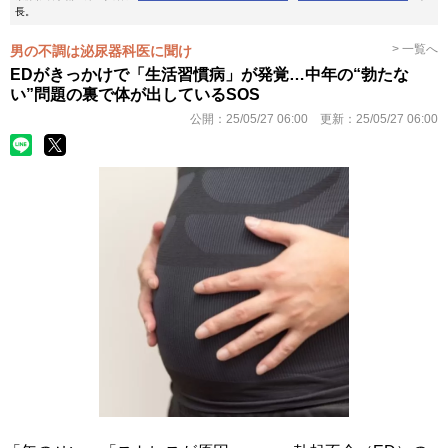
長。
> 一覧へ
男の不調は泌尿器科医に聞け
EDがきっかけで「生活習慣病」が発覚…中年の“勃たな
い”問題の裏で体が出しているSOS
公開：
25/05/27 06:00
更新：
25/05/27 06:00