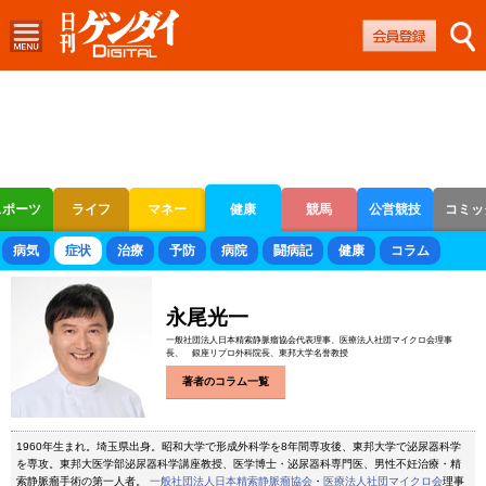
スポーツ
ライフ
マネー
健康
競馬
公営競技
コミッ
ボートレース
競輪
オートレース
病気
症状
治療
予防
病院
闘病記
健康
コラム
永尾光一
一般社団法人日本精索静脈瘤協会代表理事、医療法人社団マイクロ会理事
長、 銀座リプロ外科院長、東邦大学名誉教授
著者のコラム一覧
1960年生まれ。埼玉県出身。昭和大学で形成外科学を8年間専攻後、東邦大学で泌尿器科学
を専攻。東邦大医学部泌尿器科学講座教授、医学博士・泌尿器科専門医、男性不妊治療・精
索静脈瘤手術の第一人者。
一般社団法人日本精索静脈瘤協会
・
医療法人社団マイクロ会
理事