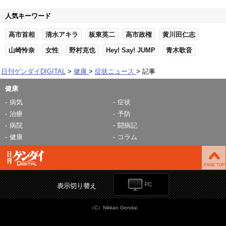
人気キーワード
高市首相
清水アキラ
板東英二
高市政権
黄川田仁志
山崎怜奈
女性
野村克也
Hey! Say! JUMP
青木歌音
日刊ゲンダイDIGITAL
健康
症状ニュース
記事
健康
病気
症状
治療
予防
病院
闘病記
健康
コラム
表示切り替え
（C）Nikkan Gendai