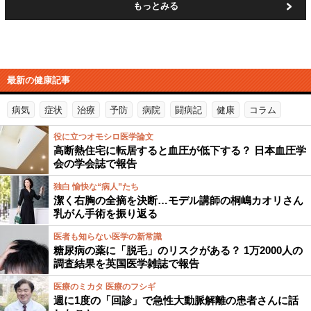
もっとみる
最新の健康記事
病気
症状
治療
予防
病院
闘病記
健康
コラム
役に立つオモシロ医学論文
高断熱住宅に転居すると血圧が低下する？ 日本血圧学
会の学会誌で報告
独白 愉快な“病人”たち
潔く右胸の全摘を決断…モデル講師の桐嶋カオリさん
乳がん手術を振り返る
医者も知らない医学の新常識
糖尿病の薬に「脱毛」のリスクがある？ 1万2000人の
調査結果を英国医学雑誌で報告
医療のミカタ 医療のフシギ
週に1度の「回診」で急性大動脈解離の患者さんに話