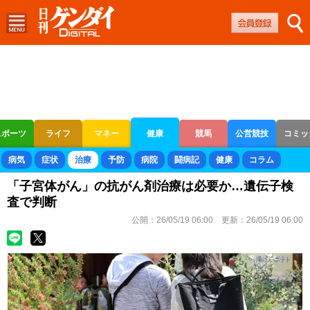
スポーツ
ライフ
マネー
健康
競馬
公営競技
コミッ
ボートレース
競輪
オートレース
病気
症状
治療
予防
病院
闘病記
健康
コラム
「子宮体がん」の抗がん剤治療は必要か…遺伝子検
査で判断
公開：
26/05/19 06:00
更新：
26/05/19 06:00