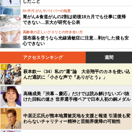
したこと
Dr.中川 がんサバイバーの知恵
胃がん&食道がんの2割は術後18カ月でも仕事に復帰
できない…京大が研究を公表
高齢者の正しいクスリとの付き合い方
湿布薬を使うなら光線過敏症に注意…剥がした後も安
心できない
アクセスランキング
週間
1
萩本欽一〈34〉私の“運”論 大谷翔平のカネを使い込
んだ通訳に「小さな声で『ありがとう』」
2
高橋成美「渋幕→慶応」だけでは読み解けないズバ抜
けた回転の速さ 世界選手権ペアで日本人初の銅メダル
3
中居正広氏が熊本地震被災地を支援と報道 引退後も変
わらないチャリティー精神と芸能界復帰の可能性