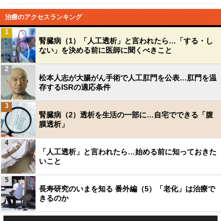
治療のアクセスランキング
1
腎臓病（1）「人工透析」と言われたら…「する・し
ない」を決める前に医師に聞くべきこと
2
松本人志が大腸がん手術で人工肛門を公表…肛門を温
存するISRの適応条件
3
腎臓病（2）透析を生活の一部に…自宅でできる「腹
膜透析」
4
「人工透析」と言われたら…始める前に知っておきた
いこと
5
長寿研究のいまを知る 番外編（5）「老化」は治療で
きるのか