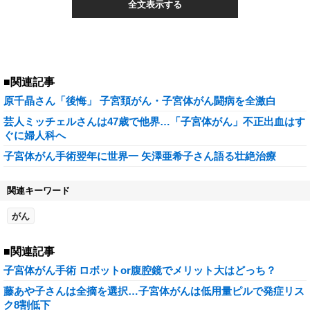
全文表示する
■関連記事
原千晶さん「後悔」 子宮頚がん・子宮体がん闘病を全激白
芸人ミッチェルさんは47歳で他界…「子宮体がん」不正出血はす
ぐに婦人科へ
子宮体がん手術翌年に世界一 矢澤亜希子さん語る壮絶治療
関連キーワード
がん
■関連記事
子宮体がん手術 ロボットor腹腔鏡でメリット大はどっち？
藤あや子さんは全摘を選択…子宮体がんは低用量ピルで発症リス
ク8割低下