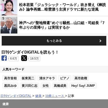
4
松本若菜「ジュラシック・ワールド」吹き替え《棒読
み》論争再燃…暗雲漂う主演ドラマに新たな逆風
5
神戸への“聖地帰還”めぐり騒然…山口組・司組長「7
年ぶりの里帰り」は実現するか
もっとみる
日刊ゲンダイDIGITALを読もう！
6.6万
18.5万
人気キーワード
高市首相
板東英二
清水アキラ
ピアノ
高市政権
黒田みゆ
黄川田仁志
女性
高橋成美
Hey! Say! JUMP
日刊ゲンダイDIGITAL
健康
治療ニュース
記事
健康