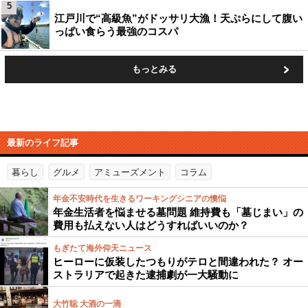
5
江戸川で“高級魚”がドッサリ大漁！天ぷらにして腹い
っぱい食らう最強のコスパ
もっとみる
最新のライフ記事
暮らし
グルメ
アミューズメント
コラム
年金不安時代を生きるワーキングシニアの懊悩
年金生活者を悩ませる墓問題 維持費も「墓じまい」の
費用も払えない人はどうすればいいのか？
もぎたて海外仰天ニュース
ヒーローに仮装したつもりがテロと間違われた？ オー
ストラリアで起きた逮捕劇が一大騒動に
大竹聡 大酒の一滴