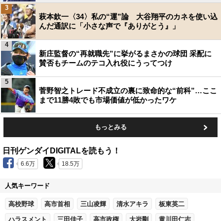
3
萩本欽一〈34〉私の“運”論 大谷翔平のカネを使い込
んだ通訳に「小さな声で『ありがとう』」
4
新庄監督の“再就職先”に挙がるまさかの球団 采配に
賛否もチームのテコ入れ役にうってつけ
5
菅野智之トレード不成立の裏に致命的な“前科”…ここ
まで11勝4敗でも市場価値が低かったワケ
もっとみる
日刊ゲンダイDIGITALを読もう！
6.6万
18.5万
人気キーワード
高校野球
高市首相
三山凌輝
清水アキラ
板東英二
ハラスメント
三田佳子
高市政権
大岩剛
黄川田仁志