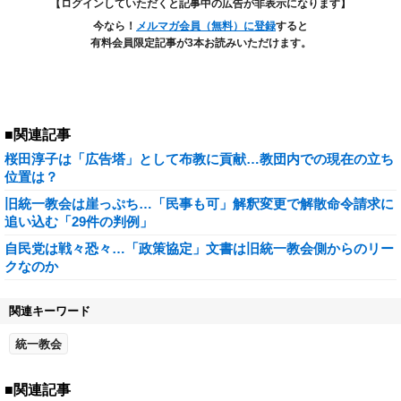
【ログインしていただくと記事中の広告が非表示になります】
今なら！
メルマガ会員（無料）に登録
すると
有料会員限定記事が3本お読みいただけます。
■関連記事
桜田淳子は「広告塔」として布教に貢献…教団内での現在の立ち
位置は？
旧統一教会は崖っぷち…「民事も可」解釈変更で解散命令請求に
追い込む「29件の判例」
自民党は戦々恐々…「政策協定」文書は旧統一教会側からのリー
クなのか
関連キーワード
統一教会
■関連記事