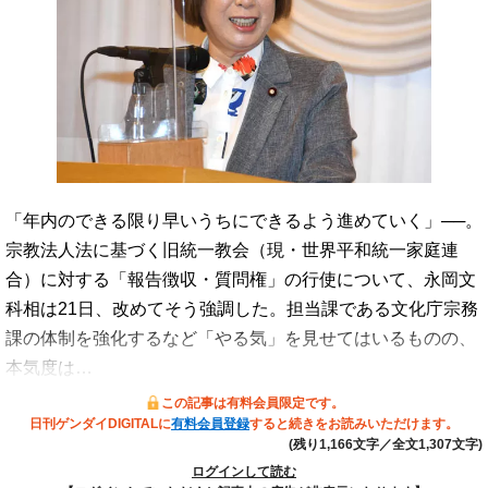
「年内のできる限り早いうちにできるよう進めていく」──。
宗教法人法に基づく旧統一教会（現・世界平和統一家庭連
合）に対する「報告徴収・質問権」の行使について、永岡文
科相は21日、改めてそう強調した。担当課である文化庁宗務
課の体制を強化するなど「やる気」を見せてはいるものの、
本気度は…
この記事は有料会員限定です。
日刊ゲンダイDIGITALに
有料会員登録
すると続きをお読みいただけます。
(残り1,166文字／全文1,307文字)
ログインして読む