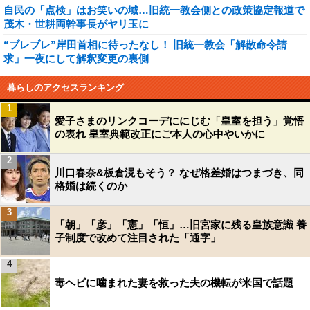
自民の「点検」はお笑いの域…旧統一教会側との政策協定報道で
茂木・世耕両幹事長がヤリ玉に
“ブレブレ”岸田首相に待ったなし！ 旧統一教会「解散命令請
求」一夜にして解釈変更の裏側
暮らしのアクセスランキング
1
愛子さまのリンクコーデににじむ「皇室を担う」覚悟
の表れ 皇室典範改正にご本人の心中やいかに
2
川口春奈&板倉滉もそう？ なぜ格差婚はつまづき、同
格婚は続くのか
3
「朝」「彦」「憲」「恒」…旧宮家に残る皇族意識 養
子制度で改めて注目された「通字」
4
毒ヘビに噛まれた妻を救った夫の機転が米国で話題