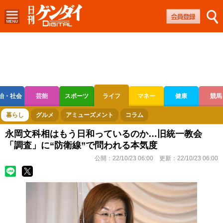
治・社会
芸能
スポーツ
ライフ
マネー
健康
競馬
ボートレース
競輪
オートレース
暮らし
グルメ
アミューズメント
コラム
永岡文科相はもう日和っているのか…旧統一教会
「調査」に“防衛線”で問われる本気度
公開：
22/10/23 06:00
更新：
22/10/23 06:00