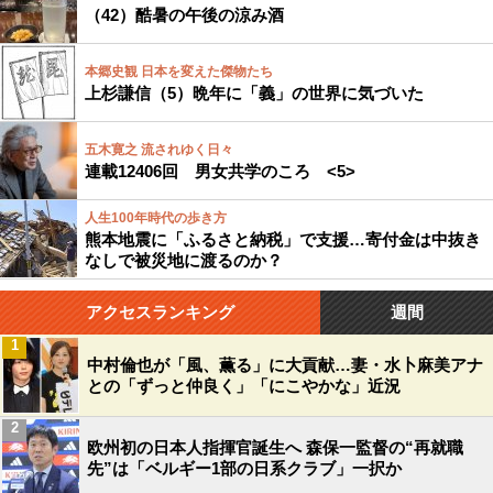
（42）酷暑の午後の涼み酒
本郷史観 日本を変えた傑物たち
上杉謙信（5）晩年に「義」の世界に気づいた
五木寛之 流されゆく日々
連載12406回 男女共学のころ <5>
人生100年時代の歩き方
熊本地震に「ふるさと納税」で支援…寄付金は中抜き
なしで被災地に渡るのか？
アクセスランキング
週間
1
中村倫也が「風、薫る」に大貢献…妻・水卜麻美アナ
との「ずっと仲良く」「にこやかな」近況
2
欧州初の日本人指揮官誕生へ 森保一監督の“再就職
先”は「ベルギー1部の日系クラブ」一択か