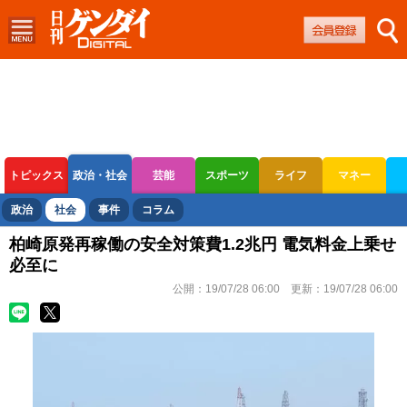
トピックス
政治・社会
芸能
スポーツ
ライフ
マネー
ボートレース
競輪
オートレース
政治
社会
事件
コラム
柏崎原発再稼働の安全対策費1.2兆円 電気料金上乗せ
必至に
公開：
19/07/28 06:00
更新：
19/07/28 06:00