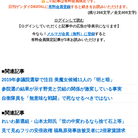
この記事は有料会員限定です。
日刊ゲンダイDIGITALに
有料会員登録
すると続きをお読みいただけます。
(残り268文字／全文409文字)
ログインして読む
【ログインしていただくと記事中の広告が非表示になります】
今なら！
メルマガ会員（無料）に登録
すると
有料会員限定記事が3本お読みいただけます。
■関連記事
2019年参議院選挙で注目 美魔女候補11人の「明と暗」
参院選の結果が示す野党と労組の関係が激変している事実
自衛隊員を「無意味な戦闘」で死なせるべきではない
■関連記事
れいわ新選組・山本太郎氏「世の中変わるなら捨て石上等」
見て見ぬフリの安倍政権 福島原発事故被災者に2倍家賃請求