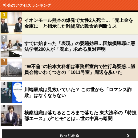
社会のアクセスランキング
1
イオンモール熊本の爆発で女性2人死亡…「売上金を
金庫に」と指示した雑貨店の致命的判断ミス
2
すでに始まった「表現」の萎縮効果…国旗損壊罪に憲
法学者200人が「廃止」求める反対声明
3
“W不倫”の松本文科相は事務所室内で性行為疑惑…議
員会館いわくつきの「1011号室」周辺を歩いた
4
川端康成は見抜いていた？ この世から「ロマンス詐
欺」はなくならない
5
検察組織は落ちるところまで落ちた 東大法卒の「特捜
部エース」が“ヒモ”とは…世の中真っ暗闇
もっとみる