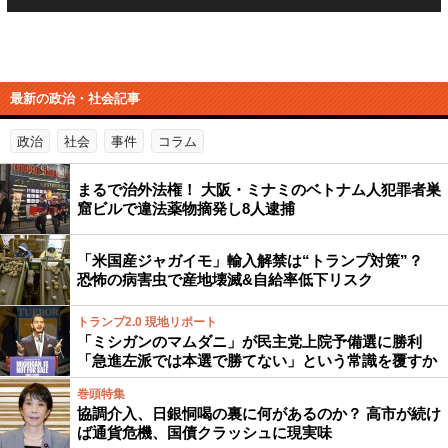
最新の政治・社会記事
政治
社会
事件
コラム
まるで治外法権！ 大阪・ミナミのベトナム人犯罪者巣
窟ビルで違法薬物摘発し8人逮捕
「米国産ジャガイモ」輸入解禁は“トランプ対策”？
恐怖の病害虫で産地壊滅&自給率低下リスク
トランプ2.0 現地リポート
「ミシガンのマムダニ」が民主党上院予備選に勝利
「急進左派では本選で勝てない」という常識を覆すか
巻頭特集
協調介入、日銀恫喝の裏に何があるのか？ 高市が続け
ば通貨危機、国債クラッシュに現実味