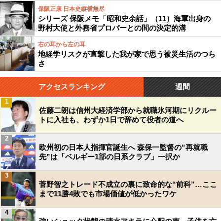
保阪正康 日本史縦横無尽
シリーズ 保阪メモ「昭和史余話」（11）海軍出身の
野村大使と外務省プロパーとの間の決定的溝
右の耳から左の耳
地経学リスクが直撃した我が家で思う被災生活のつら
さ
アクセスランキング
週間
1
佐藤二朗は信州大経済学部から就職氷河期にリクルー
トに入社も、わずか1日で辞めて役者の道へ
2
欧州初の日本人指揮官誕生へ 森保一監督の“再就職
先”は「ベルギー1部の日系クラブ」一択か
3
菅野智之トレード不成立の裏に致命的な“前科”…ここ
まで11勝4敗でも市場価値が低かったワケ
4