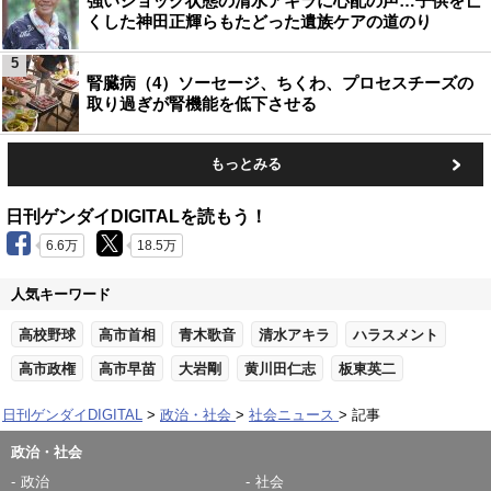
強いショック状態の清水アキラに心配の声…子供を亡
くした神田正輝らもたどった遺族ケアの道のり
5
腎臓病（4）ソーセージ、ちくわ、プロセスチーズの
取り過ぎが腎機能を低下させる
もっとみる
日刊ゲンダイDIGITALを読もう！
6.6万
18.5万
人気キーワード
高校野球
高市首相
青木歌音
清水アキラ
ハラスメント
高市政権
高市早苗
大岩剛
黄川田仁志
板東英二
日刊ゲンダイDIGITAL
政治・社会
社会ニュース
記事
政治・社会
政治
社会