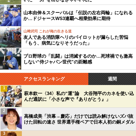
山本由伸＆スクーバルは「伝説の左右両輪」になれる
か…ドジャースWS3連覇へ相乗効果に期待
山﨑武司 これが俺の生きる道
友人である消防隊ヘリのパイロットが漏らした苦悩
「もう、病気になりそうだった」
プロ野球の「乱闘」は消滅するのか…死球禍でも激高
しない“侍ジャパン世代”の距離感
アクセスランキング
週間
1
萩本欽一〈34〉私の“運”論 大谷翔平のカネを使い込
んだ通訳に「小さな声で『ありがとう』」
2
高橋成美「渋幕→慶応」だけでは読み解けないズバ抜
けた回転の速さ 世界選手権ペアで日本人初の銅メダル
3