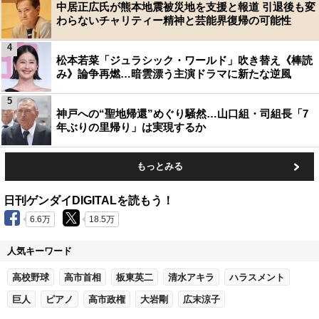
中居正広氏が熊本地震被災地を支援と報道 引退後も変
わらないチャリティー精神と芸能界復帰の可能性
4
松本若菜「ジュラシック・ワールド」吹き替え《棒読
み》論争再燃…暗雲漂う主演ドラマに新たな逆風
5
神戸への“聖地帰還”めぐり騒然…山口組・司組長「7
年ぶりの里帰り」は実現するか
もっとみる
日刊ゲンダイDIGITALを読もう！
6.6万
18.5万
人気キーワード
高校野球
高市首相
板東英二
清水アキラ
ハラスメント
巨人
ピアノ
高市政権
大岩剛
広末涼子