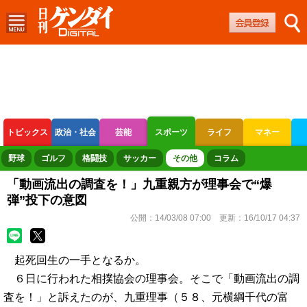
トピックス
政治・社会
芸能
スポーツ
ライフ
マネー
ボートレース
競輪
オートレース
野球
ゴルフ
格闘技
サッカー
その他
コラム
「動画流出の調査を！」九重親方が理事会で“爆
弾”投下の意図
公開：
14/03/08 07:00
更新：
16/10/17 04:37
起死回生の一手となるか。
６日に行われた相撲協会の理事会。そこで「動画流出の調
査を！」と訴えたのが、九重理事（５８、元横綱千代の富