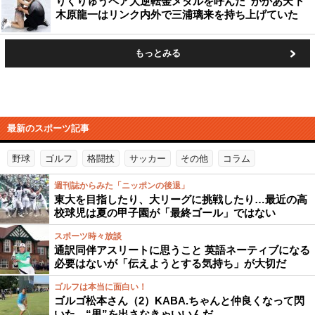
りくりゅうペア大逆転金メダルを呼んだ“かかあ天下”
木原龍一はリンク内外で三浦璃来を持ち上げていた
もっとみる
最新のスポーツ記事
野球
ゴルフ
格闘技
サッカー
その他
コラム
週刊誌からみた「ニッポンの後退」
東大を目指したり、大リーグに挑戦したり…最近の高
校球児は夏の甲子園が「最終ゴール」ではない
スポーツ時々放談
通訳同伴アスリートに思うこと 英語ネーティブになる
必要はないが「伝えようとする気持ち」が大切だ
ゴルフは本当に面白い！
ゴルゴ松本さん（2）KABA.ちゃんと仲良くなって閃
いた “男”を出さなきゃいいんだ