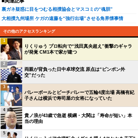
■関連記事
裏ガネ疑惑に目をつむる相撲協会とマスコミの“魂胆”
大相撲九州場所 ケガの遠藤を“強行出場”させる角界懐事情
その他のアクセスランキング
1
りくりゅう プロ転向で“浅田真央超え”衝撃のギャラ
が発覚 CM1本で家が建つ
2
両親が背負った日中卓球交流 原点は“ピンポン外
交”だった
3
バレーボールとビーチバレーで五輪4度出場 高橋有紀
子さんは横浜で寿司屋の女将になっていた
4
貴ノ浪が43歳で急逝 横綱・大関は「寿命が短い」本
当の理由
5