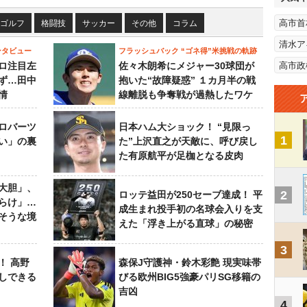
高市首
ゴルフ
格闘技
サッカー
その他
コラム
清水ア
ンタビュー
フラッシュバック “ゴネ得”米挑戦の軌跡
ロ注目左
佐々木朗希にメジャー30球団が
高市政
ず…田中
抱いた“故障疑惑” １カ月半の戦
情
線離脱も争奪戦が過熱したワケ
ロバーツ
日本ハム大ショック！ “見限っ
1
い」の裏
た”上沢直之が天敵に、呼び戻し
た有原航平が足枷となる皮肉
大胆」、
2
ロッテ益田が250セーブ達成！ 平
らけ」…
成生まれ投手初の名球会入りを支
そうな境
えた「浮き上がる直球」の秘密
3
！ 高野
森保J守護神・鈴木彩艶 現実味帯
しできる
びる欧州BIG5強豪パリSG移籍の
吉凶
4