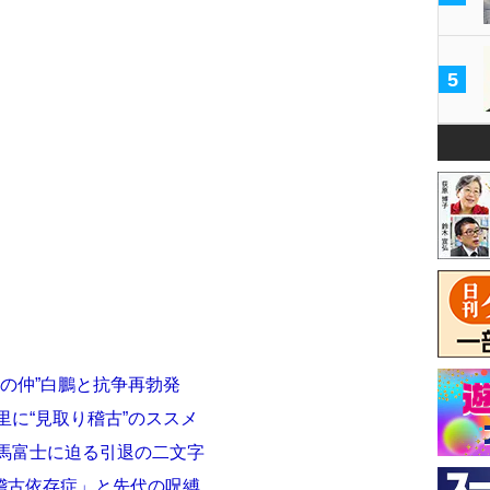
5
猿の仲”白鵬と抗争再勃発
里に“見取り稽古”のススメ
日馬富士に迫る引退の二文字
稽古依存症」と先代の呪縛