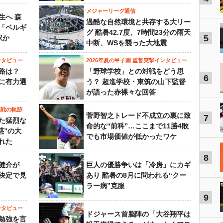
メジャーリーグ通信
生へ 森
過酷な自然環境と共存する大リー
は「ベルギ
グ 酷暑42.7度、7時間23分の雨天
5
択か
中断、WSを襲った大地震
ンタビュー
2026年夏の甲子園 監督突撃インタビュー
路は？
「野球学校」との対戦をどう思
6
に有力選
う？ 超進学校・東筑の山下監督
が語った赤裸々な回答
挑戦の軌跡
菅野智之トレード不成立の裏に致
7
た猛烈な
命的な“前科”…ここまで11勝4敗
惑”の大
でも市場価値が低かったワケ
れた
8
健介が
巨人の優勝争いは「冷房」にカギ
決定で見
あり 酷暑の8月に問われる“クー
ラー病”克服
9
ンタビュー
ドジャース首脳陣の「大谷翔平は
勉強を言