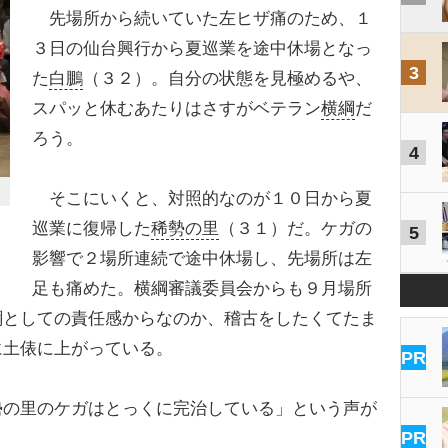
先場所から続いていた左ヒザ痛のため、１
３日の仙台興行から夏巡業を途中休場となっ
3
た
白鵬
（３２）。自分の状態を見極めるや、
スパッと休むあたりはさすがベテラン
横綱
だ
ろう。
4
そこにいくと、対照的なのが１０日から夏
巡業に復帰した
稀勢の里
（３１）だ。ケガの
5
影響で２場所連続で途中休場し、先場所は左
足も痛めた。横綱審議委員会からも９月場所
綱としての責任感からなのか、稽古をしたくてたま
に土俵に上がっている。
PR
の里のケガはとっくに完治している」という声が
PR