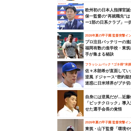
欧州初の日本人指揮官誕
保一監督の“再就職先”
ー1部の日系クラブ」一
2026年夏の甲子園 監督突撃イ
プロ注目バッテリーの進
福岡有数の進学校・東筑
手が集まる秘訣
フラッシュバック “ゴネ得”米
佐々木朗希が直面してい
逆風 ドジャース“密約疑
迷惑に日米球界がブチ切
自身には逆風だが…近藤
「ピッチクロック」導入
せた選手会長の覚悟
2026年夏の甲子園 監督突撃イ
東筑・山下監督「環境や