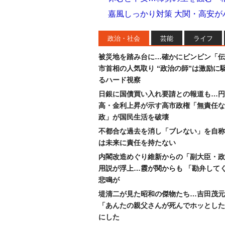
嘉風しっかり対策 大関・高安が
政治・社会
芸能
ライフ
被災地を踏み台に…確かにビンビン「伝
市首相の人気取り “政治の師”は激励に
るハード視察
日銀に国債買い入れ要請との報道も…円
高・金利上昇が示す高市政権「無責任な
政」が国民生活を破壊
不都合な過去を消し「ブレない」を自称
は未来に責任を持たない
内閣改造めぐり維新からの「副大臣・政
用説が浮上…霞が関からも 「勘弁して
悲鳴が
堤清二が見た昭和の傑物たち…吉田茂元
「あんたの親父さんが死んでホッとした
にした