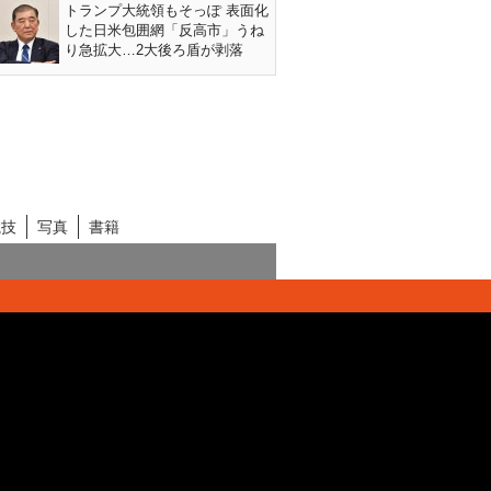
トランプ大統領もそっぽ 表面化
した日米包囲網「反高市」うね
り急拡大…2大後ろ盾が剥落
競技
写真
書籍