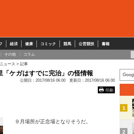
フ
経済
健康
コミック
競馬
公営競技
書籍
その他
コラム
ニュース
記事
里「ケガはすでに完治」の怪情報
公開日：
2017/08/16 06:00
更新日：
2017/08/16 06:00
印刷
1
９月場所が正念場となりそうだ。
2