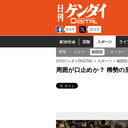
6.6万
18.5万
政治/社会
芸能
スポーツ
ライ
野球
ゴルフ
格闘技
サッカー
日刊ゲンダイDIGITAL
スポーツ
格闘技
周囲が口止めか？ 稀勢の