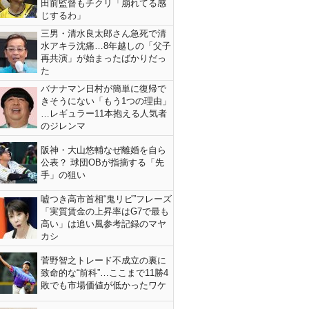
田前監督もチクリ「崩れてる感
じするわ」
三男・清水良太郎さん急死で清
水アキラ沈痛…8年越しの「父子
再共演」が始まったばかりだっ
た
バナナマン日村が簡単に復帰で
きそうにない「もう1つの理由」
…レギュラー11本抱える人気者
のジレンマ
阪神・大山悠輔なぜ離婚を自ら
公表？ 球団OBが指摘する「先
手」の狙い
嘘つき高市首相“鬼リピ”フレーズ
「実質賃金の上昇率はG7で最も
高い」は追い風参考記録のマヤ
カシ
菅野智之トレード不成立の裏に
致命的な“前科”…ここまで11勝4
敗でも市場価値が低かったワケ