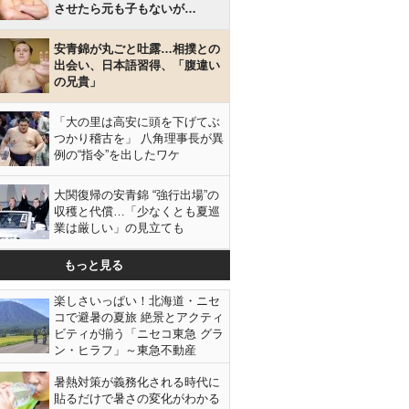
させたら元も子もないが…
安青錦が丸ごと吐露…相撲との
出会い、日本語習得、「腹違い
の兄貴」
「大の里は高安に頭を下げてぶ
つかり稽古を」 八角理事長が異
例の“指令”を出したワケ
大関復帰の安青錦 “強行出場”の
収穫と代償…「少なくとも夏巡
業は厳しい」の見立ても
もっと見る
楽しさいっぱい！北海道・ニセ
コで避暑の夏旅 絶景とアクティ
ビティが揃う「ニセコ東急 グラ
ン・ヒラフ」～東急不動産
暑熱対策が義務化される時代に
貼るだけで暑さの変化がわかる