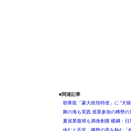
■関連記事
朝青龍「蒙大統領特使」に “犬
舞の海も実践 巡業参加の稀勢の
夏巡業復帰も満身創痍 横綱・
休むと不安…稀勢の里を蝕む「