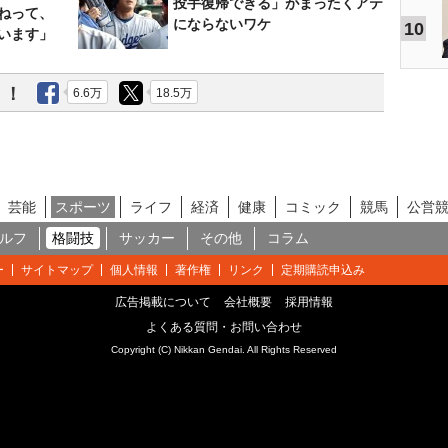
投手復帰できる」がまったくアテ
ねって、
にならないワケ
10
います」
う！
6.6万
18.5万
芸能
スポーツ
ライフ
経済
健康
コミック
競馬
公営
ルフ
格闘技
サッカー
その他
コラム
ー
サイトマップ
個人情報
著作権
リンク
定期購読申込み
広告掲載について
会社概要
採用情報
よくある質問・お問い合わせ
Copyright (C) Nikkan Gendai. All Rights Reserved