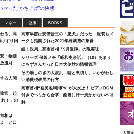
ハマった“かち上げ”の快感
マネー
健康
BOOKS
わる」高
高市早苗は安倍晋三の「忠犬」だった…服装もメ
駆けずり回
ークも指図された2021年総裁選の茶番
続く政局…高市首相「9月退陣」の現実味
安・物価
シリーズ 保阪メモ「昭和史余話」（10）あまり
放漫財
にもずさんだった日本大使館の情報管理
その場しのぎの大混乱…嘘と裏切り、いかがわし
する人間
い消費税政局の行方
高市首相“被災地利用PV”が大炎上！ ピアノBGM
務官」起
付きでヘリから合掌、酷暑に汗一滴かかない不可
くれ！」の
解
首相は
よ」と口
人気