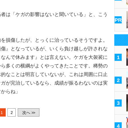
者は「ケガの影響はないと聞いている」と、こう
PR
肉を損傷したが、とっくに治っているそうですよ。
損傷』となっているが、いくら負け越しが許されな
うなんで休みます』とは言えない。ケガを大袈裟に
1
から多くの横綱がよくやってきたことです。稀勢の
体的なことは明言していないが、これは周囲に口止
2
ケガが完治しているなら、成績が振るわないのは実
すからね」
3
1
2
次へ
>>
4