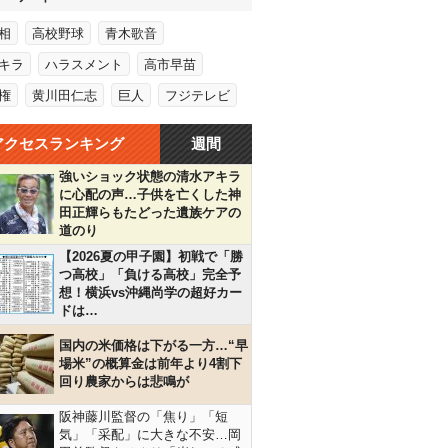
相
高校野球
青木歌音
キラ
ハラスメント
高市早苗
権
黄川田仁志
巨人
フジテレビ
アクセスランキング
週間
強いショック状態の清水アキラ
に心配の声…子供を亡くした神
田正輝らもたどった遺族ケアの
道のり
【2026夏の甲子園】初戦で「勝
つ高校」「負ける高校」完全予
想！横浜vs沖縄尚学の超好カー
ドは…
国内の米価格は下がる一方…“早
場米”の概算金は前年より4割下
回り農家からは悲鳴が
阪神藤川監督の「焦り」「短
気」「采配」に大きな不安…岡