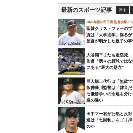
最新のスポーツ記事
野球
2026年夏の甲子園 監督突撃イ
聖隷クリストファーのプ
腕は「大学進学」揺るが
監督が明かした親子の事
大谷翔平またも走塁死…
監督「我々の野球ではな
にある“最大の懸念”
巨人橋上代行は「無欲で
阪神藤川監督は「雑音だ
セ優勝争いの命運を分け
遇の違い
田中マー君が公然と反対
連は「七回制」をゴリ押
のか