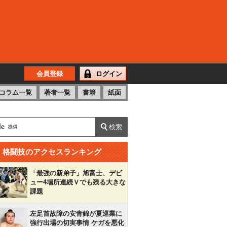
会員登録
ログイン
コラム一覧
著者一覧
書籍
紙面
格闘技のアクセスランキング
「最強の新弟子」旭富士、デビ
ュー4場所連続Ｖでも残る大きな
課題
左足首故障の安青錦が夏巡業に
強行出場の切実事情 ケガを悪化