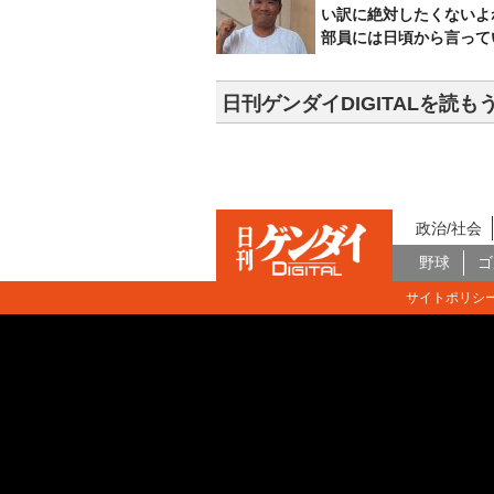
い訳に絶対したくないよ
部員には日頃から言って
日刊ゲンダイDIGITALを読も
政治/社会
野球
ゴ
サイトポリシ