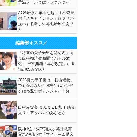
示温シールとは～ファンケル
AGA治療に革命を起こす検査技
術「スキャビジョン」銀クリが
提示する新しい薄毛治療のあり
方
編集部オススメ
「将来の愛子天皇を認めろ」高
市政権vs読売新聞でバトル激
化！ 皇室典範「再び改定」に世
論の85％が味方
2026夏の甲子園は「初出場校」
でも侮れない！ 4校ともハンデ
をはね返すポテンシャル十分
田中みな実“まんまるE乳”も筋金
入り！アッパレのあざとさ
阪神1位・森下翔太を英才教育
父親が明かす「マイホーム購入