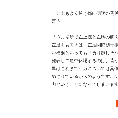
力士もよく通う都内病院の関係
言う。
「３月場所で左上腕と左胸の筋
左足も表向きは『左足関節靱帯
い横綱といっても『負け越しそ
発表して途中休場するのは、昔
里はこれまでケガについては具
めされているからのようです。
力ということになってしまいま