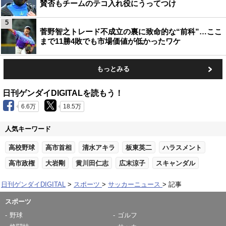
賛否もチームのテコ入れ役にうってつけ
5
菅野智之トレード不成立の裏に致命的な“前科”…ここ
まで11勝4敗でも市場価値が低かったワケ
もっとみる
日刊ゲンダイDIGITALを読もう！
6.6万
18.5万
人気キーワード
高校野球
高市首相
清水アキラ
板東英二
ハラスメント
高市政権
大岩剛
黄川田仁志
広末涼子
スキャンダル
日刊ゲンダイDIGITAL
スポーツ
サッカーニュース
記事
スポーツ
野球
ゴルフ