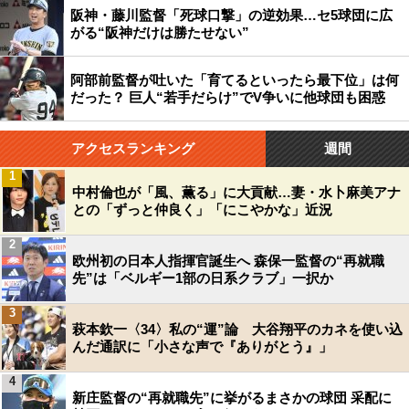
阪神・藤川監督「死球口撃」の逆効果…セ5球団に広
がる“阪神だけは勝たせない”
阿部前監督が吐いた「育てるといったら最下位」は何
だった？ 巨人“若手だらけ”でV争いに他球団も困惑
アクセスランキング
週間
1
中村倫也が「風、薫る」に大貢献…妻・水卜麻美アナ
との「ずっと仲良く」「にこやかな」近況
2
欧州初の日本人指揮官誕生へ 森保一監督の“再就職
先”は「ベルギー1部の日系クラブ」一択か
3
萩本欽一〈34〉私の“運”論 大谷翔平のカネを使い込
んだ通訳に「小さな声で『ありがとう』」
4
新庄監督の“再就職先”に挙がるまさかの球団 采配に