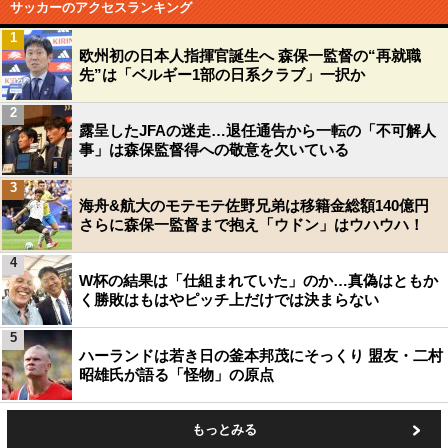
サッカーのアクセスランキング
1
欧州初の日本人指揮官誕生へ 森保一監督の“再就職
先”は「ベルギー1部の日系クラブ」一択か
2
露呈したJFAの迷走…退任通告から一転の「不可解人
事」は森保監督得への敬意を欠いている
3
海舟&航大のモテモテ佐野兄弟は移籍金総額140億円
さらに森保一監督まで抱え「ウドン」はウハウハ！
4
W杯の結果は「仕組まれていた」のか…真偽はともか
く勝敗はもはやピッチ上だけでは決まらない
5
ハーランドは若き日の釜本邦茂にそっくり 盟友・二村
昭雄氏が語る「怪物」の原点
もっとみる