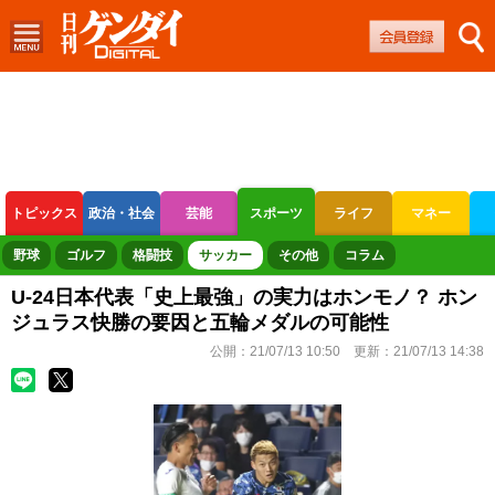
トピックス
政治・社会
芸能
スポーツ
ライフ
マネー
ボートレース
競輪
オートレース
野球
ゴルフ
格闘技
サッカー
その他
コラム
U-24日本代表「史上最強」の実力はホンモノ？ ホン
ジュラス快勝の要因と五輪メダルの可能性
公開：
21/07/13 10:50
更新：
21/07/13 14:38