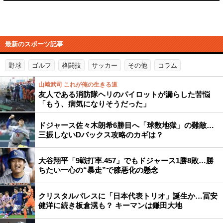
最新のスポーツ記事
野球
ゴルフ
格闘技
サッカー
その他
コラム
山﨑武司 これが俺の生きる道
友人である消防隊ヘリのパイロットが漏らした苦悩
「もう、病気になりそうだった」
ドジャース佐々木朗希6勝目へ「球数地獄」の難敵…
三振しないDバックス攻略のカギは？
大谷翔平「9戦打率.457」でもドジャース1勝8敗…勝
ちたい一心の“暴走”で膝悪化の懸念
クリスタルパレスに「日本代表トリオ」誕生か…冨安
健洋に続き板倉滉も？ キーマンは鎌田大地