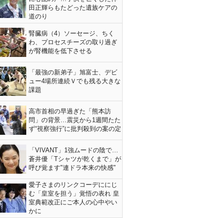
田正輝らもたどった遺族ケアの
道のり
腎臓病（4）ソーセージ、ちく
わ、プロセスチーズの取り過ぎ
が腎機能を低下させる
「最強の新弟子」旭富士、デビ
ュー4場所連続Ｖでも残る大きな
課題
高市首相の早過ぎた「熊本訪
問」の背景…震災から1週間たた
ず“視察強行”に批判殺到の案の定
「VIVANT」1強ムードの陰で…
蒼井優「Tシャツが乾くまで」が
呼び覚ます"連ドラ本来の快感"
愛子さまのリンクコーデににじ
む「皇室を担う」覚悟の表れ 皇
室典範改正にご本人の心中やい
かに