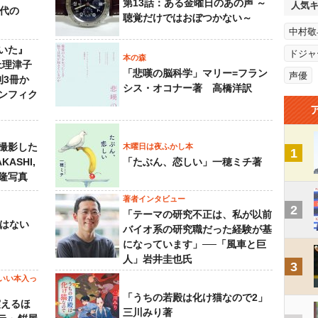
第13話：ある金曜日のあの声 ～
人気
先代の
聴覚だけではおぼつかない～
中村敬
いた』
ドジャ
本の森
上理津子
「悲嘆の脳科学」マリー=フラン
声優
刊3冊か
シス・オコナー著 高橋洋訳
ンフィク
撮影した
木曜日は夜ふかし本
1
KASHI,
「たぶん、恋しい」一穂ミチ著
島隆写真
著者インタビュー
2
「テーマの研究不正は、私が以前
己はない
バイオ系の研究職だった経験が基
になっています」──「風車と巨
人」岩井圭也氏
3
いい本入っ
「うちの若殿は化け猫なので2」
震えるほ
三川みり著