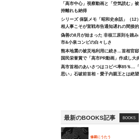
「高市中心」視察動画と「空気読む」被
持離れも納得
シリーズ 保阪メモ「昭和史余話」（12
相人事こそが宣戦布告通知遅れの間接的
偽善の8月が始まった 非核三原則を踏
市&小泉コンビの白々しさ
熊本地震の被災地利用に続き…首相官邸
国民栄誉賞で「高市PR動画」作成し大
高市首相のあいさつはコピペ率85％…
思い」石破前首相・愛子内親王とは絶望
最新のBOOKS記事
BOOKS
修羅にうたう