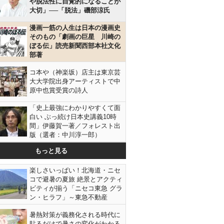
や脱法性に自覚的になることが
大切」──「脱法」磯部涼氏
漫画一筋の人生は日本の漫画史
そのもの「劇画の巨星 川崎の
ぼる伝」読売新聞西部本社文化
部著
コ本や（神楽坂）店主は東京芸
大大学院出身アーティストで中
原中也賞受賞の詩人
「史上最強にわかりやすくて面
白い ぶっ続け日本史講義10時
間」伊藤賀一著／フォレスト出
版（選者：中川淳一郎）
もっと見る
楽しさいっぱい！北海道・ニセ
コで避暑の夏旅 絶景とアクティ
ビティが揃う「ニセコ東急 グラ
ン・ヒラフ」～東急不動産
暑熱対策が義務化される時代に
貼るだけで暑さの変化がわかる