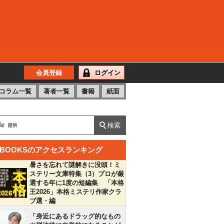
会員登録
ログイン
コラム一覧
著者一覧
書籍
紙面
BOOKSのアクセスランキング
暑さを忘れて謎解きに没頭！ミ
ステリー文庫特集（3）プロが厳
選する年に1度の短編集 「本格
王2026」本格ミステリ作家クラ
ブ選・編
「身近にあるドラッグ的なもの