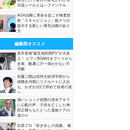
示温シールとは～ファンケル
AGA治療に革命を起こす検査技
術「スキャビジョン」銀クリが
提示する新しい薄毛治療のあり
方
編集部オススメ
高市首相“被災地利用PV”が大炎
上！ ピアノBGM付きでヘリから
合掌、酷暑に汗一滴かかない不
可解
佐藤二朗は信州大経済学部から
就職氷河期にリクルートに入社
も、わずか1日で辞めて役者の道
へ
強いショック状態の清水アキラ
に心配の声…子供を亡くした神
田正輝らもたどった遺族ケアの
道のり
石原プロ「炊き出しの流儀」 被