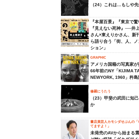
（24）これは…もしや
『本屋百景』『東京で驚
『見えない死神』──井
さん×東えりかさん、新
ら語り合う「街、人、ノ
ション」
GRAPHIC
アメリカ国籍の写真家が
66年前のNY「KIJIMA TA
NEWYORK, 1960」杵
修羅にうたう
（23）甲斐の武田に知
か
書店員芸人カモシダせぶんの「
てますよ！」
未発売のAVから始まる