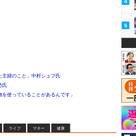
4
5
た主婦のこと」中村シュフ氏
乃氏
物を使っていることがあるんです」
ライフ
マネー
健康