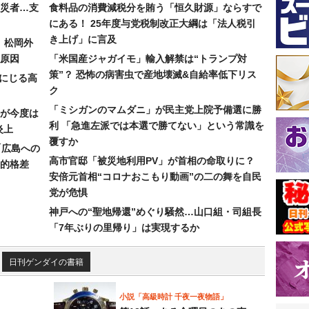
災者…支
食料品の消費減税分を賄う「恒久財源」ならすで
にある！ 25年度与党税制改正大綱は「法人税引
き上げ」に言及
）松岡外
原因
「米国産ジャガイモ」輸入解禁は“トランプ対
策”？ 恐怖の病害虫で産地壊滅&自給率低下リス
みにじる高
ク
「ミシガンのマムダニ」が民主党上院予備選に勝
が今度は
利 「急進左派では本選で勝てない」という常識を
炎上
覆すか
「広島への
高市官邸「被災地利用PV」が首相の命取りに？
的格差
安倍元首相“コロナおこもり動画”の二の舞を自民
党が危惧
神戸への“聖地帰還”めぐり騒然…山口組・司組長
「7年ぶりの里帰り」は実現するか
日刊ゲンダイの書籍
小説「高級時計 千夜一夜物語」