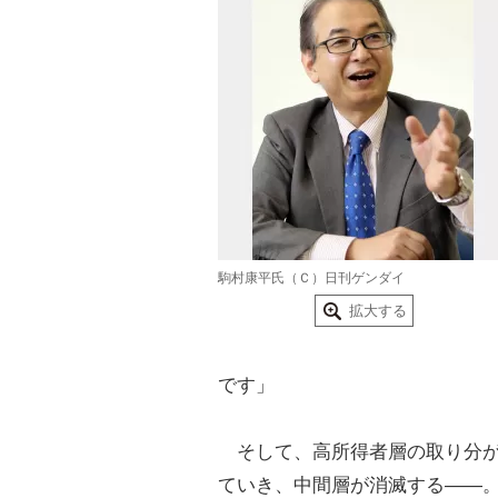
駒村康平氏（Ｃ）日刊ゲンダイ
拡大する
です」
そして、高所得者層の取り分が
ていき、中間層が消滅する――