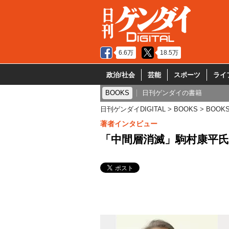
6.6万
18.5万
政治/社会
芸能
スポーツ
ライ
BOOKS
日刊ゲンダイの書籍
日刊ゲンダイDIGITAL
BOOKS
BOOK
著者インタビュー
「中間層消滅」駒村康平氏