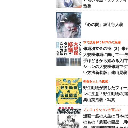
ど怖い怪談「ダクダデイ
䖸著
「心の闇」綾辻行人著
本で読み解くNEWSの深層
修繕積立金の怪（3）来
大規模修繕に向けて──
手ほどきから始める入門
ションの大規模修繕でダ
い方法新装版」建山晃著
発掘おもしろ図鑑
野生動物が残したフィー
ンに注意「野生動物の痕
奥山英治著・写真
ノンフィクションが面白い
漫画一筋の人生は日本の
のもの「劇画の巨星 川