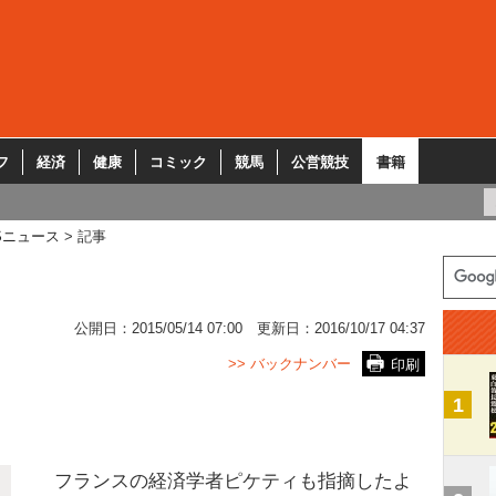
フ
経済
健康
コミック
競馬
公営競技
書籍
Sニュース
記事
公開日：
2015/05/14 07:00
更新日：
2016/10/17 04:37
>> バックナンバー
印刷
1
フランスの経済学者ピケティも指摘したよ