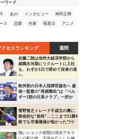
キーワード
斗
あの
インタビュー
神田正輝
ース
恋愛
作家
竜星涼
アニメ
アクセスランキング
週間
佐藤二朗は信州大経済学部から
就職氷河期にリクルートに入社
も、わずか1日で辞めて役者の道
へ
欧州初の日本人指揮官誕生へ 森
保一監督の“再就職先”は「ベル
ギー1部の日系クラブ」一択か
菅野智之トレード不成立の裏に
致命的な“前科”…ここまで11勝4
敗でも市場価値が低かったワケ
強いショック状態の清水アキラ
に心配の声…子供を亡くした神