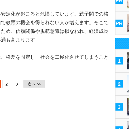
PR
不安定化が起こると危惧しています。親子間での格
由で
教育
の機会を得られない人が増えます。そこで
PR
くため、信頼関係や規範意識は損なわれ、経済成長
不満も高まります」
、格差を固定し、社会を二極化させてしまうこと
1
2
2
3
次へ
>>
3