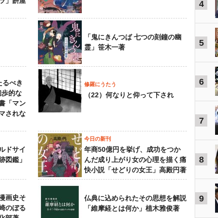
ラ」餠屋
4
「鬼にきんつば 七つの刻鐘の幽
5
霊」笹木一著
6
たるべき
修羅にうたう
初歩的な
（22）何なりと仰って下され
書「マン
マされな
7
今日の新刊
ルドサイ
年商50億円を挙げ、成功をつか
8
跡図鑑」
んだ成り上がり女の心理を描く痛
快小説「せどりの女王」高殿円著
漫画史そ
9
仏典に込められたその思想を解説
崎のぼる
「維摩経とは何か」植木雅俊著