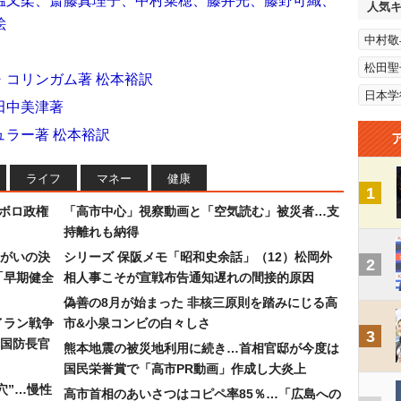
温又柔、斎藤真理子、中村菜穂、藤井光、藤野可織、
人気
絵
中村敬
松田聖
・コリンガム著 松本裕訳
日本学
田中美津著
ラー著 松本裕訳
ライフ
マネー
健康
1
なボロ政権
「高市中心」視察動画と「空気読む」被災者…支
持離れも納得
まがいの決
シリーズ 保阪メモ「昭和史余話」（12）松岡外
2
「早期健全
相人事こそが宣戦布告通知遅れの間接的原因
偽善の8月が始まった 非核三原則を踏みにじる高
イラン戦争
市&小泉コンビの白々しさ
3
国防長官
熊本地震の被災地利用に続き…首相官邸が今度は
国民栄誉賞で「高市PR動画」作成し大炎上
穴”…慢性
高市首相のあいさつはコピペ率85％…「広島への