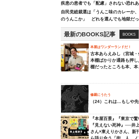
疾患の患者でも「配慮」されない恐れあ
自民党総裁選は「うんこ味のカレーか、
のうんこか」 どれを選んでも地獄だっ
最新のBOOKS記事
BOOKS
本屋はワンダーランドだ！
古本あらえみし（宮城・
本棚ばかりか通路も押し
棚だったところも本、本
修羅にうたう
（24）これは…もしや
『本屋百景』『東京で驚
『見えない死神』──井
さん×東えりかさん、新
ら語り合う「街、人、ノ