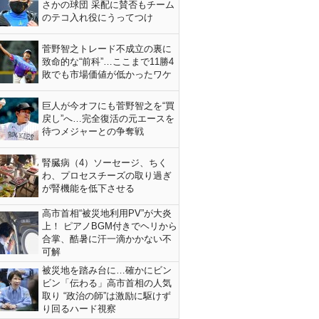
さかの球団 采配に賛否もチーム
のテコ入れ役にうってつけ
菅野智之トレード不成立の裏に
致命的な“前科”…ここまで11勝4
敗でも市場価値が低かったワケ
巨人が今オフにも菅野智之を“買
戻し”へ…完全復活の元エースを
待つメジャーとの争奪戦
腎臓病（4）ソーセージ、ちく
わ、プロセスチーズの取り過ぎ
が腎機能を低下させる
高市首相“被災地利用PV”が大炎
上！ ピアノBGM付きでヘリから
合掌、酷暑に汗一滴かかない不
可解
被災地を踏み台に…確かにビン
ビン「伝わる」高市首相の人気
取り “政治の師”は激励に駆けず
り回るハード視察