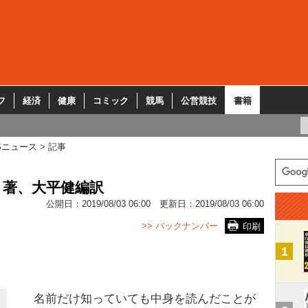
フ
経済
健康
コミック
競馬
公営競技
書籍
Sニュース
記事
ト著、大平健編訳
公開日：
2019/08/03 06:00
更新日：
2019/08/03 06:00
>> バックナンバー
印刷
1
名前だけ知っていても中身を読んだことが