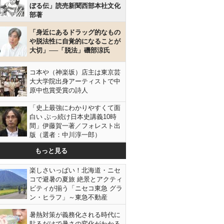
ぼる伝」読売新聞西部本社文化
部著
「身近にあるドラッグ的なもの
や脱法性に自覚的になることが
大切」──「脱法」磯部涼氏
コ本や（神楽坂）店主は東京芸
大大学院出身アーティストで中
原中也賞受賞の詩人
「史上最強にわかりやすくて面
白い ぶっ続け日本史講義10時
間」伊藤賀一著／フォレスト出
版（選者：中川淳一郎）
もっと見る
楽しさいっぱい！北海道・ニセ
コで避暑の夏旅 絶景とアクティ
ビティが揃う「ニセコ東急 グラ
ン・ヒラフ」～東急不動産
暑熱対策が義務化される時代に
貼るだけで暑さの変化がわかる