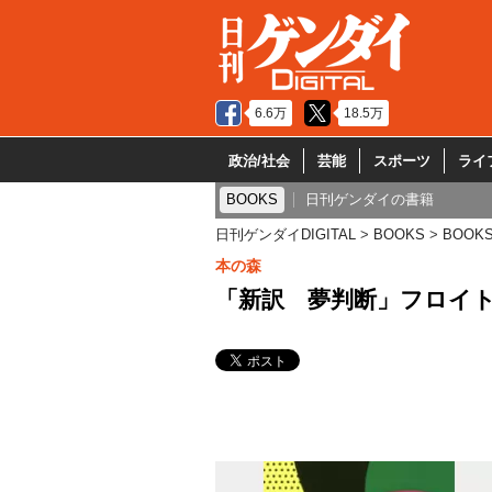
6.6万
18.5万
政治/社会
芸能
スポーツ
ライ
BOOKS
日刊ゲンダイの書籍
日刊ゲンダイDIGITAL
BOOKS
BOOK
本の森
「新訳 夢判断」フロイ