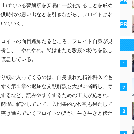
PR
り上げている夢解釈を安易に一般化することを戒め
子供時代の思い出などを引きながら、フロイトは名
といていく。
PR
ロイトの面目躍如たるところ。フロイト自身が見
分析し、「やれやれ。私はまたも教授の称号を欲し
と嘆息している。
1
り頭に入ってくるのは、自身優れた精神科医でも
まずく第１章の退屈な文献解説を大胆に省略し、専
2
入するなど、読みやすくするための工夫が施され、
を簡潔に解説していて、入門書的な役割も果たして
3
に突き進んでいくフロイトの姿が、生き生きと伝わ