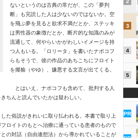
2
ないというのは古典の常だが、この「夢判
断」も完読した人は少ないのではないか。空
を飛ぶ夢を見ると欲求不満だとか、ステッキ
3
は男性器の象徴だとか、断片的な知識のみが
流通して、何やらいかがわしいイメージを持
4
つ人もいる。「ロリータ」を書いたナボコフ
らもそうで、彼の作品のあちこちにフロイト
を揶揄（やゆ）、嫌悪する文言が出てくる。
5
とはいえ、ナボコフも含めて、批判する人
をきちんと読んでいたかは疑わしい。
PR
した俗説がきれいに取り払われる。本書で取り上
がフロイトのもとへ治療に通っている患者のもので
者との対話（自由連想法）から導かれていることが