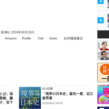
4
5
新潮社 2019年04月25日
Amazon
Kindle
7net
honto
紀伊國屋書店
次の記事
とば」温
「境界の日本史」森先一貴、近江
菜穂、藤
俊秀著
子、宮下
2019/08/10 06:00