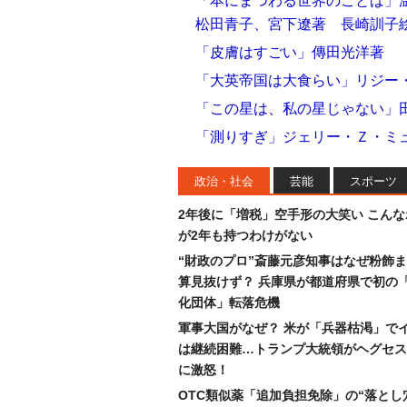
「本にまつわる世界のことば」
松田青子、宮下遼著 長崎訓子
「皮膚はすごい」傳田光洋著
「大英帝国は大食らい」リジー
「この星は、私の星じゃない」
「測りすぎ」ジェリー・Ｚ・ミュ
政治・社会
芸能
スポーツ
2年後に「増税」空手形の大笑い こん
が2年も持つわけがない
“財政のプロ”斎藤元彦知事はなぜ粉飾
算見抜けず？ 兵庫県が都道府県で初の
化団体」転落危機
軍事大国がなぜ？ 米が「兵器枯渇」で
は継続困難…トランプ大統領がヘグセス
に激怒！
OTC類似薬「追加負担免除」の“落とし