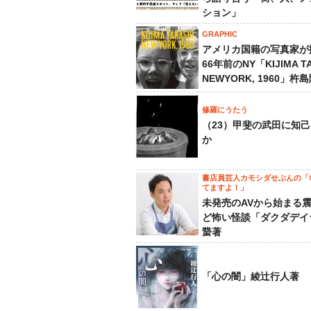
ション」
GRAPHIC
アメリカ国籍の写真家が
66年前のNY「KIJIMA TA
NEWYORK, 1960」杵
修羅にうたう
（23）甲斐の武田に知
か
書店員芸人カモシダせぶんの「
てますよ！」
未発売のAVから始まる
ど怖い怪談「ダクダデイ
䖸著
「心の闇」綾辻行人著