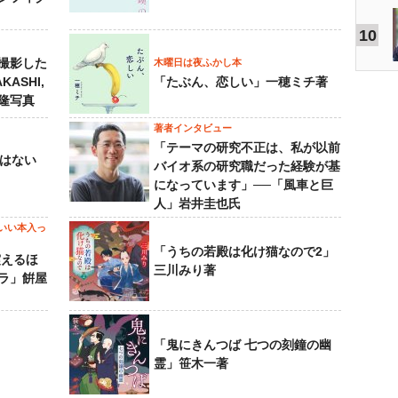
10
撮影した
木曜日は夜ふかし本
KASHI,
「たぶん、恋しい」一穂ミチ著
島隆写真
著者インタビュー
「テーマの研究不正は、私が以前
己はない
バイオ系の研究職だった経験が基
になっています」──「風車と巨
人」岩井圭也氏
いい本入っ
「うちの若殿は化け猫なので2」
震えるほ
三川みり著
ラ」餠屋
「鬼にきんつば 七つの刻鐘の幽
霊」笹木一著