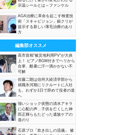
示温シールとは～ファンケル
AGA治療に革命を起こす検査技
術「スキャビジョン」銀クリが
提示する新しい薄毛治療のあり
方
編集部オススメ
高市首相“被災地利用PV”が大炎
上！ ピアノBGM付きでヘリから
合掌、酷暑に汗一滴かかない不
可解
佐藤二朗は信州大経済学部から
就職氷河期にリクルートに入社
も、わずか1日で辞めて役者の道
へ
強いショック状態の清水アキラ
に心配の声…子供を亡くした神
田正輝らもたどった遺族ケアの
道のり
石原プロ「炊き出しの流儀」 被