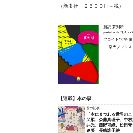
（新潮社 ２５００円＋税）
新訳 夢判断
posted with
ヨメレバ
フロイト/大平 健 
楽天ブックス
【連載】本の森
前の記事
「本にまつわる世界のこ
又柔、斎藤真理子、中村
井光、藤野可織、松田青
遼著 長崎訓子絵