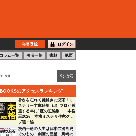
会員登録
ログイン
コラム一覧
著者一覧
書籍
紙面
BOOKSのアクセスランキング
暑さを忘れて謎解きに没頭！ミ
ステリー文庫特集（3）プロが厳
選する年に1度の短編集 「本格
王2026」本格ミステリ作家クラ
ブ選・編
漫画一筋の人生は日本の漫画史
そのもの「劇画の巨星 川崎の