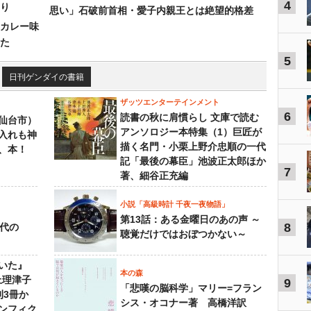
4
り
思い」石破前首相・愛子内親王とは絶望的格差
カレー味
た
5
日刊ゲンダイの書籍
ザッツエンターテインメント
6
読書の秋に肩慣らし 文庫で読む
仙台市）
アンソロジー本特集（1）巨匠が
入れも神
描く名門・小栗上野介忠順の一代
、本！
記「最後の幕臣」池波正太郎ほか
7
著、細谷正充編
小説「高級時計 千夜一夜物語」
第13話：ある金曜日のあの声 ～
8
先代の
聴覚だけではおぼつかない～
いた』
本の森
上理津子
9
「悲嘆の脳科学」マリー=フラン
刊3冊か
シス・オコナー著 高橋洋訳
ンフィク