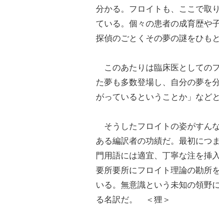
分かる。フロイトも、ここで取
ている。個々の患者の成育歴や
探偵のごとくその夢の謎をひも
このあたりは臨床医としてのフ
た夢も多数登場し、自分の夢を
がっているということか」など
そうしたフロイトの姿がすんな
ある編訳者の功績だ。最初につ
門用語には適宜、丁寧な注を挿
要所要所にフロイト理論の勘所
いる。無意識という未知の領野
る名訳だ。 ＜狸＞