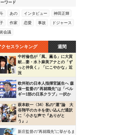
キーワード
斗
あの
インタビュー
神田正輝
子
作家
恋愛
事故
ドジャース
術会議
アクセスランキング
週間
中村倫也が「風、薫る」に大貢
献…妻・水卜麻美アナとの「ず
っと仲良く」「にこやかな」近
況
欧州初の日本人指揮官誕生へ 森
保一監督の“再就職先”は「ベル
ギー1部の日系クラブ」一択か
萩本欽一〈34〉私の“運”論 大
谷翔平のカネを使い込んだ通訳
に「小さな声で『ありがと
う』」
新庄監督の“再就職先”に挙がるま