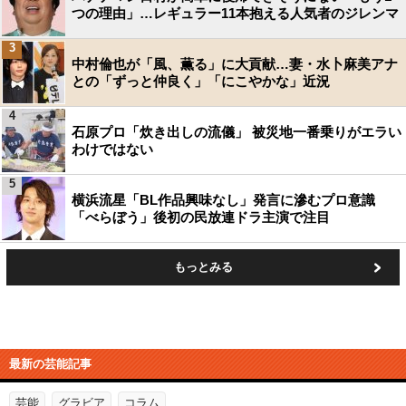
つの理由」…レギュラー11本抱える人気者のジレンマ
3
中村倫也が「風、薫る」に大貢献…妻・水卜麻美アナ
との「ずっと仲良く」「にこやかな」近況
4
石原プロ「炊き出しの流儀」 被災地一番乗りがエラい
わけではない
5
横浜流星「BL作品興味なし」発言に滲むプロ意識
「べらぼう」後初の民放連ドラ主演で注目
もっとみる
最新の芸能記事
芸能
グラビア
コラム