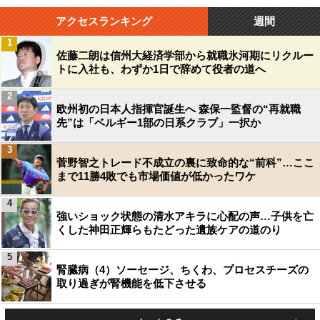
アクセスランキング
週間
1
佐藤二朗は信州大経済学部から就職氷河期にリクルー
トに入社も、わずか1日で辞めて役者の道へ
2
欧州初の日本人指揮官誕生へ 森保一監督の“再就職
先”は「ベルギー1部の日系クラブ」一択か
3
菅野智之トレード不成立の裏に致命的な“前科”…ここ
まで11勝4敗でも市場価値が低かったワケ
4
強いショック状態の清水アキラに心配の声…子供を亡
くした神田正輝らもたどった遺族ケアの道のり
5
腎臓病（4）ソーセージ、ちくわ、プロセスチーズの
取り過ぎが腎機能を低下させる