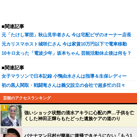
■関連記事
元「たけし軍団」秋山見学者さん 今は宅配ピザのオーナー店長
元カリスマホスト城咲仁さん 今は家賃10万円以下で電車移動
10キロ太った「電波少年」坂本ちゃん 芸能活動休止後は何を？
■関連記事
女子マラソンで日本記録 小鴨由水さんは指導＆生保レディー
初の黒人関取・戦闘竜さんは義父設立の会社で超多忙の日々
芸能のアクセスランキング
1
強いショック状態の清水アキラに心配の声…子供を亡
くした神田正輝らもたどった遺族ケアの道のり
2
バナナマン日村が簡単に復帰できそうにない「もう1