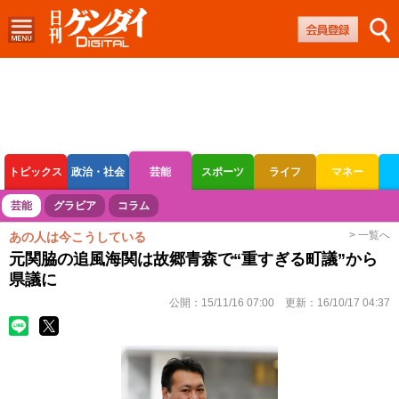
トピックス
政治・社会
芸能
スポーツ
ライフ
マネー
ボートレース
競輪
オートレース
芸能
グラビア
コラム
> 一覧へ
あの人は今こうしている
元関脇の追風海関は故郷青森で“重すぎる町議”から
県議に
公開：
15/11/16 07:00
更新：
16/10/17 04:37