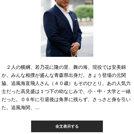
２人の横綱、若乃花に隆の里、舞の海、現役では安美錦
か。みんな相撲が盛んな青森県出身だ。きょう登場の元関
脇、追風海直飛人さん（４０歳）もそのひとり。あの人気力
士だった高見盛は１つ下の幼なじみで、小・中・大学と一緒
だった。０６年に引退後は角界に残らず、さっさと身を引い
た。追風海関、…
全文表示する