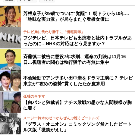
芳根京子が29歳でついに“覚醒”！ 朝ドラから10年…
「地味な実力派」が局をまたぐ看板女優に
テレビ局に代わり勝手に「情報開示」
フジテレビ、日本テレビも出演者と社内トラブルがあ
ったのに…NHKの対応はどう見ますか？
斉藤慎二被告に懲役7年求刑、運命の判決は11月16
日…視聴者の関心は執行猶予の有無に集中
不倫騒動でアンチ多い田中圭をドラマ主演に？ テレビ
東京が“攻めの姿勢”貫くしたたか皮算用
孤独のキネマ
【白パンと独裁者】ナチス敗戦の愚かな人間模様が胸
に響く
スージー鈴木のゼロからぜんぶ聴くビートルズ
『グラス・オニオン』コミックソング然としたビート
ルズ版「微笑がえし」