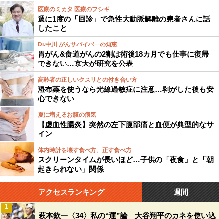
医療のミカタ 医療のフシギ
週に1度の「回診」で急性大動脈解離の患者さんに話
したこと
Dr.中川 がんサバイバーの知恵
胃がん&食道がんの2割は術後18カ月でも仕事に復帰
できない…京大が研究を公表
高齢者の正しいクスリとの付き合い方
湿布薬を使うなら光線過敏症に注意…剥がした後も安
心できない
夏に増えるお腹の病気
【虚血性腸炎】突然の左下腹部痛と血便が典型的なサ
イン
体内時計を壊す食べ方、正す食べ方
スクリーンタイムが長いほど…子供の「夜食」と「朝
起きられない」関係
アクセスランキング
週間
1
萩本欽一〈34〉私の“運”論 大谷翔平のカネを使い込