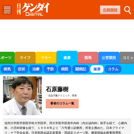
スポーツ
ライフ
マネー
健康
競馬
公営競技
コミッ
ボートレース
競輪
オートレース
病気
症状
治療
予防
病院
闘病記
健康
コラム
石原藤樹
「北品川藤クリニック」院長
著者のコラム一覧
信州大学医学部医学科大学院卒。同大学医学部老年内科（内分泌内科）助手を経て、心療内
科、小児科研修を経て、１９９８年より「六号通り診療所」所長を務めた。日本プライマ
リ・ケア学会会員。日本医師会認定産業医・同認定スポーツ医。糖尿病協会療養指導医。