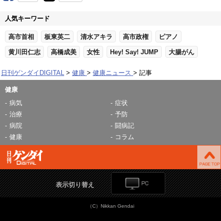
人気キーワード
高市首相
板東英二
清水アキラ
高市政権
ピアノ
黄川田仁志
高橋成美
女性
Hey! Say! JUMP
大腸がん
日刊ゲンダイDIGITAL
健康
健康ニュース
記事
健康
病気
症状
治療
予防
病院
闘病記
健康
コラム
表示切り替え
（C）Nikkan Gendai