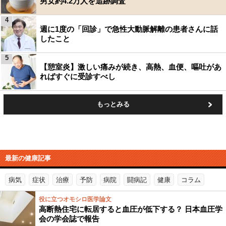
男女約4.2万人を追跡調査
4
週に1度の「回診」で急性大動脈解離の患者さんに話
したこと
5
【憩室炎】激しい痛みが続き、高熱、血便、嘔吐があ
ればすぐに受診すべし
もっとみる
最新の健康記事
病気
症状
治療
予防
病院
闘病記
健康
コラム
役に立つオモシロ医学論文
高断熱住宅に転居すると血圧が低下する？ 日本血圧学
会の学会誌で報告