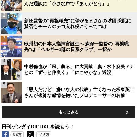
んだ通訳に「小さな声で『ありがとう』」
2
新庄監督の“再就職先”に挙がるまさかの球団 采配に
賛否もチームのテコ入れ役にうってつけ
3
欧州初の日本人指揮官誕生へ 森保一監督の“再就職
先”は「ベルギー1部の日系クラブ」一択か
4
中村倫也が「風、薫る」に大貢献…妻・水卜麻美アナ
との「ずっと仲良く」「にこやかな」近況
5
「恩人だけど、嫌いな人の代表」亡くなった板東英二
さんが複雑な感情を抱いたプロデューサーの名前
もっとみる
日刊ゲンダイDIGITALを読もう！
6.6万
18.5万