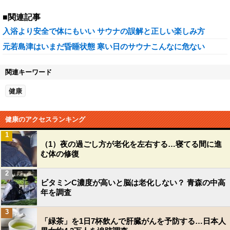
■関連記事
入浴より安全で体にもいい サウナの誤解と正しい楽しみ方
元若島津はいまだ昏睡状態 寒い日のサウナこんなに危ない
関連キーワード
健康
健康のアクセスランキング
1
（1）夜の過ごし方が老化を左右する…寝てる間に進
む体の修復
2
ビタミンC濃度が高いと脳は老化しない？ 青森の中高
年を調査
3
「緑茶」を1日7杯飲んで肝臓がんを予防する…日本人