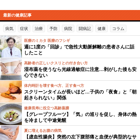
最新の健康記事
病気
症状
治療
予防
病院
闘病記
健康
コラム
医療のミカタ 医療のフシギ
週に1度の「回診」で急性大動脈解離の患者さんに話
したこと
高齢者の正しいクスリとの付き合い方
湿布薬を使うなら光線過敏症に注意…剥がした後も安
心できない
体内時計を壊す食べ方、正す食べ方
スクリーンタイムが長いほど…子供の「夜食」と「朝
起きられない」関係
健康長寿に役立つ高齢薬膳
【グレープフルーツ】「気」の巡りを促し、身体の熱
を冷まして中途覚醒
夏に増えるお腹の病気
【虚血性腸炎】突然の左下腹部痛と血便が典型的なサ