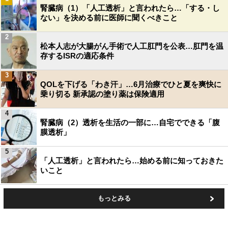
腎臓病（1）「人工透析」と言われたら…「する・し
ない」を決める前に医師に聞くべきこと
2
松本人志が大腸がん手術で人工肛門を公表…肛門を温
存するISRの適応条件
3
QOLを下げる「わき汗」…6月治療でひと夏を爽快に
乗り切る 新承認の塗り薬は保険適用
4
腎臓病（2）透析を生活の一部に…自宅でできる「腹
膜透析」
5
「人工透析」と言われたら…始める前に知っておきた
いこと
もっとみる