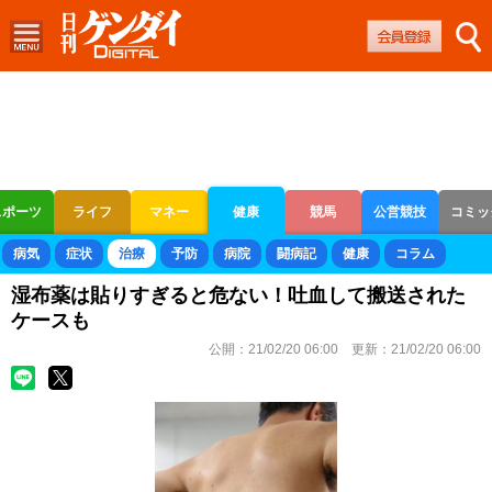
スポーツ
ライフ
マネー
健康
競馬
公営競技
コミッ
ボートレース
競輪
オートレース
病気
症状
治療
予防
病院
闘病記
健康
コラム
湿布薬は貼りすぎると危ない！吐血して搬送された
ケースも
公開：
21/02/20 06:00
更新：
21/02/20 06:00