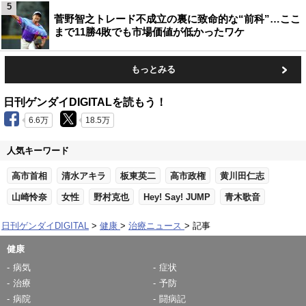
5
菅野智之トレード不成立の裏に致命的な“前科”…ここ
まで11勝4敗でも市場価値が低かったワケ
もっとみる
日刊ゲンダイDIGITALを読もう！
6.6万
18.5万
人気キーワード
高市首相
清水アキラ
板東英二
高市政権
黄川田仁志
山崎怜奈
女性
野村克也
Hey! Say! JUMP
青木歌音
日刊ゲンダイDIGITAL
健康
治療ニュース
記事
健康
病気
症状
治療
予防
病院
闘病記