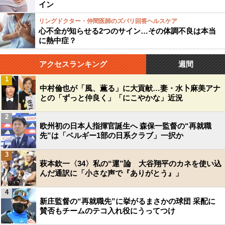
イン
リングドクター・仲間医師のズバリ回答ヘルスケア
心不全が知らせる2つのサイン…その体調不良は本当
に熱中症？
アクセスランキング
週間
1
中村倫也が「風、薫る」に大貢献…妻・水卜麻美アナ
との「ずっと仲良く」「にこやかな」近況
2
欧州初の日本人指揮官誕生へ 森保一監督の“再就職
先”は「ベルギー1部の日系クラブ」一択か
3
萩本欽一〈34〉私の“運”論 大谷翔平のカネを使い込
んだ通訳に「小さな声で『ありがとう』」
4
新庄監督の“再就職先”に挙がるまさかの球団 采配に
賛否もチームのテコ入れ役にうってつけ