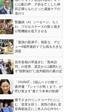
に心配の声…子供を亡くした神
田正輝らもたどった遺族ケアの
道のり
腎臓病（4）ソーセージ、ちく
わ、プロセスチーズの取り過ぎ
が腎機能を低下させる
「最強の新弟子」旭富士、デビ
ュー4場所連続Ｖでも残る大きな
課題
高市首相の早過ぎた「熊本訪
問」の背景…震災から1週間たた
ず“視察強行”に批判殺到の案の定
「VIVANT」1強ムードの陰で…
蒼井優「Tシャツが乾くまで」が
呼び覚ます"連ドラ本来の快感"
愛子さまのリンクコーデににじ
む「皇室を担う」覚悟の表れ 皇
室典範改正にご本人の心中やい