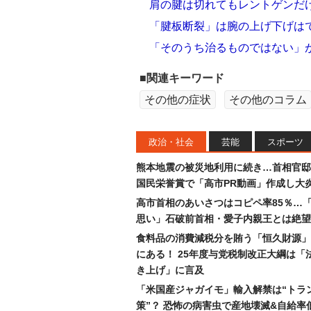
肩の腱は切れてもレントゲンだ
「腱板断裂」は腕の上げ下げは
「そのうち治るものではない」
■関連キーワード
その他の症状
その他のコラム
政治・社会
芸能
スポーツ
熊本地震の被災地利用に続き…首相官邸
国民栄誉賞で「高市PR動画」作成し大
高市首相のあいさつはコピペ率85％…
思い」石破前首相・愛子内親王とは絶望
食料品の消費減税分を賄う「恒久財源」
にある！ 25年度与党税制改正大綱は「
き上げ」に言及
「米国産ジャガイモ」輸入解禁は“トラ
策”？ 恐怖の病害虫で産地壊滅&自給率