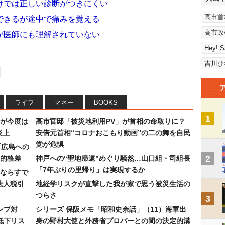
けでは正しい診断がつきにくい
高市首
できるが途中で痛みを覚える
高市政
が医師にも理解されていない
Hey! 
吉川ひ
ライフ
マネー
BOOKS
1
が今度は
高市官邸「被災地利用PV」が首相の命取りに？
炎上
安倍元首相“コロナおこもり動画”の二の舞を自民
党が危惧
「広島への
2
的格差
神戸への“聖地帰還”めぐり騒然…山口組・司組長
「7年ぶりの里帰り」は実現するか
ならすで
法人税引
地経学リスクが直撃した我が家で思う被災生活の
つらさ
3
ンプ対
シリーズ 保阪メモ「昭和史余話」（11）海軍出
低下リス
身の野村大使と外務省プロパーとの間の決定的溝