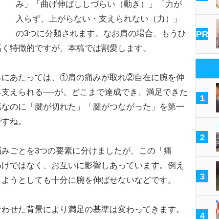
み」「曲げ伸ばししづらい（動き）」「力が
入らず、上がらない・支えられない（力）」
の3つに分類されます。なお肩の場合、もうひ
PR
高く特徴的ですが、本稿では割愛します。
にあたっては、①肩の痛みが取れ②自在に腕を伸
支えられる──が、どこまで達成でき、満足できた
1
話なのに「腱が切れた」「腱がつながった」を第一
ですね。
2
みごとを3つの要素に分けましたが、この「痛
わけではなく、お互いに影響しあっています。例え
3
しようとしても十分に腕を伸ばせないなどです。
わせた背景により満足の基準は変わってきます。
4