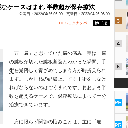
なケースはまれ 半数超が保存療法
公開日：
2022/04/26 06:00
更新日：
2022/04/26 06:00
3
>> バックナンバー
印刷
4
「五十肩」と思っていた肩の痛み。実は、肩
の腱板が切れた腱板断裂とわかった瞬間、
手
5
術
を覚悟して青ざめてしまう方が時折見られ
ます。しかし私の経験上、すぐ手術をしなけ
ればならないのはごくまれです。おおよそ半
数を超えるケースで、保存療法によって十分
PR
治療できています。
肩に限らず関節の悩みごとは、主に「痛
PR