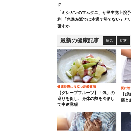
ク
「ミシガンのマムダニ」が民主党上院予
利 「急進左派では本選で勝てない」と
覆すか
最新の健康記事
病気
症状
健康長寿に役立つ高齢薬膳
夏に増
【グレープフルーツ】「気」の
【虚
巡りを促し、身体の熱を冷まし
痛と
て中途覚醒