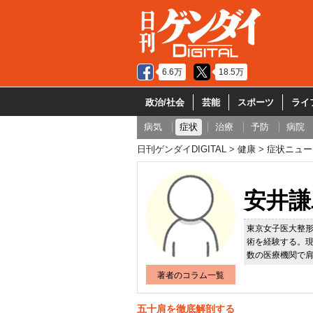
6.6万
18.5万
政治/社会
芸能
スポーツ
ライ
病気
症状
治療
予防
病院
日刊ゲンダイDIGITAL
健康
症状ニュー
安井謙
東京女子医大整形
術を経験する。現
数の医療機関で
著者のコラム一覧
五十肩を徹底解剖する