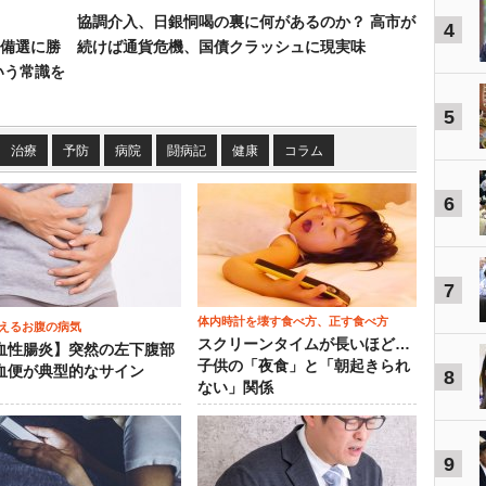
協調介入、日銀恫喝の裏に何があるのか？ 高市が
4
備選に勝
続けば通貨危機、国債クラッシュに現実味
いう常識を
5
治療
予防
病院
闘病記
健康
コラム
6
7
体内時計を壊す食べ方、正す食べ方
えるお腹の病気
スクリーンタイムが長いほど…
血性腸炎】突然の左下腹部
子供の「夜食」と「朝起きられ
血便が典型的なサイン
8
ない」関係
9