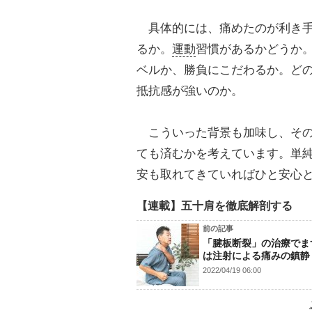
具体的には、痛めたのが利き手
るか。
運動
習慣があるかどうか
ベルか、勝負にこだわるか。ど
抵抗感が強いのか。
こういった背景も加味し、その
ても済むかを考えています。単
安も取れてきていればひと安心
【連載】五十肩を徹底解剖する
前の記事
「腱板断裂」の治療でま
は注射による痛みの鎮静
2022/04/19 06:00