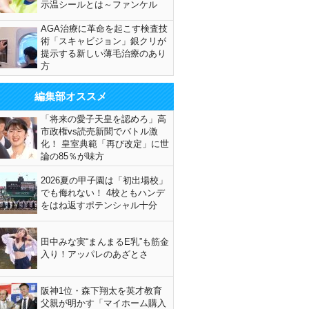
示温シールとは～ファンケル
AGA治療に革命を起こす検査技
術「スキャビジョン」銀クリが
提示する新しい薄毛治療のあり
方
編集部オススメ
「将来の愛子天皇を認めろ」高
市政権vs読売新聞でバトル激
化！ 皇室典範「再び改定」に世
論の85％が味方
2026夏の甲子園は「初出場校」
でも侮れない！ 4校ともハンデ
をはね返すポテンシャル十分
田中みな実“まんまるE乳”も筋金
入り！アッパレのあざとさ
阪神1位・森下翔太を英才教育
父親が明かす「マイホーム購入