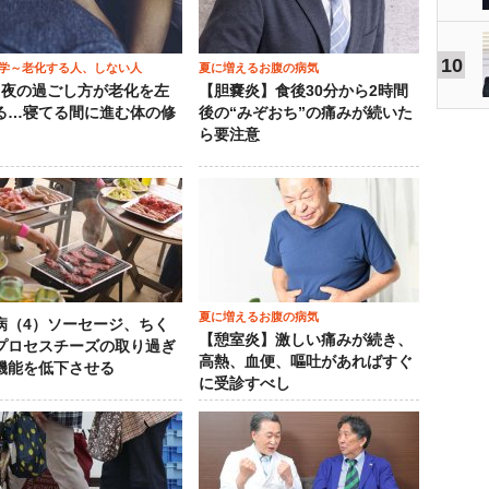
10
学～老化する人、しない人
夏に増えるお腹の病気
）夜の過ごし方が老化を左
【胆嚢炎】食後30分から2時間
る…寝てる間に進む体の修
後の“みぞおち”の痛みが続いた
ら要注意
夏に増えるお腹の病気
病（4）ソーセージ、ちく
【憩室炎】激しい痛みが続き、
プロセスチーズの取り過ぎ
高熱、血便、嘔吐があればすぐ
機能を低下させる
に受診すべし