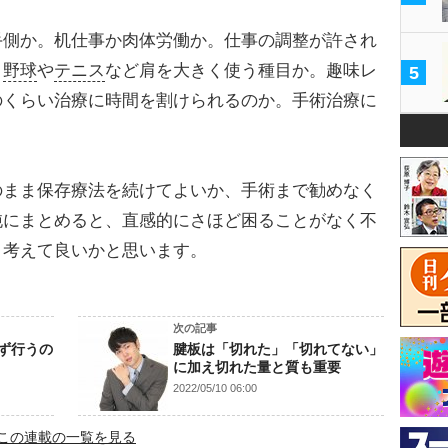
側か。机仕事か肉体労働か。仕事の調整が許され
。
野球
や
テニス
など肩を大きく使う種目か。趣味レ
5
のくらい治療に時間を割けられるのか。手術治療に
まま保存療法を続けてよいか、手術まで勧めなく
純にまとめると、直感的にさほど困ることがなく不
と考えて良いかと思います。
次の記事
ず行うの
腱板は「切れた」「切れてない」
に加え切れた量と質も重要
2022/05/10 06:00
この連載の一覧を見る