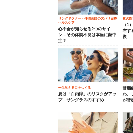
リングドクター・仲間医師のズバリ回答
夜の医
ヘルスケア
（1
心不全が知らせる2つのサイ
右す
ン…その体調不良は本当に熱中
復
症？
一生見える目をつくる
腎臓
夏は「白内障」のリスクがアッ
わ、
プ…サングラスのすすめ
が腎