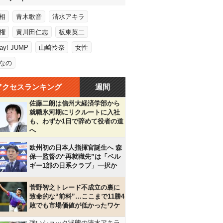
相
青木歌音
清水アキラ
権
黄川田仁志
板東英二
Say! JUMP
山崎怜奈
女性
なの
アクセスランキング
週間
佐藤二朗は信州大経済学部から
就職氷河期にリクルートに入社
も、わずか1日で辞めて役者の道
へ
欧州初の日本人指揮官誕生へ 森
保一監督の“再就職先”は「ベル
ギー1部の日系クラブ」一択か
菅野智之トレード不成立の裏に
致命的な“前科”…ここまで11勝4
敗でも市場価値が低かったワケ
強いショック状態の清水アキラ