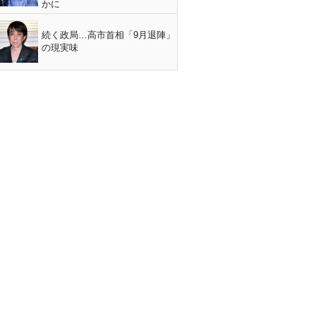
かに
続く政局…高市首相「9月退陣」
の現実味