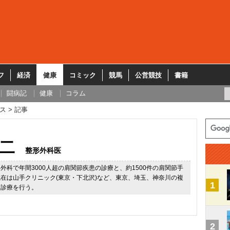
フ
経済
健康
コミック
競馬
公営競技
書籍
闘病記
健康
コラム
ス
記事
二
整形外科医
外科で年間3000人超の肩関節疾患の診療と、約1500件の肩関節手
在は山手クリニック(東京・下北沢)など、東京、埼玉、神奈川の複
1
肩診療を行う。
2