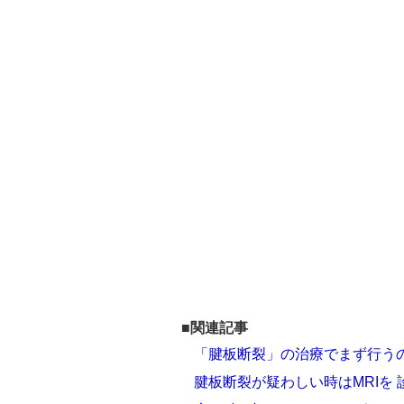
■関連記事
「腱板断裂」の治療でまず行う
腱板断裂が疑わしい時はMRIを