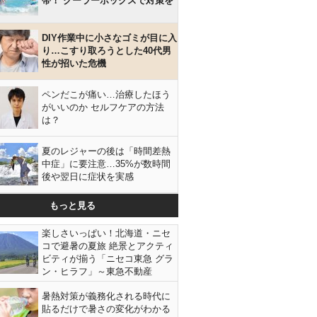
帯！ クーラーボックスで対策を
DIY作業中に小さなゴミが目に入
り…こすり取ろうとした40代男
性が招いた危機
ペンだこが痛い…治療したほう
がいいのか セルフケアの方法
は？
夏のレジャーの後は「時間差熱
中症」に要注意…35%が数時間
後や翌日に症状を実感
もっと見る
楽しさいっぱい！北海道・ニセ
コで避暑の夏旅 絶景とアクティ
ビティが揃う「ニセコ東急 グラ
ン・ヒラフ」～東急不動産
暑熱対策が義務化される時代に
貼るだけで暑さの変化がわかる