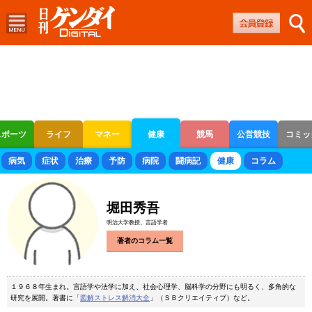
スポーツ
ライフ
マネー
健康
競馬
公営競技
コミッ
ボートレース
競輪
オートレース
病気
症状
治療
予防
病院
闘病記
健康
コラム
堀田秀吾
明治大学教授、言語学者
著者のコラム一覧
１９６８年生まれ。言語学や法学に加え、社会心理学、脳科学の分野にも明るく、多角的な
研究を展開。著書に「
図解ストレス解消大全
」（ＳＢクリエイティブ）など。