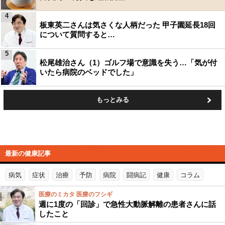
4
板東英二さんは気さくな人柄だった 甲子園延長18回
について質問すると…
5
松尾雄治さん（1）ゴルフ場で意識を失う…「気が付
いたら病院のベッドでした」
もっとみる
最新の健康記事
病気
症状
治療
予防
病院
闘病記
健康
コラム
医療のミカタ 医療のフシギ
週に1度の「回診」で急性大動脈解離の患者さんに話
したこと