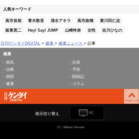
人気キーワード
高市首相
青木歌音
清水アキラ
高市政権
黄川田仁志
板東英二
Hey! Say! JUMP
山崎怜奈
女性
吉川ひなの
日刊ゲンダイDIGITAL
健康
健康ニュース
記事
健康
病気
症状
治療
予防
病院
闘病記
健康
コラム
表示切り替え
（C）Nikkan Gendai