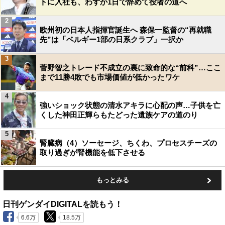
トに入社も、わずか1日で辞めて役者の道へ
2
欧州初の日本人指揮官誕生へ 森保一監督の“再就職
先”は「ベルギー1部の日系クラブ」一択か
3
菅野智之トレード不成立の裏に致命的な“前科”…ここ
まで11勝4敗でも市場価値が低かったワケ
4
強いショック状態の清水アキラに心配の声…子供を亡
くした神田正輝らもたどった遺族ケアの道のり
5
腎臓病（4）ソーセージ、ちくわ、プロセスチーズの
取り過ぎが腎機能を低下させる
もっとみる
日刊ゲンダイDIGITALを読もう！
6.6万
18.5万