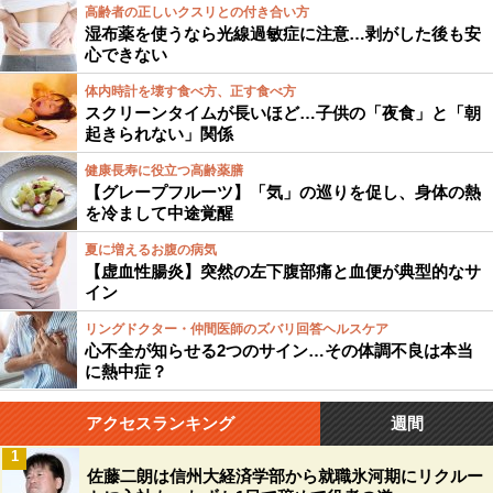
高齢者の正しいクスリとの付き合い方
湿布薬を使うなら光線過敏症に注意…剥がした後も安
心できない
体内時計を壊す食べ方、正す食べ方
スクリーンタイムが長いほど…子供の「夜食」と「朝
起きられない」関係
健康長寿に役立つ高齢薬膳
【グレープフルーツ】「気」の巡りを促し、身体の熱
を冷まして中途覚醒
夏に増えるお腹の病気
【虚血性腸炎】突然の左下腹部痛と血便が典型的なサ
イン
リングドクター・仲間医師のズバリ回答ヘルスケア
心不全が知らせる2つのサイン…その体調不良は本当
に熱中症？
アクセスランキング
週間
1
佐藤二朗は信州大経済学部から就職氷河期にリクルー