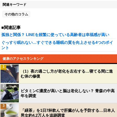
関連キーワード
その他のコラム
■関連記事
孤独と関係？ LINEを頻繁に使っている高齢者は幸福感が高い
ぐっすり眠れない…すぐできる睡眠の質を向上させる4つのポイ
ント
健康のアクセスランキング
1
（1）夜の過ごし方が老化を左右する…寝てる間に進
む体の修復
2
ビタミンC濃度が高いと脳は老化しない？ 青森の中高
年を調査
3
「緑茶」を1日7杯飲んで肝臓がんを予防する…日本人
男女約4.2万人を追跡調査