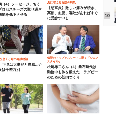
夏に増えるお腹の病気
病（4）ソーセージ、ちく
【憩室炎】激しい痛みが続き、
プロセスチーズの取り過ぎ
高熱、血便、嘔吐があればすぐ
機能を低下させる
10
に受診すべし
伝説のトップアスリートに聞く「シニア
な息子と母の介護物語
スタイル」
0）下見は大事だと痛感…介
松尾雄二さん（4）釜石時代は
設は千差万別
勤務中も体を鍛えた…ラグビー
のための筋肉づくり