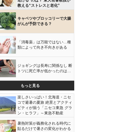
老ける”のは？ 東大名誉教授が
教える“ストレスと老化”
キャベツやブロッコリーで大腸
がんが予防できる？
「消毒薬」は万能ではない…種
類によって向き不向きがある
ジョギングは長寿に関係なし 断
トツに死亡率が低かったのは…
もっと見る
楽しさいっぱい！北海道・ニセ
コで避暑の夏旅 絶景とアクティ
ビティが揃う「ニセコ東急 グラ
ン・ヒラフ」～東急不動産
暑熱対策が義務化される時代に
貼るだけで暑さの変化がわかる