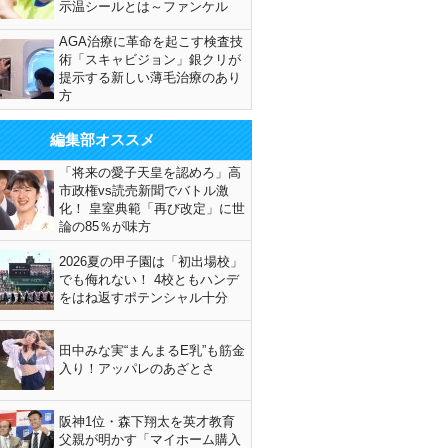
示温シールとは～ファンケル
AGA治療に革命を起こす検査技
術「スキャビジョン」銀クリが
提示する新しい薄毛治療のあり
方
編集部オススメ
「将来の愛子天皇を認めろ」高
市政権vs読売新聞でバトル激
化！ 皇室典範「再び改定」に世
論の85％が味方
2026夏の甲子園は「初出場校」
でも侮れない！ 4校ともハンデ
をはね返すポテンシャル十分
田中みな実“まんまるE乳”も筋金
入り！アッパレのあざとさ
阪神1位・森下翔太を英才教育
父親が明かす「マイホーム購入