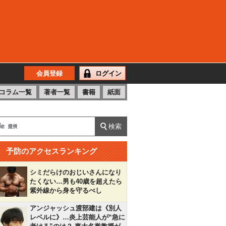
会員登録
ログイン
コラム一覧
著者一覧
書籍
紙面
予防のアクセスランキング
シミだらけのおじいさんになり
たくない…男も40歳を超えたら
紫外線から身を守るべし
アンジャッシュ渡部建は《別人
レベルに》…炎上芸能人が“急に