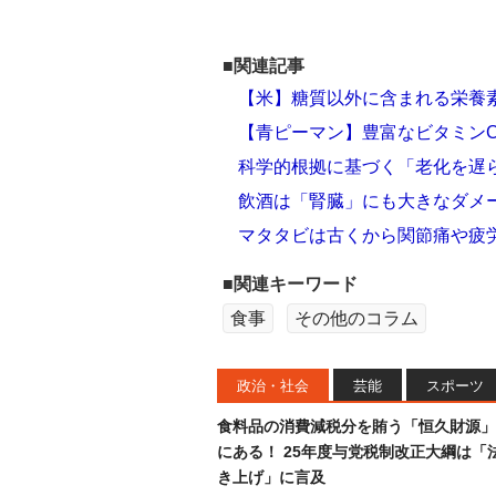
■関連記事
【米】糖質以外に含まれる栄養
【青ピーマン】豊富なビタミン
科学的根拠に基づく「老化を遅ら
飲酒は「腎臓」にも大きなダメ
マタタビは古くから関節痛や疲
■関連キーワード
食事
その他のコラム
政治・社会
芸能
スポーツ
食料品の消費減税分を賄う「恒久財源」
にある！ 25年度与党税制改正大綱は「
き上げ」に言及