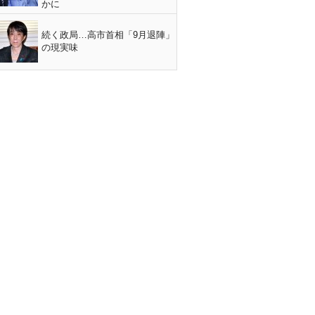
かに
続く政局…高市首相「9月退陣」
の現実味