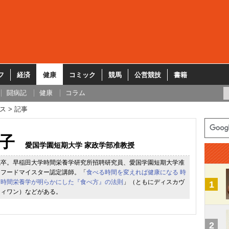
フ
経済
健康
コミック
競馬
公営競技
書籍
闘病記
健康
コラム
ス
記事
子
愛国学園短期大学 家政学部准教授
院卒。早稲田大学時間栄養学研究所招聘研究員、愛国学園短期大学准
トフードマイスター認定講師。「
食べる時間を変えれば健康になる 時
「
時間栄養学が明らかにした『食べ方』の法則
」（ともにディスカヴ
1
ティワン）などがある。
2