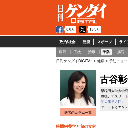
6.6万
18.5万
政治/社会
芸能
スポーツ
ライ
病気
症状
治療
予防
病院
日刊ゲンダイDIGITAL
健康
予防ニュー
古谷彰
早稲田大学大学
教授、アスリー
間栄養学入門
」
ァー・トゥエン
著者のコラム一覧
時間栄養学と旬の食材