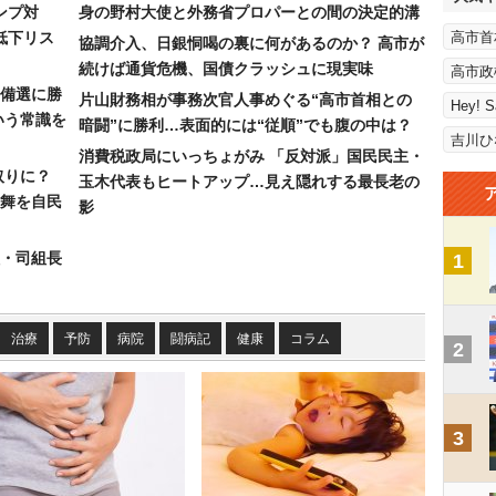
ンプ対
身の野村大使と外務省プロパーとの間の決定的溝
低下リス
高市首
協調介入、日銀恫喝の裏に何があるのか？ 高市が
続けば通貨危機、国債クラッシュに現実味
高市政
備選に勝
片山財務相が事務次官人事めぐる“高市首相との
Hey! 
いう常識を
暗闘”に勝利…表面的には“従順”でも腹の中は？
吉川ひ
消費税政局にいっちょがみ 「反対派」国民民主・
取りに？
玉木代表もヒートアップ…見え隠れする最長老の
の舞を自民
影
組・司組長
1
治療
予防
病院
闘病記
健康
コラム
2
3