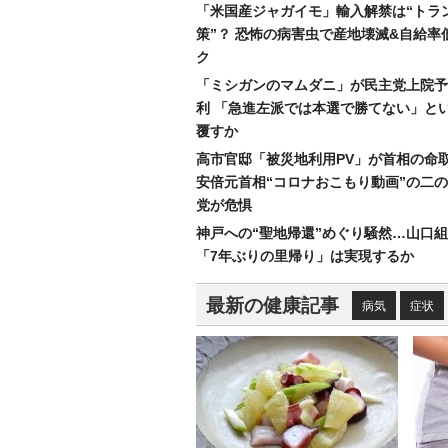
「米国産ジャガイモ」輸入解禁は“トラ
策”？ 恐怖の病害虫で産地壊滅&自給率
ク
「ミシガンのマムダニ」が民主党上院予
利 「急進左派では本選で勝てない」と
覆すか
高市官邸「被災地利用PV」が首相の命
安倍元首相“コロナおこもり動画”の二
党が危惧
神戸への“聖地帰還”めぐり騒然…山口
「7年ぶりの里帰り」は実現するか
最新の健康記事
病気
症状