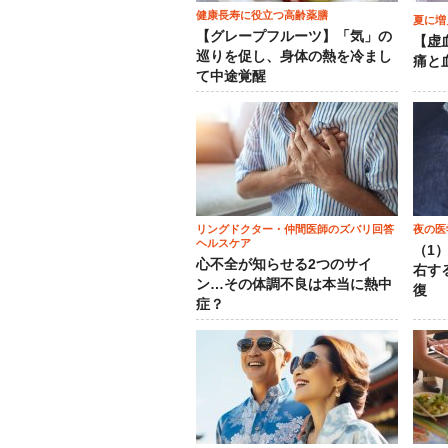
健康長寿に役立つ高齢薬膳
夏に増
【グレープフルーツ】「気」の
【虚
巡りを促し、身体の熱を冷まし
痛と
て中途覚醒
リングドクター・仲間医師のズバリ回答
夜の医
ヘルスケア
（1
心不全が知らせる2つのサイ
右す
ン…その体調不良は本当に熱中
復
症？