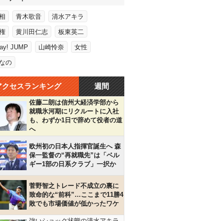
相
青木歌音
清水アキラ
権
黄川田仁志
板東英二
Say! JUMP
山崎怜奈
女性
なの
アクセスランキング
週間
佐藤二朗は信州大経済学部から
就職氷河期にリクルートに入社
も、わずか1日で辞めて役者の道
へ
欧州初の日本人指揮官誕生へ 森
保一監督の“再就職先”は「ベル
ギー1部の日系クラブ」一択か
菅野智之トレード不成立の裏に
致命的な“前科”…ここまで11勝4
敗でも市場価値が低かったワケ
強いショック状態の清水アキラ