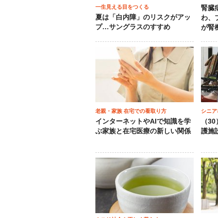
一生見える目をつくる
腎臓
夏は「白内障」のリスクがアッ
わ、
プ…サングラスのすすめ
が腎
老親・家族 在宅での看取り方
シニア
インターネットやAIで知識を学
（3
ぶ家族と在宅医療の新しい関係
護施