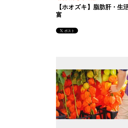
【ホオズキ】脂肪肝・生
富