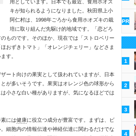
用としています。日本でも最近、食用ホオズ
キが知られるようになりました。秋田県上小
阿仁村は、1998年ごろから食用ホオズキの栽
PR
培に取り組んだ先駆け的地域です。「恋どろ
方のものです。そのほか、現在では「ストロベリー
「ほおずきトマト」「オレンジチェリー」などさま
います。
1
ザート向けの果実として扱われていますが、日本
ことが多いそうです。果実はオレンジ色の球形から
2
には小さな白い種がありますが、気になるほどでは
3
素には
健康
に役立つ成分が豊富です。まずは、ビ
ル。細胞内の情報伝達や神経伝達に関わるだけでな
4