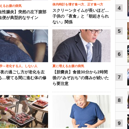
体内時計を壊す食べ方、正す食べ方
えるお腹の病気
4
スクリーンタイムが長いほど…
血性腸炎】突然の左下腹部
子供の「夜食」と「朝起きられ
血便が典型的なサイン
ない」関係
5
6
学～老化する人、しない人
夏に増えるお腹の病気
）夜の過ごし方が老化を左
【胆嚢炎】食後30分から2時間
7
る…寝てる間に進む体の修
後の“みぞおち”の痛みが続いた
ら要注意
8
9