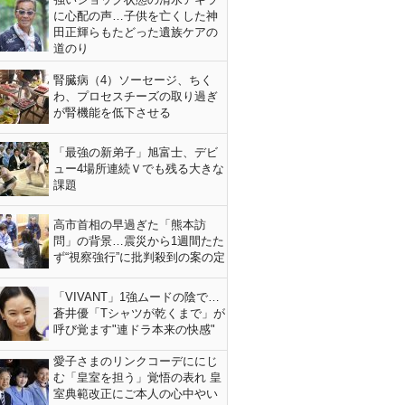
に心配の声…子供を亡くした神
田正輝らもたどった遺族ケアの
道のり
腎臓病（4）ソーセージ、ちく
わ、プロセスチーズの取り過ぎ
が腎機能を低下させる
「最強の新弟子」旭富士、デビ
ュー4場所連続Ｖでも残る大きな
課題
高市首相の早過ぎた「熊本訪
問」の背景…震災から1週間たた
ず“視察強行”に批判殺到の案の定
「VIVANT」1強ムードの陰で…
蒼井優「Tシャツが乾くまで」が
呼び覚ます"連ドラ本来の快感"
愛子さまのリンクコーデににじ
む「皇室を担う」覚悟の表れ 皇
室典範改正にご本人の心中やい