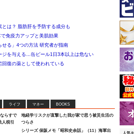
素とは？ 脂肪肝を予防する成分も
Cで免疫力アップと美肌効果
せる」4つの方法 研究者が指南
ージを与える…缶ビール1日3本以上は危ない
労回復の薬として使われている
ライフ
マネー
BOOKS
ならすで
地経学リスクが直撃した我が家で思う被災生活の
法人税引
つらさ
シリーズ 保阪メモ「昭和史余話」（11）海軍出
人気