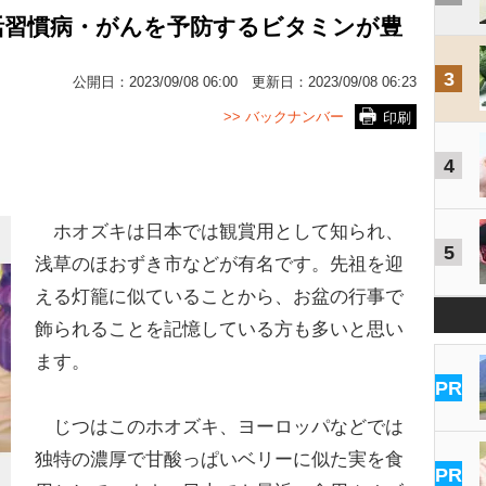
活習慣病・がんを予防するビタミンが豊
3
公開日：
2023/09/08 06:00
更新日：
2023/09/08 06:23
>> バックナンバー
印刷
4
ホオズキは日本では観賞用として知られ、
5
浅草のほおずき市などが有名です。先祖を迎
える灯籠に似ていることから、お盆の行事で
飾られることを記憶している方も多いと思い
ます。
PR
じつはこのホオズキ、ヨーロッパなどでは
独特の濃厚で甘酸っぱいベリーに似た実を食
PR