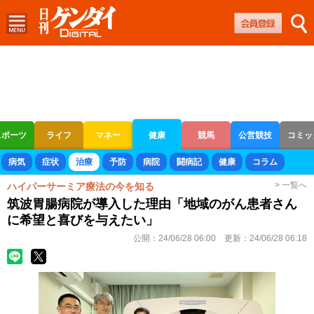
スポーツ
ライフ
マネー
健康
競馬
公営競技
コミッ
ボートレース
競輪
オートレース
病気
症状
治療
予防
病院
闘病記
健康
コラム
> 一覧へ
ハイパーサーミア療法の今を知る
筑波胃腸病院が導入した理由「地域のがん患者さん
に希望と喜びを与えたい」
公開：
24/06/28 06:00
更新：
24/06/28 06:18