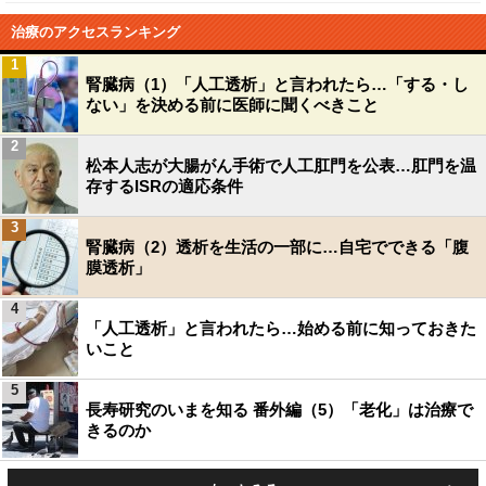
治療のアクセスランキング
1
腎臓病（1）「人工透析」と言われたら…「する・し
ない」を決める前に医師に聞くべきこと
2
松本人志が大腸がん手術で人工肛門を公表…肛門を温
存するISRの適応条件
3
腎臓病（2）透析を生活の一部に…自宅でできる「腹
膜透析」
4
「人工透析」と言われたら…始める前に知っておきた
いこと
5
長寿研究のいまを知る 番外編（5）「老化」は治療で
きるのか