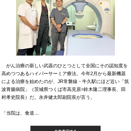
がん治療の新しい武器のひとつとして全国にその認知度を
高めつつあるハイパーサーミア療法。今年2月から最新機器
による治療を始めたのが、JR常磐線・牛久駅にほど近い「筑
波胃腸病院」（茨城県つくば市高見原=鈴木隆二理事長、田
村孝史院長）だ。永井健太郎副院長が言う。
「当院は、食道…