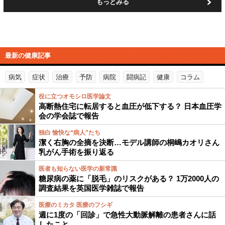
もっとみる
最新の健康記事
病気
症状
治療
予防
病院
闘病記
健康
コラム
役に立つオモシロ医学論文
高断熱住宅に転居すると血圧が低下する？ 日本血圧学
会の学会誌で報告
独白 愉快な“病人”たち
潔く右胸の全摘を決断…モデル講師の桐嶋カオリさん
乳がん手術を振り返る
医者も知らない医学の新常識
糖尿病の薬に「脱毛」のリスクがある？ 1万2000人の
調査結果を英国医学雑誌で報告
医療のミカタ 医療のフシギ
週に1度の「回診」で急性大動脈解離の患者さんに話
したこと