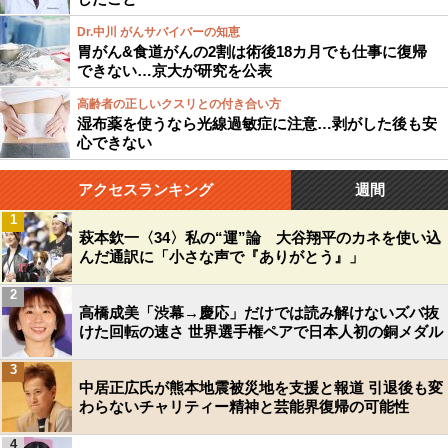
Dr.中川 がんサバイバーの知恵
胃がん&食道がんの2割は術後18カ月でも仕事に復帰
できない…京大が研究を公表
高齢者の正しいクスリとの付き合い方
湿布薬を使うなら光線過敏症に注意…剥がした後も安
心できない
アクセスランキング
週間
1
萩本欽一〈34〉私の“運”論 大谷翔平のカネを使い込
んだ通訳に「小さな声で『ありがとう』」
2
高橋成美「渋幕→慶応」だけでは読み解けないズバ抜
けた回転の速さ 世界選手権ペアで日本人初の銅メダル
3
中居正広氏が熊本地震被災地を支援と報道 引退後も変
わらないチャリティー精神と芸能界復帰の可能性
4