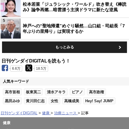
松本若菜「ジュラシック・ワールド」吹き替え《棒読
み》論争再燃…暗雲漂う主演ドラマに新たな逆風
5
神戸への“聖地帰還”めぐり騒然…山口組・司組長「7
年ぶりの里帰り」は実現するか
もっとみる
日刊ゲンダイDIGITALを読もう！
6.6万
18.5万
人気キーワード
高市首相
板東英二
清水アキラ
ピアノ
高市政権
黒田みゆ
黄川田仁志
女性
高橋成美
Hey! Say! JUMP
日刊ゲンダイDIGITAL
健康
治療ニュース
記事
健康