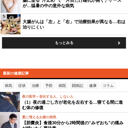
脇に塗る“汗止め”で「片目だけ瞳孔が開く」ケース
が…猛暑の中の意外な病気
5
大腸がんは「左」と「右」で治療効果が異なる…右は
治りにくい
もっとみる
最新の健康記事
病気
症状
治療
予防
病院
闘病記
健康
コラム
夜の医学～老化する人、しない人
（1）夜の過ごし方が老化を左右する…寝てる間に進
む体の修復
夏に増えるお腹の病気
【胆嚢炎】食後30分から2時間後の“みぞおち”の痛み