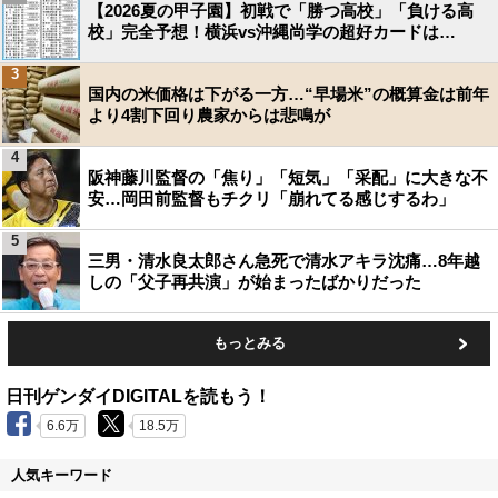
【2026夏の甲子園】初戦で「勝つ高校」「負ける高
校」完全予想！横浜vs沖縄尚学の超好カードは…
3
国内の米価格は下がる一方…“早場米”の概算金は前年
より4割下回り農家からは悲鳴が
4
阪神藤川監督の「焦り」「短気」「采配」に大きな不
安…岡田前監督もチクリ「崩れてる感じするわ」
5
三男・清水良太郎さん急死で清水アキラ沈痛…8年越
しの「父子再共演」が始まったばかりだった
もっとみる
日刊ゲンダイDIGITALを読もう！
6.6万
18.5万
人気キーワード