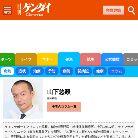
スポーツ
ライフ
マネー
健康
競馬
公営競技
コミッ
ボートレース
競輪
オートレース
病気
症状
治療
予防
病院
闘病記
健康
コラム
山下悠毅
精神科医
著者のコラム一覧
ライフサポートクリニック院長。精神科専門医・精神保健指導医。令和1年12月、ライフサポ
ートクリニック（東京都豊島区）を開設。「お薬だけに頼らない精神科医療」をモットー
に、専門医による集団カウンセリングや極真空手を用いた運動療法などを実施している。大