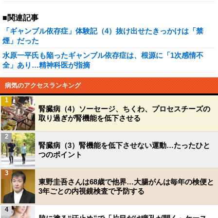
■関連記事
「ギャンブル依存症」体験記（4）抜け出せたきっかけは「禁
煙」だった
水原一平氏も陥ったギャンブル依存症は、根源に「1次感情不
全」あり…精神科医が指摘
病気のアクセスランキング
1
腎臓病（4）ソーセージ、ちくわ、プロセスチーズの
取り過ぎが腎機能を低下させる
2
腎臓病（3）腎機能を低下させない運動…たったひと
つのポイント
3
東野圭吾さんは68歳で他界…大腸がんは毎年の検便と
3年ごとの内視鏡検査で予防する
4