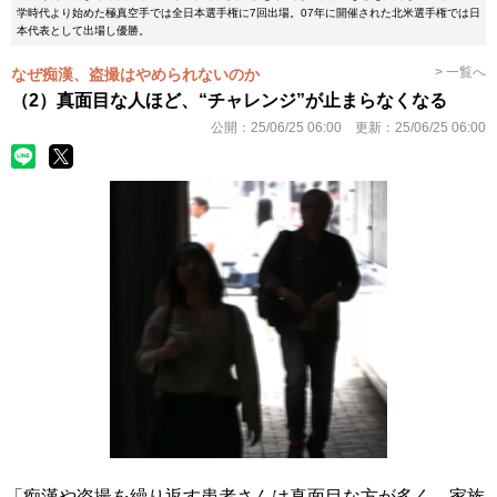
学時代より始めた極真空手では全日本選手権に7回出場。07年に開催された北米選手権では日
本代表として出場し優勝。
> 一覧へ
なぜ痴漢、盗撮はやめられないのか
（2）真面目な人ほど、“チャレンジ”が止まらなくなる
公開：
25/06/25 06:00
更新：
25/06/25 06:00
「痴漢や盗撮を繰り返す患者さんは真面目な方が多く、家族