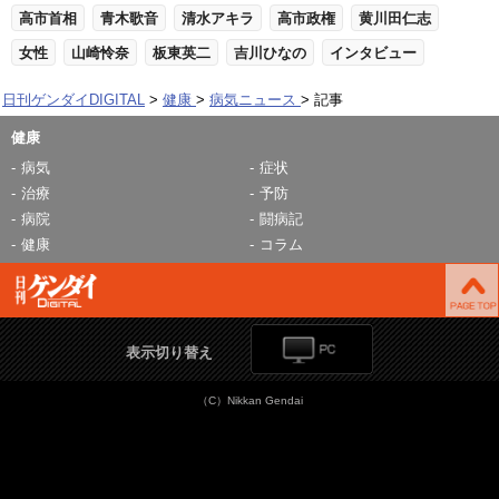
高市首相
青木歌音
清水アキラ
高市政権
黄川田仁志
女性
山崎怜奈
板東英二
吉川ひなの
インタビュー
日刊ゲンダイDIGITAL
健康
病気ニュース
記事
健康
病気
症状
治療
予防
病院
闘病記
健康
コラム
表示切り替え
（C）Nikkan Gendai