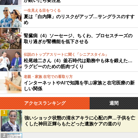
が続いたら要注意
一生見える目をつくる
夏は「白内障」のリスクがアップ…サングラスのすす
め
腎臓病（4）ソーセージ、ちくわ、プロセスチーズの
取り過ぎが腎機能を低下させる
伝説のトップアスリートに聞く「シニアスタイル」
松尾雄二さん（4）釜石時代は勤務中も体を鍛えた…
ラグビーのための筋肉づくり
老親・家族 在宅での看取り方
インターネットやAIで知識を学ぶ家族と在宅医療の新
しい関係
アクセスランキング
週間
1
強いショック状態の清水アキラに心配の声…子供を亡
くした神田正輝らもたどった遺族ケアの道のり
2