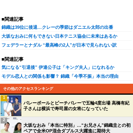
■関連記事
錦織は39位に後退…クレーの季節はダニエル太郎の出番
大坂なおみに何もできない日本テニス協会に未来はあるか
フェデラーとナダル “最高峰の2人”が日本で見られない訳
■関連記事
気になる“引退後” 伊達公子は「キング夫人」になれるか
モデル恋人との関係も影響？ 錦織「今季不振」本当の理由
その他のアクセスランキング
1
バレーボールとビーチバレーで五輪4度出場 高橋有紀
子さんは横浜で寿司屋の女将になっていた
2
大坂なおみ「本当に特別」…“お兄さん”錦織圭との初
ペアで全米OP混合ダブルス大躍進に期待大