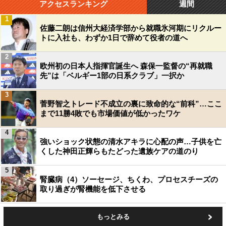
アクセスランキング
週間
1
佐藤二朗は信州大経済学部から就職氷河期にリクルー
トに入社も、わずか1日で辞めて役者の道へ
2
欧州初の日本人指揮官誕生へ 森保一監督の“再就職
先”は「ベルギー1部の日系クラブ」一択か
3
菅野智之トレード不成立の裏に致命的な“前科”…ここ
まで11勝4敗でも市場価値が低かったワケ
4
強いショック状態の清水アキラに心配の声…子供を亡
くした神田正輝らもたどった遺族ケアの道のり
5
腎臓病（4）ソーセージ、ちくわ、プロセスチーズの
取り過ぎが腎機能を低下させる
もっとみる