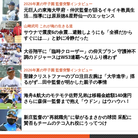
2026年夏の甲子園 監督突撃インタビュー
元巨人の東海大甲府・仲沢監督が語るイキイキ教員生
活…指導には原辰徳&星野仙一のエッセンス
山﨑武司 これが俺の生きる道
サウナで震度6の余震…避難しようにも「全裸だから
すぐには…」と妙に冷静だった
大谷翔平に「臨時クローザー」の仰天プラン 守護神不
調のドジャースはWS3連覇へなりふり構わず
2026年夏の甲子園 監督突撃インタビュー
聖隷クリストファーのプロ注目左腕は「大学進学」揺
るがず…田中監督が明かした親子の事情
海舟&航大のモテモテ佐野兄弟は移籍金総額140億円
さらに森保一監督まで抱え「ウドン」はウハウハ！
新庄監督の“再就職先”に挙がるまさかの球団 采配に
賛否もチームのテコ入れ役にうってつけ