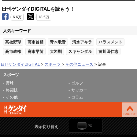
日刊ゲンダイDIGITALを読もう！
6.6万
18.5万
人気キーワード
高校野球
高市首相
青木歌音
清水アキラ
ハラスメント
高市政権
高市早苗
大岩剛
スキャンダル
黄川田仁志
日刊ゲンダイDIGITAL
スポーツ
その他ニュース
記事
スポーツ
野球
ゴルフ
格闘技
サッカー
その他
コラム
表示切り替え