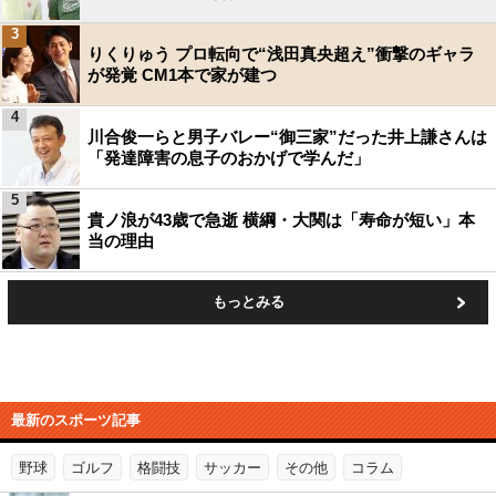
3
りくりゅう プロ転向で“浅田真央超え”衝撃のギャラ
が発覚 CM1本で家が建つ
4
川合俊一らと男子バレー“御三家”だった井上謙さんは
「発達障害の息子のおかげで学んだ」
5
貴ノ浪が43歳で急逝 横綱・大関は「寿命が短い」本
当の理由
もっとみる
最新のスポーツ記事
野球
ゴルフ
格闘技
サッカー
その他
コラム