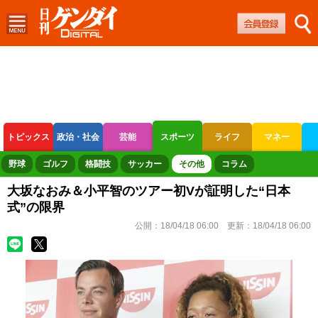
トピックス
政治・社会
芸能
スポーツ
ライフ
マネー
ボートレース
競輪
オートレース
野球
ゴルフ
格闘技
サッカー
その他
コラム
大坂なおみ＆小平智のツアー初Vが証明した“日本
式”の限界
公開：
18/04/18 06:00
更新：
18/04/18 06:00