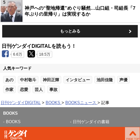
5
神戸への“聖地帰還”めぐり騒然…山口組・司組長「7
年ぶりの里帰り」は実現するか
もっとみる
日刊ゲンダイDIGITALを読もう！
6.6万
18.5万
人気キーワード
あの
中村敬斗
神田正輝
インタビュー
池田佳隆
声優
作家
恋愛
芸人
事故
日刊ゲンダイDIGITAL
BOOKS
BOOKSニュース
記事
BOOKS
BOOKS
日刊ゲンダイの書籍