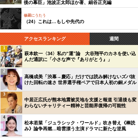
後の幕臣」池波正太郎ほか著、細谷正充編
修羅にうたう
（24）これは…もしや先代の
アクセスランキング
週間
1
萩本欽一〈34〉私の“運”論 大谷翔平のカネを使い込
んだ通訳に「小さな声で『ありがとう』」
2
高橋成美「渋幕→慶応」だけでは読み解けないズバ抜
けた回転の速さ 世界選手権ペアで日本人初の銅メダル
3
中居正広氏が熊本地震被災地を支援と報道 引退後も変
わらないチャリティー精神と芸能界復帰の可能性
4
松本若菜「ジュラシック・ワールド」吹き替え《棒読
み》論争再燃…暗雲漂う主演ドラマに新たな逆風