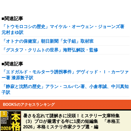
■関連記事
「トウモロコシの歴史」マイケル・オーウェン・ジョーンズ著
元村まゆ訳
「オトナの保健室」朝日新聞「女子組」取材班
「グスタフ・クリムトの世界」海野弘解説・監修
■関連記事
「エドガルド・モルターラ誘拐事件」デヴィッド・Ｉ・カーツァ
ー著 漆原敦子訳
「静寂と沈黙の歴史」アラン・コルバン著、小倉孝誠、中川真知
子訳
BOOKSのアクセスランキング
1
暑さを忘れて謎解きに没頭！ミステリー文庫特集
（3）プロが厳選する年に1度の短編集 「本格王
2026」本格ミステリ作家クラブ選・編