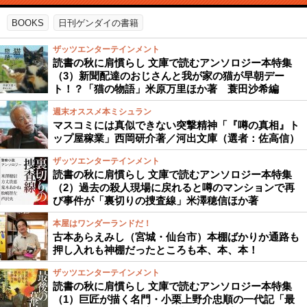
BOOKS
日刊ゲンダイの書籍
ザッツエンターテインメント
読書の秋に肩慣らし 文庫で読むアンソロジー本特集
（3）新聞配達のおじさんと我が家の猫が早朝デー
ト！？「猫の物語」米原万里ほか著 蓑田沙希編
週末オススメ本ミシュラン
マスコミには真似できない突撃精神「『噂の真相』ト
ップ屋稼業」西岡研介著／河出文庫（選者：佐高信）
ザッツエンターテインメント
読書の秋に肩慣らし 文庫で読むアンソロジー本特集
（2）過去の殺人現場に戻れると噂のマンションで再
び事件が「裏切りの捜査線」米澤穂信ほか著
本屋はワンダーランドだ！
古本あらえみし（宮城・仙台市）本棚ばかりか通路も
押し入れも神棚だったところも本、本、本！
ザッツエンターテインメント
読書の秋に肩慣らし 文庫で読むアンソロジー本特集
（1）巨匠が描く名門・小栗上野介忠順の一代記「最