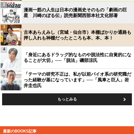
2
漫画一筋の人生は日本の漫画史そのもの「劇画の巨
星 川崎のぼる伝」読売新聞西部本社文化部著
3
古本あらえみし（宮城・仙台市）本棚ばかりか通路も
押し入れも神棚だったところも本、本、本！
4
「身近にあるドラッグ的なものや脱法性に自覚的にな
ることが大切」──「脱法」磯部涼氏
5
「テーマの研究不正は、私が以前バイオ系の研究職だ
った経験が基になっています」──「風車と巨人」岩
井圭也氏
もっとみる
最新のBOOKS記事