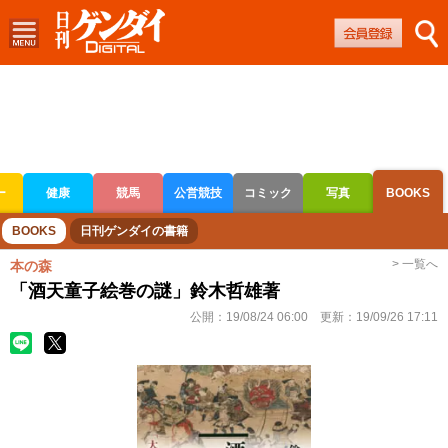
ー
健康
競馬
公営競技
コミック
写真
BOOKS
ボートレース
競輪
オートレース
BOOKS
日刊ゲンダイの書籍
> 一覧へ
本の森
「酒天童子絵巻の謎」鈴木哲雄著
公開：
19/08/24 06:00
更新：
19/09/26 17:11