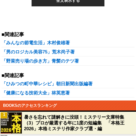
全文表示する
■関連記事
「みんなの節電生活」木村俊雄著
「男のロジカル美容75」荒木尚子著
「野菜売り場の歩き方」青髪のテツ著
■関連記事
「ひみつの町中華レシピ」朝日新聞出版編著
「健康になる技術大全」林英恵著
BOOKSのアクセスランキング
1
暑さを忘れて謎解きに没頭！ミステリー文庫特集
（3）プロが厳選する年に1度の短編集 「本格王
2026」本格ミステリ作家クラブ選・編