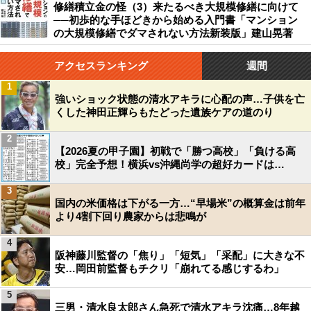
修繕積立金の怪（3）来たるべき大規模修繕に向けて
──初歩的な手ほどきから始める入門書「マンション
の大規模修繕でダマされない方法新装版」建山晃著
アクセスランキング
週間
1
強いショック状態の清水アキラに心配の声…子供を亡
くした神田正輝らもたどった遺族ケアの道のり
2
【2026夏の甲子園】初戦で「勝つ高校」「負ける高
校」完全予想！横浜vs沖縄尚学の超好カードは…
3
国内の米価格は下がる一方…“早場米”の概算金は前年
より4割下回り農家からは悲鳴が
4
阪神藤川監督の「焦り」「短気」「采配」に大きな不
安…岡田前監督もチクリ「崩れてる感じするわ」
5
三男・清水良太郎さん急死で清水アキラ沈痛…8年越