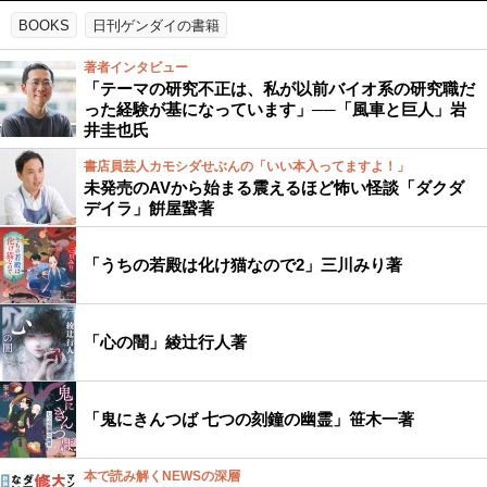
BOOKS
日刊ゲンダイの書籍
著者インタビュー
「テーマの研究不正は、私が以前バイオ系の研究職だ
った経験が基になっています」──「風車と巨人」岩
井圭也氏
書店員芸人カモシダせぶんの「いい本入ってますよ！」
未発売のAVから始まる震えるほど怖い怪談「ダクダ
デイラ」餠屋䖸著
「うちの若殿は化け猫なので2」三川みり著
「心の闇」綾辻行人著
「鬼にきんつば 七つの刻鐘の幽霊」笹木一著
本で読み解くNEWSの深層