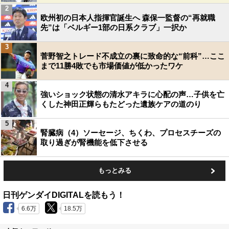
2
欧州初の日本人指揮官誕生へ 森保一監督の“再就職
先”は「ベルギー1部の日系クラブ」一択か
3
菅野智之トレード不成立の裏に致命的な“前科”…ここ
まで11勝4敗でも市場価値が低かったワケ
4
強いショック状態の清水アキラに心配の声…子供を亡
くした神田正輝らもたどった遺族ケアの道のり
5
腎臓病（4）ソーセージ、ちくわ、プロセスチーズの
取り過ぎが腎機能を低下させる
もっとみる
日刊ゲンダイDIGITALを読もう！
6.6万
18.5万