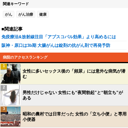
関連キーワード
がん
がん治療
健康
■関連記事
免疫療法&放射線注目「アブスコパル効果」より高めるには
阪神・原口は3b期 大腸がんは錠剤の抗がん剤で再発予防
病院のアクセスランキング
1
女性に多いセックス後の「頻尿」には意外な病気が潜
む
2
男性だけじゃない 女性にも“夜間勃起”と“朝立ち”が
ある
3
昭和の農村では日常だった 女性の「立ち小便」と専用
小便器