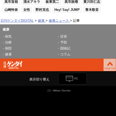
高市首相
清水アキラ
板東英二
高市政権
黄川田仁志
山崎怜奈
女性
野村克也
Hey! Say! JUMP
青木歌音
日刊ゲンダイDIGITAL
健康
健康ニュース
記事
健康
病気
症状
治療
予防
病院
闘病記
健康
コラム
表示切り替え
（C）Nikkan Gendai