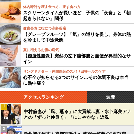
体内時計を壊す食べ方、正す食べ方
スクリーンタイムが長いほど…子供の「夜食」と「朝
起きられない」関係
健康長寿に役立つ高齢薬膳
【グレープフルーツ】「気」の巡りを促し、身体の熱
を冷まして中途覚醒
夏に増えるお腹の病気
【虚血性腸炎】突然の左下腹部痛と血便が典型的なサ
イン
リングドクター・仲間医師のズバリ回答ヘルスケア
心不全が知らせる2つのサイン…その体調不良は本当
に熱中症？
アクセスランキング
週間
1
中村倫也が「風、薫る」に大貢献…妻・水卜麻美アナ
との「ずっと仲良く」「にこやかな」近況
2
欧州初の日本人指揮官誕生へ 森保一監督の“再就職