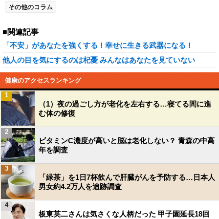
その他のコラム
■関連記事
「不安」があなたを強くする！幸せに生きる武器になる！
他人の目を気にするのは杞憂 みんなはあなたを見ていない
健康のアクセスランキング
1
（1）夜の過ごし方が老化を左右する…寝てる間に進
む体の修復
2
ビタミンC濃度が高いと脳は老化しない？ 青森の中高
年を調査
3
「緑茶」を1日7杯飲んで肝臓がんを予防する…日本人
男女約4.2万人を追跡調査
4
板東英二さんは気さくな人柄だった 甲子園延長18回