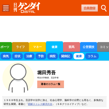
スポーツ
ライフ
マネー
健康
競馬
公営競技
コミッ
ボートレース
競輪
オートレース
病気
症状
治療
予防
病院
闘病記
健康
コラム
堀田秀吾
明治大学教授、言語学者
著者のコラム一覧
１９６８年生まれ。言語学や法学に加え、社会心理学、脳科学の分野にも明るく、多角的な
研究を展開。著書に「
図解ストレス解消大全
」（ＳＢクリエイティブ）など。