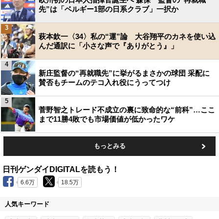
先”は「ベルギー1部の日系クラブ」一択か
3
萩本欽一〈34〉私の“運”論 大谷翔平のカネを使い込
んだ通訳に「小さな声で『ありがとう』」
4
新庄監督の“再就職先”に挙がるまさかの球団 采配に
賛否もチームのテコ入れ役にうってつけ
5
菅野智之トレード不成立の裏に致命的な“前科”…ここ
まで11勝4敗でも市場価値が低かったワケ
もっとみる
日刊ゲンダイDIGITALを読もう！
6.6万
18.5万
人気キーワード