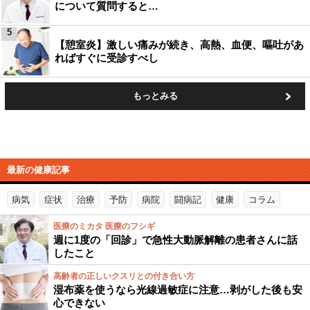
について質問すると…
5
【憩室炎】激しい痛みが続き、高熱、血便、嘔吐があ
ればすぐに受診すべし
もっとみる
最新の健康記事
病気
症状
治療
予防
病院
闘病記
健康
コラム
医療のミカタ 医療のフシギ
週に1度の「回診」で急性大動脈解離の患者さんに話
したこと
高齢者の正しいクスリとの付き合い方
湿布薬を使うなら光線過敏症に注意…剥がした後も安
心できない