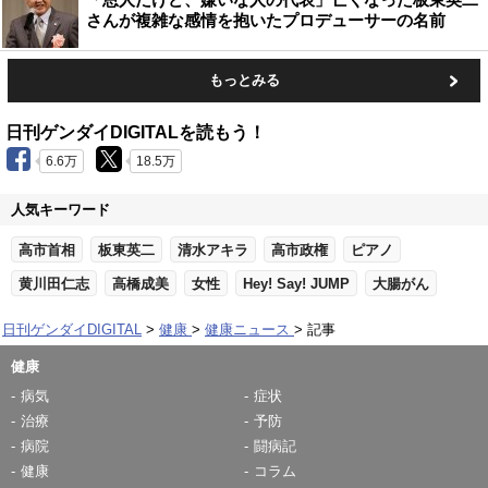
さんが複雑な感情を抱いたプロデューサーの名前
もっとみる
日刊ゲンダイDIGITALを読もう！
6.6万
18.5万
人気キーワード
高市首相
板東英二
清水アキラ
高市政権
ピアノ
黄川田仁志
高橋成美
女性
Hey! Say! JUMP
大腸がん
日刊ゲンダイDIGITAL
健康
健康ニュース
記事
健康
病気
症状
治療
予防
病院
闘病記
健康
コラム