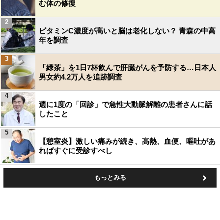
む体の修復
2
ビタミンC濃度が高いと脳は老化しない？ 青森の中高
年を調査
3
「緑茶」を1日7杯飲んで肝臓がんを予防する…日本人
男女約4.2万人を追跡調査
4
週に1度の「回診」で急性大動脈解離の患者さんに話
したこと
5
【憩室炎】激しい痛みが続き、高熱、血便、嘔吐があ
ればすぐに受診すべし
もっとみる