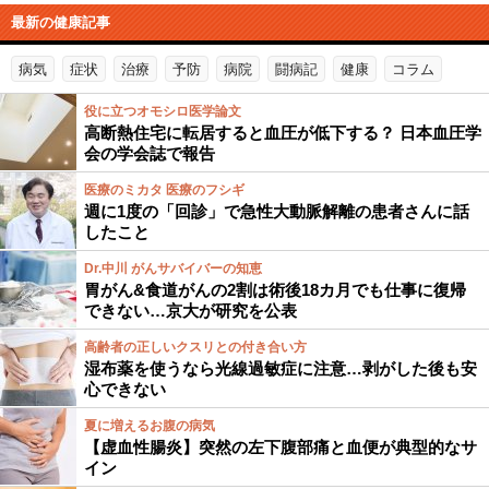
最新の健康記事
病気
症状
治療
予防
病院
闘病記
健康
コラム
役に立つオモシロ医学論文
高断熱住宅に転居すると血圧が低下する？ 日本血圧学
会の学会誌で報告
医療のミカタ 医療のフシギ
週に1度の「回診」で急性大動脈解離の患者さんに話
したこと
Dr.中川 がんサバイバーの知恵
胃がん&食道がんの2割は術後18カ月でも仕事に復帰
できない…京大が研究を公表
高齢者の正しいクスリとの付き合い方
湿布薬を使うなら光線過敏症に注意…剥がした後も安
心できない
夏に増えるお腹の病気
【虚血性腸炎】突然の左下腹部痛と血便が典型的なサ
イン