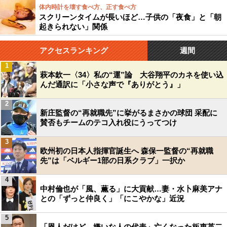
体内時計を壊す食べ方、正す食べ方
スクリーンタイムが長いほど…子供の「夜食」と「朝
起きられない」関係
アクセスランキング
週間
1
萩本欽一〈34〉私の“運”論 大谷翔平のカネを使い込
んだ通訳に「小さな声で『ありがとう』」
2
新庄監督の“再就職先”に挙がるまさかの球団 采配に
賛否もチームのテコ入れ役にうってつけ
3
欧州初の日本人指揮官誕生へ 森保一監督の“再就職
先”は「ベルギー1部の日系クラブ」一択か
4
中村倫也が「風、薫る」に大貢献…妻・水卜麻美アナ
との「ずっと仲良く」「にこやかな」近況
5
「恩人だけど、嫌いな人の代表」亡くなった板東英二