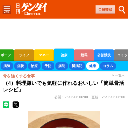
スポーツ
ライフ
マネー
健康
競馬
公営競技
コミッ
ボートレース
競輪
オートレース
病気
症状
治療
予防
病院
闘病記
健康
コラム
> 一覧へ
骨を強くする食事
（4）料理嫌いでも気軽に作れるおいしい「簡単骨活
レシピ」
公開：
25/06/06 06:00
更新：
25/06/06 06:00