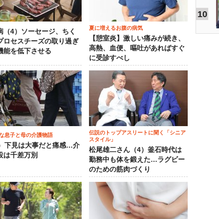
10
夏に増えるお腹の病気
病（4）ソーセージ、ちく
【憩室炎】激しい痛みが続き、
プロセスチーズの取り過ぎ
高熱、血便、嘔吐があればすぐ
機能を低下させる
に受診すべし
伝説のトップアスリートに聞く「シニア
な息子と母の介護物語
スタイル」
0）下見は大事だと痛感…介
松尾雄二さん（4）釜石時代は
設は千差万別
勤務中も体を鍛えた…ラグビー
のための筋肉づくり