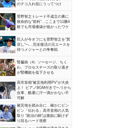
のテコ入れ役にうってつけ
菅野智之トレード不成立の裏に
致命的な“前科”…ここまで11勝4
敗でも市場価値が低かったワケ
巨人が今オフにも菅野智之を“買
戻し”へ…完全復活の元エースを
待つメジャーとの争奪戦
腎臓病（4）ソーセージ、ちく
わ、プロセスチーズの取り過ぎ
が腎機能を低下させる
高市首相“被災地利用PV”が大炎
上！ ピアノBGM付きでヘリから
合掌、酷暑に汗一滴かかない不
可解
被災地を踏み台に…確かにビン
ビン「伝わる」高市首相の人気
取り “政治の師”は激励に駆けず
り回るハード視察