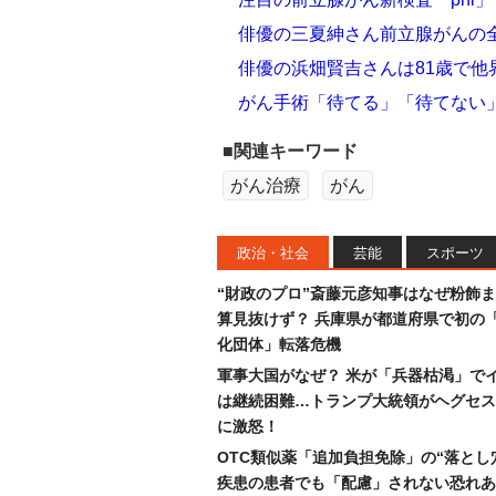
俳優の三夏紳さん前立腺がんの
俳優の浜畑賢吉さんは81歳で他
がん手術「待てる」「待てない
■関連キーワード
がん治療
がん
政治・社会
芸能
スポーツ
“財政のプロ”斎藤元彦知事はなぜ粉飾
算見抜けず？ 兵庫県が都道府県で初の
化団体」転落危機
軍事大国がなぜ？ 米が「兵器枯渇」で
は継続困難…トランプ大統領がヘグセス
に激怒！
OTC類似薬「追加負担免除」の“落とし
疾患の患者でも「配慮」されない恐れあ