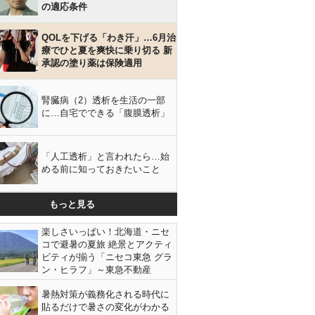
の適応条件
QOLを下げる「わき汗」…6月治
療でひと夏を爽快に乗り切る 新
承認の塗り薬は保険適用
腎臓病（2）透析を生活の一部
に…自宅でできる「腹膜透析」
「人工透析」と言われたら…始
める前に知っておきたいこと
もっと見る
楽しさいっぱい！北海道・ニセ
コで避暑の夏旅 絶景とアクティ
ビティが揃う「ニセコ東急 グラ
ン・ヒラフ」～東急不動産
暑熱対策が義務化される時代に
貼るだけで暑さの変化がわかる