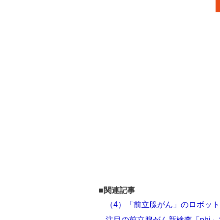
■関連記事
（4）「前立腺がん」のロボッ
注目の前立腺がん新検査「phi」