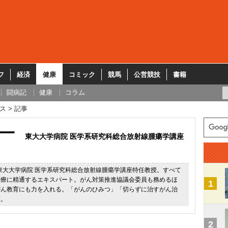
フ
経済
健康
コミック
競馬
公営競技
書籍
闘病記
健康
コラム
ス
記事
一
東大大学病院 医学系研究科総合放射線腫瘍学講座
。東大大学病院 医学系研究科総合放射線腫瘍学講座特任教授。すべて
治療に精通するエキスパート。がん対策推進協議会委員も務めるほ
1
がん教育にも力を入れる。「がんのひみつ」「切らずに治すがん治
数。
2