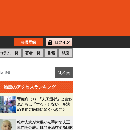
会員登録
ログイン
コラム一覧
著者一覧
書籍
紙面
治療のアクセスランキング
腎臓病（1）「人工透析」と言わ
れたら…「する・しない」を決
める前に医師に聞くべきこと
松本人志が大腸がん手術で人工
肛門を公表…肛門を温存するISR