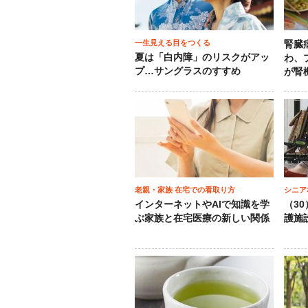
一生見える目をつくる
腎臓
夏は「白内障」のリスクがアッ
わ、
プ…サングラスのすすめ
が腎
老親・家族 在宅での看取り方
シニア
インターネットやAIで知識を学
（3
ぶ家族と在宅医療の新しい関係
護施