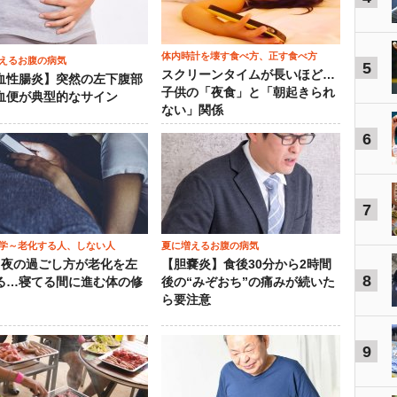
体内時計を壊す食べ方、正す食べ方
えるお腹の病気
5
スクリーンタイムが長いほど…
血性腸炎】突然の左下腹部
子供の「夜食」と「朝起きられ
血便が典型的なサイン
ない」関係
6
7
学～老化する人、しない人
夏に増えるお腹の病気
）夜の過ごし方が老化を左
【胆嚢炎】食後30分から2時間
8
る…寝てる間に進む体の修
後の“みぞおち”の痛みが続いた
ら要注意
9