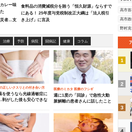
カレー味
食料品の消費減税分を賄う「恒久財源」ならすで
高市首
た
にある！ 25年度与党税制改正大綱は「法人税引
高市政
災者…支
き上げ」に言及
野村克
治療
予防
病院
闘病記
健康
コラム
1
2
の正しいクスリとの付き合い方
医療のミカタ 医療のフシギ
薬を使うなら光線過敏症に
週に1度の「回診」で急性大動
…剥がした後も安心できな
脈解離の患者さんに話したこと
3
4