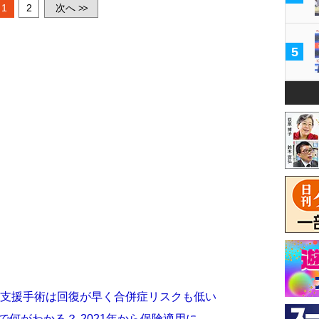
1
2
次へ
>>
5
ト支援手術は回復が早く合併症リスクも低い
で何がわかる？ 2021年から保険適用に