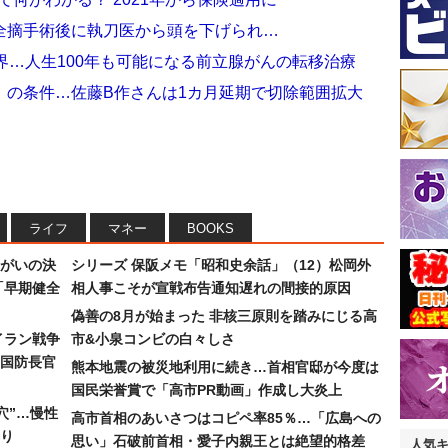
全摘手術後に執刀医から頭を下げられ…
界…人生100年も可能になる前立腺がんの転移治療
」の条件…佐藤B作さんは1カ月延期で切除範囲拡大
ライフ
マネー
BOOKS
まがいの決
シリーズ 保阪メモ「昭和史余話」（12）松岡外
「早期健全
相人事こそが宣戦布告通知遅れの間接的原因
偽善の8月が始まった 非核三原則を踏みにじる高
イラン戦争
市&小泉コンビの白々しさ
国防長官
熊本地震の被災地利用に続き…首相官邸が今度は
国民栄誉賞で「高市PR動画」作成し大炎上
穴”…慢性
高市首相のあいさつはコピペ率85％…「広島への
り
思い」石破前首相・愛子内親王とは絶望的格差
人気