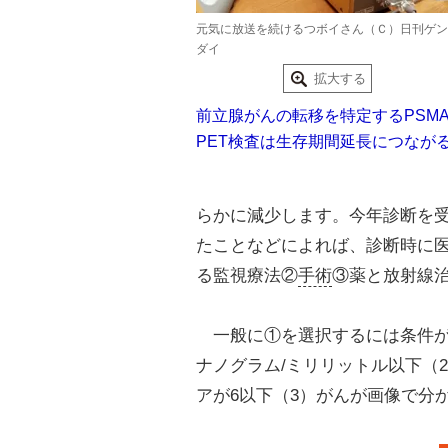
元気に放送を続けるつボイさん（Ｃ）日刊ゲン
ダイ
拡大する
前立腺がんの転移を特定するPSMA
PET検査は生存期間延長につなが
らかに減少します。今年診断を
たことなどによれば、診断時に医
る監視療法②
手術
③薬と放射線
一般に①を選択するには条件があ
ナノグラム/ミリリットル以下（
アが6以下（3）がんが画像で分