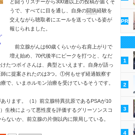
と闘うリスナーから300通以上の投稿が届くそ
うで、すべてに目を通し、自身の
闘病
経験を
交えながら聴取者にエールを送っている姿が
PR
報じられました。
-
る
前立腺がんは60歳くらいから右肩上がりで
増え始め、70代後半にピークを打つと、なだ
1
受けたつボイさんは、典型といえます。自身が語っ
師に提案されたのは3つ。①何もせず経過観察す
治療で、いまホルモン治療を受けているそうです。
2
ります。（1）前立腺特異抗原であるPSAが10
3
2）生検によって悪性度を評価するグリーソンスコ
からないか、前立腺の片側以内に限局している。
4