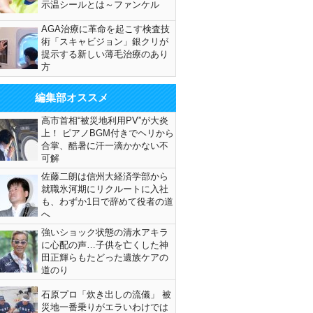
示温シールとは～ファンケル
AGA治療に革命を起こす検査技
術「スキャビジョン」銀クリが
提示する新しい薄毛治療のあり
方
編集部オススメ
高市首相“被災地利用PV”が大炎
上！ ピアノBGM付きでヘリから
合掌、酷暑に汗一滴かかない不
可解
佐藤二朗は信州大経済学部から
就職氷河期にリクルートに入社
も、わずか1日で辞めて役者の道
へ
強いショック状態の清水アキラ
に心配の声…子供を亡くした神
田正輝らもたどった遺族ケアの
道のり
石原プロ「炊き出しの流儀」 被
災地一番乗りがエラいわけでは