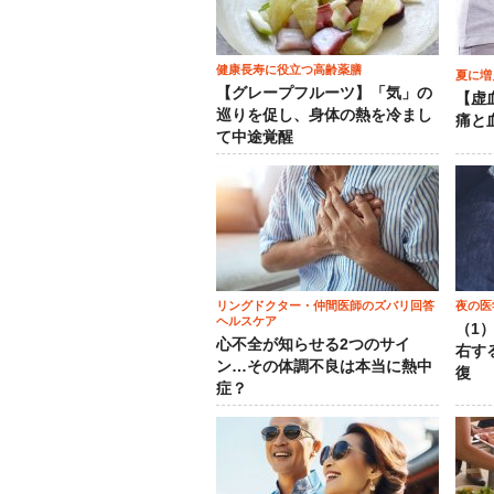
健康長寿に役立つ高齢薬膳
夏に増
【グレープフルーツ】「気」の
【虚
巡りを促し、身体の熱を冷まし
痛と
て中途覚醒
リングドクター・仲間医師のズバリ回答
夜の医
ヘルスケア
（1
心不全が知らせる2つのサイ
右す
ン…その体調不良は本当に熱中
復
症？