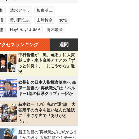
相
清水アキラ
板東英二
権
黄川田仁志
山崎怜奈
女性
也
Hey! Say! JUMP
青木歌音
アクセスランキング
週間
中村倫也が「風、薫る」に大貢
献…妻・水卜麻美アナとの「ず
っと仲良く」「にこやかな」近
況
欧州初の日本人指揮官誕生へ 森
保一監督の“再就職先”は「ベル
ギー1部の日系クラブ」一択か
萩本欽一〈34〉私の“運”論 大
谷翔平のカネを使い込んだ通訳
に「小さな声で『ありがと
う』」
新庄監督の“再就職先”に挙がるま
さかの球団 采配に賛否もチーム