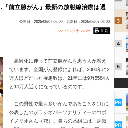
…「前立腺がん」最新の放射線治療は週
3
公開日：
2025/06/07 06:00
更新日：
2025/06/07 06:00
>> バックナンバー
印刷
4
高齢化に伴って前立腺
がん
を患う人が増え
5
ています。全国がん登録によれば、2000年に2
万人ほどだった罹患数は、21年には9万5584人
と10万人近くになっているのです。
PR
この男性で最も多いがんであることを1月に
公表したのがラジオパーソナリティーのつボ
イノリオさん（76）。自らの番組には、病気
PR