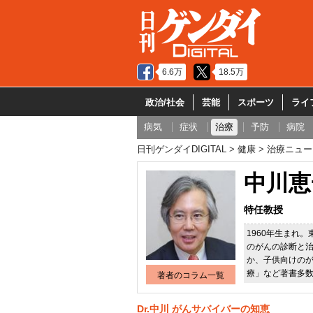
6.6万
18.5万
政治/社会
芸能
スポーツ
ライ
病気
症状
治療
予防
病院
日刊ゲンダイDIGITAL
健康
治療ニュー
中川恵
特任教授
1960年生まれ
のがんの診断と
か、子供向けの
療」など著書多
著者のコラム一覧
Dr.中川 がんサバイバーの知恵