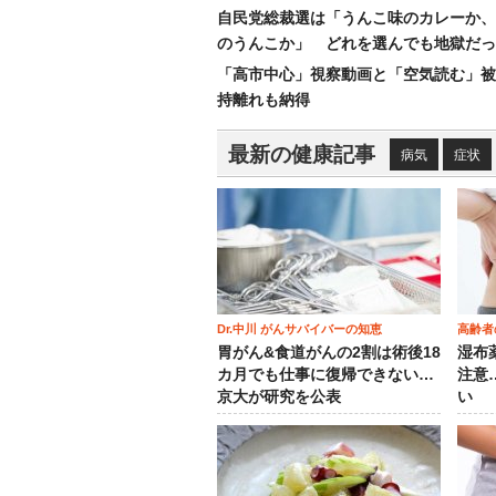
自民党総裁選は「うんこ味のカレーか、
のうんこか」 どれを選んでも地獄だっ
「高市中心」視察動画と「空気読む」被
持離れも納得
最新の健康記事
病気
症状
Dr.中川 がんサバイバーの知恵
高齢者
胃がん&食道がんの2割は術後18
湿布
カ月でも仕事に復帰できない…
注意
京大が研究を公表
い