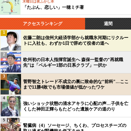
木曜日は夜ふかし本
「たぶん、恋しい」一穂ミチ著
アクセスランキング
週間
1
佐藤二朗は信州大経済学部から就職氷河期にリクルー
トに入社も、わずか1日で辞めて役者の道へ
2
欧州初の日本人指揮官誕生へ 森保一監督の“再就職
先”は「ベルギー1部の日系クラブ」一択か
3
菅野智之トレード不成立の裏に致命的な“前科”…ここ
まで11勝4敗でも市場価値が低かったワケ
4
強いショック状態の清水アキラに心配の声…子供を亡
くした神田正輝らもたどった遺族ケアの道のり
5
腎臓病（4）ソーセージ、ちくわ、プロセスチーズの
取り過ぎが腎機能を低下させる