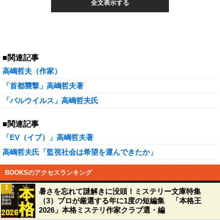
全文表示する
■関連記事
高嶋哲夫（作家）
「首都襲撃」高嶋哲夫著
「パルウイルス」高嶋哲夫氏
■関連記事
「EV（イブ）」高嶋哲夫著
高嶋哲夫氏「監視社会は希望を運んできたか」
BOOKSのアクセスランキング
1
暑さを忘れて謎解きに没頭！ミステリー文庫特集
（3）プロが厳選する年に1度の短編集 「本格王
2026」本格ミステリ作家クラブ選・編