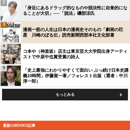
2
「身近にあるドラッグ的なものや脱法性に自覚的にな
ることが大切」──「脱法」磯部涼氏
3
漫画一筋の人生は日本の漫画史そのもの「劇画の巨
星 川崎のぼる伝」読売新聞西部本社文化部著
4
コ本や（神楽坂）店主は東京芸大大学院出身アーティ
ストで中原中也賞受賞の詩人
5
「史上最強にわかりやすくて面白い ぶっ続け日本史講
義10時間」伊藤賀一著／フォレスト出版（選者：中川
淳一郎）
もっとみる
最新のBOOKS記事