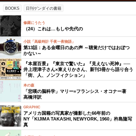
BOOKS
日刊ゲンダイの書籍
修羅にうたう
（24）これは…もしや先代の
小説「高級時計 千夜一夜物語」
第13話：ある金曜日のあの声 ～聴覚だけではおぼつ
かない～
『本屋百景』『東京で驚いた』『見えない死神』──
井上理津子さん×東えりかさん、新刊3冊から語り合う
「街、人、ノンフィクション」
本の森
「悲嘆の脳科学」マリー=フランシス・オコナー著
高橋洋訳
GRAPHIC
アメリカ国籍の写真家が撮影した66年前の
NY「KIJIMA TAKASHI, NEWYORK, 1960」杵島隆写
真