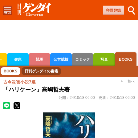
ー
健康
競馬
公営競技
コミック
写真
BOOKS
ボートレース
競輪
オートレース
BOOKS
日刊ゲンダイの書籍
> 一覧へ
古今災害小説7選
「ハリケーン」高嶋哲夫著
公開：
24/10/18 06:00
更新：
24/10/18 06:00