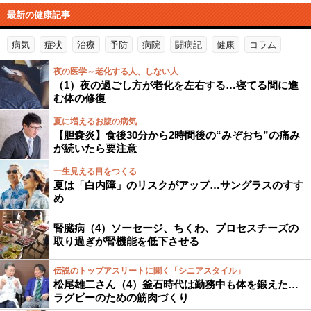
最新の健康記事
病気
症状
治療
予防
病院
闘病記
健康
コラム
夜の医学～老化する人、しない人
（1）夜の過ごし方が老化を左右する…寝てる間に進
む体の修復
夏に増えるお腹の病気
【胆嚢炎】食後30分から2時間後の“みぞおち”の痛み
が続いたら要注意
一生見える目をつくる
夏は「白内障」のリスクがアップ…サングラスのすす
め
腎臓病（4）ソーセージ、ちくわ、プロセスチーズの
取り過ぎが腎機能を低下させる
伝説のトップアスリートに聞く「シニアスタイル」
松尾雄二さん（4）釜石時代は勤務中も体を鍛えた…
ラグビーのための筋肉づくり