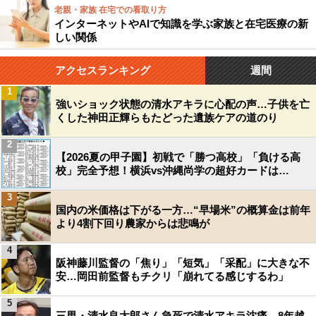
老親・家族 在宅での看取り方
インターネットやAIで知識を学ぶ家族と在宅医療の新
しい関係
アクセスランキング
週間
1
強いショック状態の清水アキラに心配の声…子供を亡
くした神田正輝らもたどった遺族ケアの道のり
2
【2026夏の甲子園】初戦で「勝つ高校」「負ける高
校」完全予想！横浜vs沖縄尚学の超好カードは…
3
国内の米価格は下がる一方…“早場米”の概算金は前年
より4割下回り農家からは悲鳴が
4
阪神藤川監督の「焦り」「短気」「采配」に大きな不
安…岡田前監督もチクリ「崩れてる感じするわ」
5
三男・清水良太郎さん急死で清水アキラ沈痛…8年越