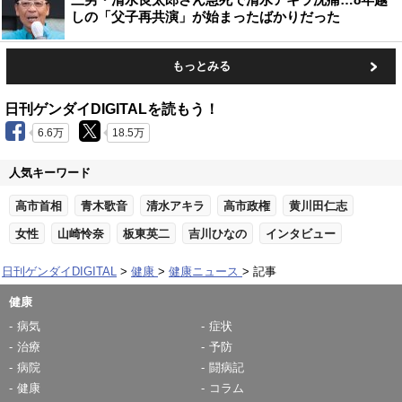
しの「父子再共演」が始まったばかりだった
もっとみる
日刊ゲンダイDIGITALを読もう！
6.6万
18.5万
人気キーワード
高市首相
青木歌音
清水アキラ
高市政権
黄川田仁志
女性
山崎怜奈
板東英二
吉川ひなの
インタビュー
日刊ゲンダイDIGITAL
健康
健康ニュース
記事
健康
病気
症状
治療
予防
病院
闘病記
健康
コラム