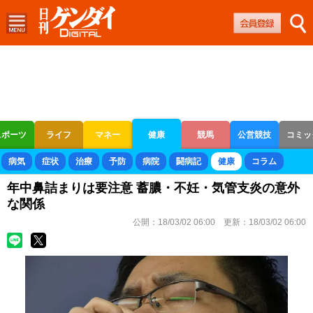
スポーツ
ライフ
マネー
健康
競馬
公営競技
コミッ
ボートレース
競輪
オートレース
病気
症状
治療
予防
病院
闘病記
健康
コラム
年中鼻詰まりは要注意 蓄膿・不妊・気管支炎の意外
な関係
公開：
18/03/02 06:00
更新：
18/03/02 06:00