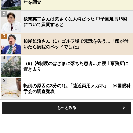
年を調査
2
板東英二さんは気さくな人柄だった 甲子園延長18回
について質問すると…
3
松尾雄治さん（1）ゴルフ場で意識を失う…「気が付
いたら病院のベッドでした」
4
（8）法制度のはざまに落ちた患者…弁護士事務所に
置き去り
5
転倒の原因の3分の1は「遠近両用メガネ」…米国眼科
学会の調査発表
もっとみる