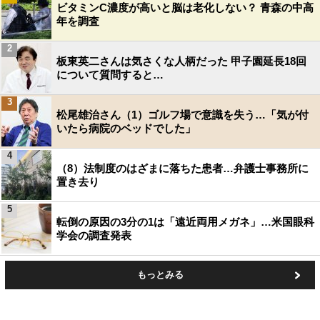
ビタミンC濃度が高いと脳は老化しない？ 青森の中高
年を調査
2
板東英二さんは気さくな人柄だった 甲子園延長18回
について質問すると…
3
松尾雄治さん（1）ゴルフ場で意識を失う…「気が付
いたら病院のベッドでした」
4
（8）法制度のはざまに落ちた患者…弁護士事務所に
置き去り
5
転倒の原因の3分の1は「遠近両用メガネ」…米国眼科
学会の調査発表
もっとみる