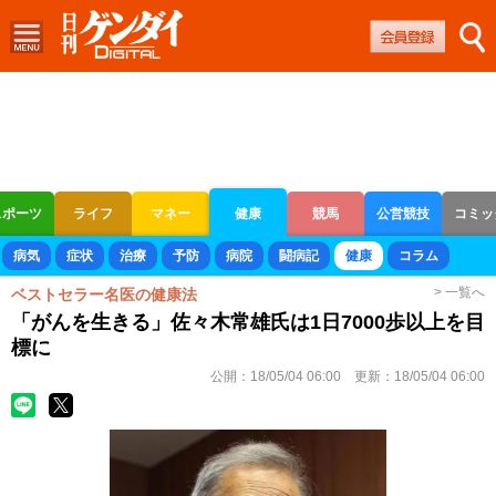
スポーツ
ライフ
マネー
健康
競馬
公営競技
コミッ
ボートレース
競輪
オートレース
病気
症状
治療
予防
病院
闘病記
健康
コラム
> 一覧へ
ベストセラー名医の健康法
「がんを生きる」佐々木常雄氏は1日7000歩以上を目
標に
公開：
18/05/04 06:00
更新：
18/05/04 06:00