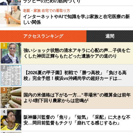
ラグビーのための筋肉づくり
老親・家族 在宅での看取り方
インターネットやAIで知識を学ぶ家族と在宅医療の新
しい関係
アクセスランキング
週間
1
強いショック状態の清水アキラに心配の声…子供を亡
くした神田正輝らもたどった遺族ケアの道のり
2
【2026夏の甲子園】初戦で「勝つ高校」「負ける高
校」完全予想！横浜vs沖縄尚学の超好カードは…
3
国内の米価格は下がる一方…“早場米”の概算金は前年
より4割下回り農家からは悲鳴が
4
阪神藤川監督の「焦り」「短気」「采配」に大きな不
安…岡田前監督もチクリ「崩れてる感じするわ」