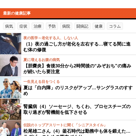
最新の健康記事
病気
症状
治療
予防
病院
闘病記
健康
コラム
夜の医学～老化する人、しない人
（1）夜の過ごし方が老化を左右する…寝てる間に進
む体の修復
夏に増えるお腹の病気
【胆嚢炎】食後30分から2時間後の“みぞおち”の痛み
が続いたら要注意
一生見える目をつくる
夏は「白内障」のリスクがアップ…サングラスのすす
め
腎臓病（4）ソーセージ、ちくわ、プロセスチーズの
取り過ぎが腎機能を低下させる
伝説のトップアスリートに聞く「シニアスタイル」
松尾雄二さん（4）釜石時代は勤務中も体を鍛えた…