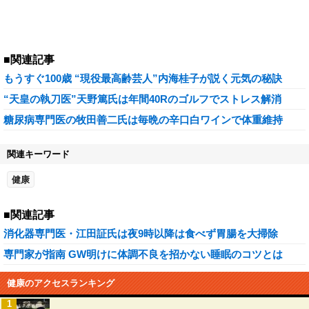
■関連記事
もうすぐ100歳 “現役最高齢芸人”内海桂子が説く元気の秘訣
“天皇の執刀医”天野篤氏は年間40Rのゴルフでストレス解消
糖尿病専門医の牧田善二氏は毎晩の辛口白ワインで体重維持
関連キーワード
健康
■関連記事
消化器専門医・江田証氏は夜9時以降は食べず胃腸を大掃除
専門家が指南 GW明けに体調不良を招かない睡眠のコツとは
健康のアクセスランキング
1