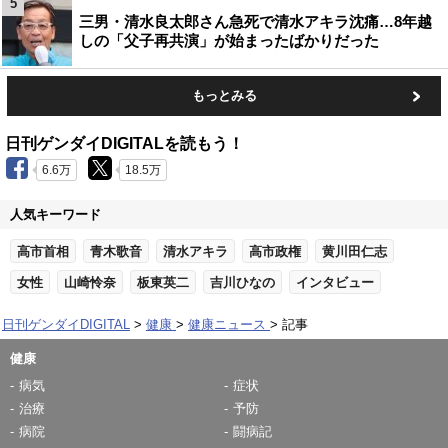
5
三男・清水良太郎さん急死で清水アキラ沈痛…8年越
しの「父子再共演」が始まったばかりだった
もっとみる
日刊ゲンダイDIGITALを読もう！
6.6万
18.5万
人気キーワード
高市首相
青木歌音
清水アキラ
高市政権
黄川田仁志
女性
山崎怜奈
板東英二
吉川ひなの
インタビュー
日刊ゲンダイDIGITAL
健康
健康ニュース
記事
健康
病気
症状
治療
予防
病院
闘病記