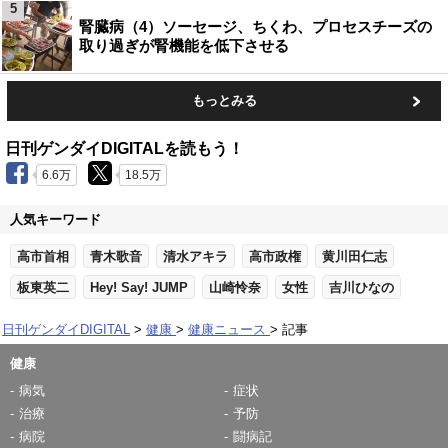
5
腎臓病（4）ソーセージ、ちくわ、プロセスチーズの
取り過ぎが腎機能を低下させる
もっとみる
日刊ゲンダイDIGITALを読もう！
6.6万
18.5万
人気キーワード
高市首相
青木歌音
清水アキラ
高市政権
黄川田仁志
板東英二
Hey! Say! JUMP
山崎怜奈
女性
吉川ひなの
日刊ゲンダイDIGITAL
健康
健康ニュース
記事
健康
病気
症状
治療
予防
病院
闘病記